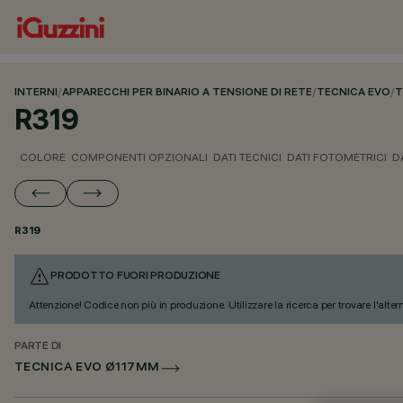
INTERNI
/
APPARECCHI PER BINARIO A TENSIONE DI RETE
/
TECNICA EVO
/
T
R319
COLORE
COMPONENTI OPZIONALI
DATI TECNICI
DATI FOTOMETRICI
D
R319
PRODOTTO FUORI PRODUZIONE
Attenzione! Codice non più in produzione. Utilizzare la ricerca per trovare l'alter
PARTE DI
TECNICA EVO Ø117MM