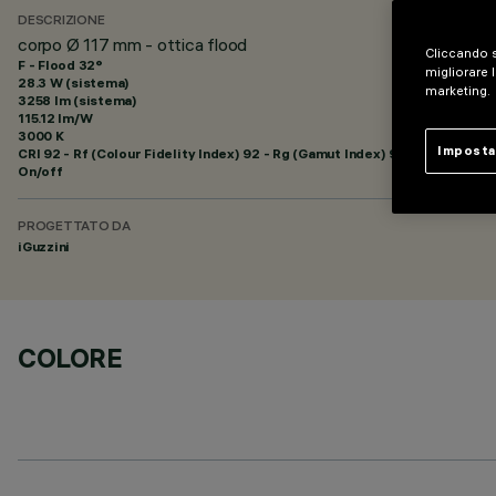
DESCRIZIONE
corpo Ø 117 mm - ottica flood
Cliccando s
F - Flood 32°
migliorare l
28.3 W (sistema)
marketing.
3258 lm (sistema)
115.12 lm/W
3000 K
Imposta
CRI
92
- Rf (Colour Fidelity Index) 92 - Rg (Gamut Index) 99
On/off
PROGETTATO DA
iGuzzini
COLORE