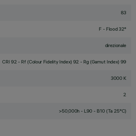
83
F - Flood 32°
direzionale
CRI
92
- Rf (Colour Fidelity Index) 92 - Rg (Gamut Index) 99
3000 K
2
>50,000h - L90 - B10 (Ta 25°C)