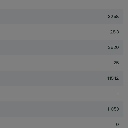
3258
28.3
3620
25
115.12
-
11053
0