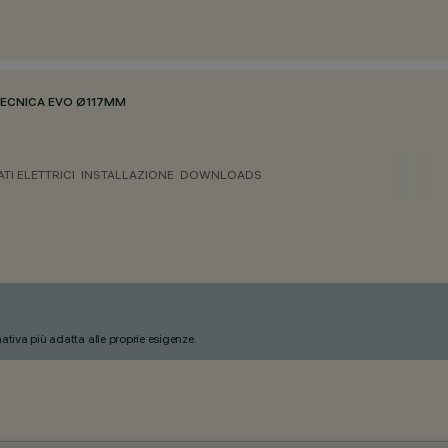
ECNICA EVO Ø117MM
ATI ELETTRICI
INSTALLAZIONE
DOWNLOADS
nativa più adatta alle proprie esigenze.