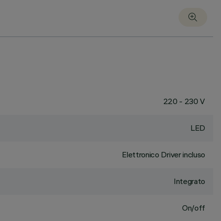
220 - 230 V
LED
Elettronico Driver incluso
Integrato
On/off