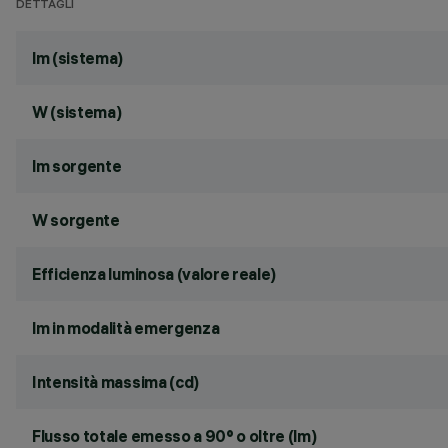
DETTAGLI
lm (sistema)
W (sistema)
lm sorgente
W sorgente
Efficienza luminosa (valore reale)
lm in modalità emergenza
Intensità massima (cd)
Flusso totale emesso a 90° o oltre (lm)