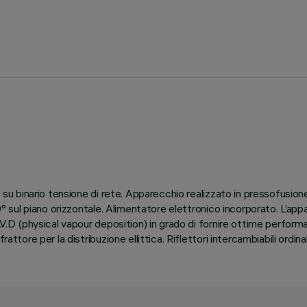
e su binario tensione di rete. Apparecchio realizzato in pressofusione
90° sul piano orizzontale. Alimentatore elettronico incorporato. L’ap
V.D (physical vapour deposition) in grado di fornire ottime performan
rattore per la distribuzione ellittica. Riflettori intercambiabili ord