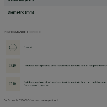
Diametro (mm)
PERFORMANCE TECNICHE
Classe I
Protetto contro la penetrazione di corpi solidi superiori a 12 mm, non protetto contr
Protetto contro la penetrazione di corpi solidi superiori a 1 mm, non protetto contro 
Con accessorio installato
Conforme alla EN60598-1 e alle normative pertinenti.