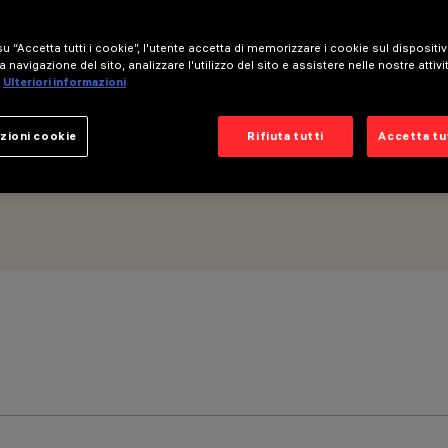
u “Accetta tutti i cookie”, l'utente accetta di memorizzare i cookie sul dispositi
a navigazione del sito, analizzare l'utilizzo del sito e assistere nelle nostre attivi
Ulteriori informazioni
zioni cookie
Rifiuta tutti
Accetta tut