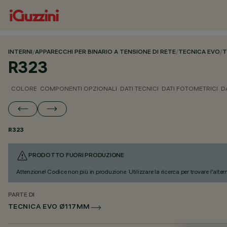
INTERNI
/
APPARECCHI PER BINARIO A TENSIONE DI RETE
/
TECNICA EVO
/
T
R323
COLORE
COMPONENTI OPZIONALI
DATI TECNICI
DATI FOTOMETRICI
D
R323
PRODOTTO FUORI PRODUZIONE
Attenzione! Codice non più in produzione. Utilizzare la ricerca per trovare l'alter
PARTE DI
TECNICA EVO Ø117MM