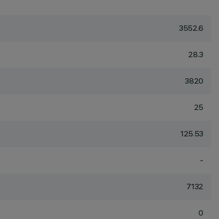
3552.6
28.3
3820
25
125.53
-
7132
0