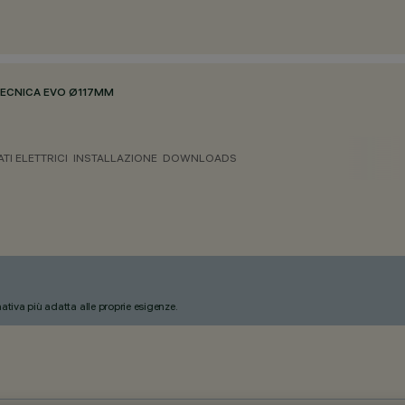
ECNICA EVO Ø117MM
ATI ELETTRICI
INSTALLAZIONE
DOWNLOADS
nativa più adatta alle proprie esigenze.