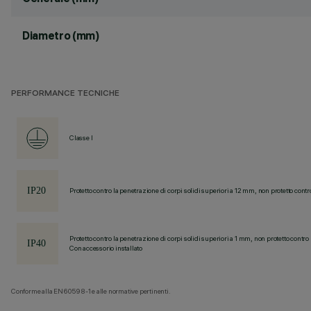
Diametro (mm)
PERFORMANCE TECNICHE
Classe I
Protetto contro la penetrazione di corpi solidi superiori a 12 mm, non protetto contr
Protetto contro la penetrazione di corpi solidi superiori a 1 mm, non protetto contro 
Con accessorio installato
Conforme alla EN60598-1 e alle normative pertinenti.