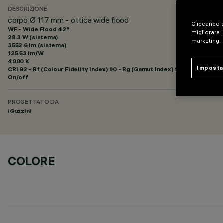
DESCRIZIONE
corpo Ø 117 mm - ottica wide flood
Cliccando s
WF - Wide Flood 42°
migliorare l
28.3 W (sistema)
marketing.
3552.6 lm (sistema)
125.53 lm/W
4000 K
Imposta
CRI
92
- Rf (Colour Fidelity Index) 90 - Rg (Gamut Index) 98
On/off
PROGETTATO DA
iGuzzini
COLORE