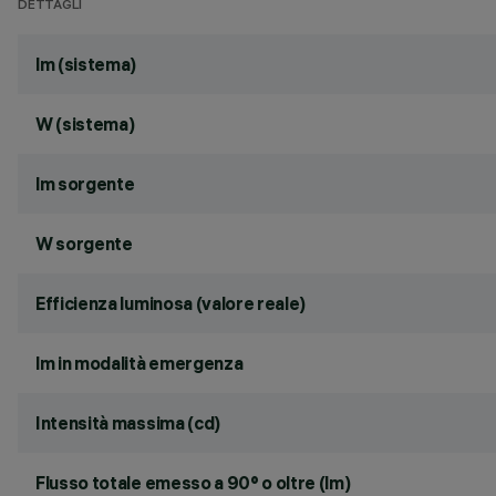
DETTAGLI
lm (sistema)
W (sistema)
lm sorgente
W sorgente
Efficienza luminosa (valore reale)
lm in modalità emergenza
Intensità massima (cd)
Flusso totale emesso a 90° o oltre (lm)