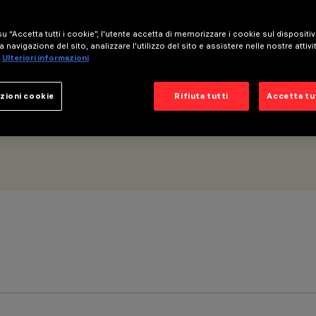
u “Accetta tutti i cookie”, l'utente accetta di memorizzare i cookie sul dispositi
a navigazione del sito, analizzare l'utilizzo del sito e assistere nelle nostre attivi
Ulteriori informazioni
zioni cookie
Rifiuta tutti
Accetta tut