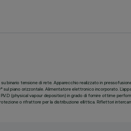
e su binario tensione di rete. Apparecchio realizzato in pressofusione
90° sul piano orizzontale. Alimentatore elettronico incorporato. L’ap
o P.V.D (physical vapour deposition) in grado di fornire ottime perfor
otezione o rifrattore per la distribuzione ellittica. Riflettori inter