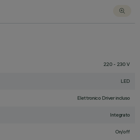
220 - 230 V
LED
Elettronico Driver incluso
Integrato
On/off