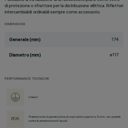
di protezione o rifrattore per la distribuzione ellittica. Riflettori
intercambiabili ordinabili sempre come accessorio.
DIMENSIONI
174
Generale (mm)
ø117
Diametro (mm)
PERFORMANCE TECNICHE
Classe I
Protetto contro la penetrazione di corpi solidi superiori a 12 mm, non protetto
contro la penetrazione di liquidi.