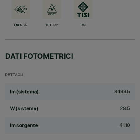
ENEC-03
RETILAP
TISI
DATI FOTOMETRICI
DETTAGLI
3493.5
lm (sistema)
28.5
W (sistema)
4110
lm sorgente