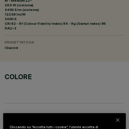
M - Medium 22°
28.5 W (sistema)
3493.5 lm (sistema)
122.58 lm/W
3000 K
CRI
82
- Rf (Colour Fidelity Index) 84 - Rg (Gamut Index) 95
DALI-2
PROGETTATO DA
iGuzzini
COLORE
COMPONENTI OPZIONALI
Cliccando su “Accetta tutti i cookie”, l'utente accetta di