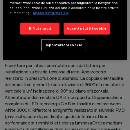
memorizzare i cookie sul dispositivo per migliorare la navigazione
del sito, analizzare l'utilizzo del sito e assistere nelle nostre attività
di marketing.
Ulteriori informazioni
Rifiuta tutti
Accetta tutti i cookie
DATI TECNICI
ULTIMO AGGIORNAMENTO: 06/08/2026
Impostazioni cookie
DESCRIZIONE
Proiettore per interni orientabile con adattatore per
installazione su binario tensione di rete. Apparecchio
realizzato in pressofusione di alluminio. La doppia orientabilità
del proiettore permette una rotazione di 360°attorno all’asse
verticale e un' inclinazione di 90° sul piano orizzontale.
Alimentatore dimmerabile DALI incorporato. L’apparecchio è
completo di LED tecnologia C.o.B in tonalità di colore warm
white 3000K. Riflettore antigraffio realizzato in alluminio P.V.D
(physical vapour deposition) in grado di fornire ottime
performance in termini di efficienza luminosa.Ottica medium.
Possibilità di installazione di un accessorio piano come vetro