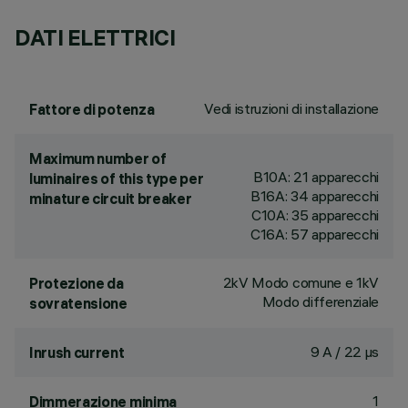
DATI ELETTRICI
Vedi istruzioni di installazione
Fattore di potenza
Maximum number of
B10A: 21 apparecchi
luminaires of this type per
B16A: 34 apparecchi
minature circuit breaker
C10A: 35 apparecchi
C16A: 57 apparecchi
2kV Modo comune e 1kV
Protezione da
Modo differenziale
sovratensione
9 A / 22 µs
Inrush current
1
Dimmerazione minima