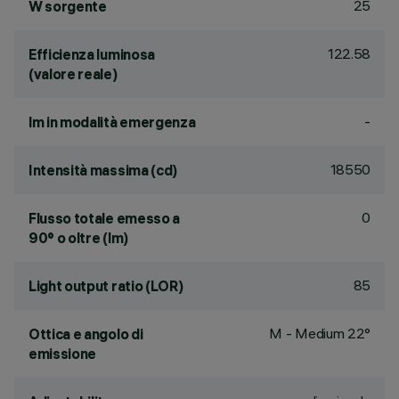
25
W sorgente
122.58
Efficienza luminosa
(valore reale)
-
lm in modalità emergenza
18550
Intensità massima (cd)
0
Flusso totale emesso a
90° o oltre (lm)
85
Light output ratio (LOR)
M - Medium 22°
Ottica e angolo di
emissione