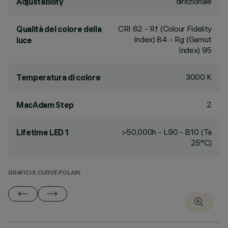
direzionale
Adjustability
CRI
82
- Rf (Colour Fidelity
Qualità del colore della
Index) 84 - Rg (Gamut
luce
Index) 95
3000 K
Temperatura di colore
2
MacAdam Step
>50,000h - L90 - B10 (Ta
Lifetime LED 1
25°C)
GRAFICI E CURVE POLARI