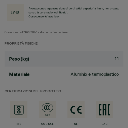
Protetto contro la penetrazione di corpi solidi superiori a 1 mm, non protetto
contro la penetrazione di liquidi.
Con accessorio installato
Conforme alla EN60598-1 e alle normative pertinenti.
PROPRIETÀ FISICHE
1.1
Peso (kg)
Alluminio e termoplastico
Materiale
CERTIFICAZIONI DEL PRODOTTO
BIS
CCC S&E
CE
EAC