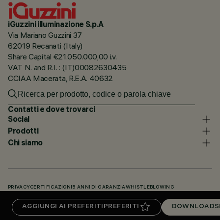
iGuzzini illuminazione S.p.A
Via Mariano Guzzini 37
62019 Recanati (Italy)
Share Capital €21.050.000,00 i.v.
VAT N. and R.I. : (IT)00082630435
CCIAA Macerata, R.E.A. 40632
Contatti e dove trovarci
Social
Prodotti
Chi siamo
PRIVACY
CERTIFICAZIONI
5 ANNI DI GARANZIA
WHISTLEBLOWING
COOKIE POLICY
DICHIARAZIONE DI ACCESSIBILITÀ
I NOSTRI CODICI
AGGIUNGI AI PREFERITI
PREFERITI
DOWNLOADS
KNOWLEDGE BASE (LOGIN NECESSARIO)
DOWNLOADS