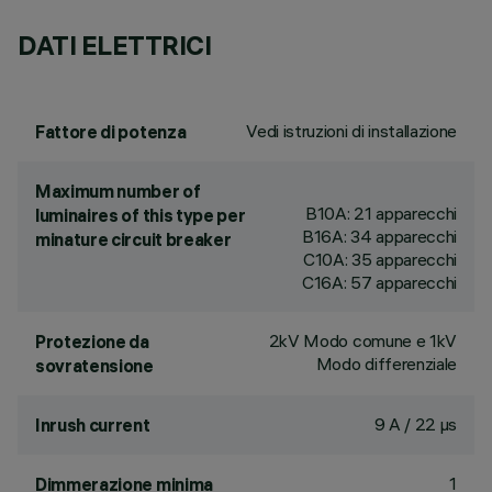
DATI ELETTRICI
Vedi istruzioni di installazione
Fattore di potenza
Maximum number of
B10A: 21 apparecchi
luminaires of this type per
B16A: 34 apparecchi
minature circuit breaker
C10A: 35 apparecchi
C16A: 57 apparecchi
2kV Modo comune e 1kV
Protezione da
Modo differenziale
sovratensione
9 A / 22 µs
Inrush current
1
Dimmerazione minima