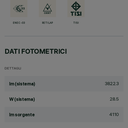
ENEC-03
RETILAP
TISI
DATI FOTOMETRICI
DETTAGLI
3822.3
lm (sistema)
28.5
W (sistema)
4110
lm sorgente