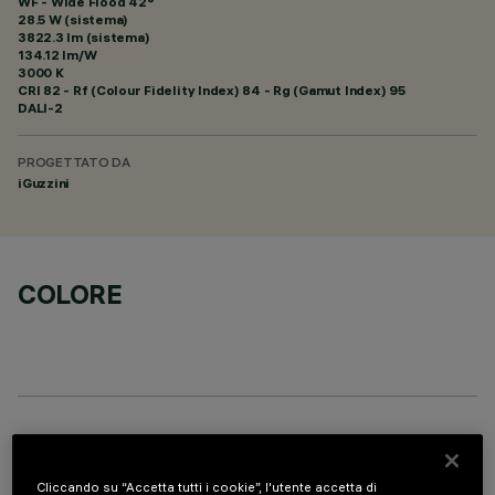
WF - Wide Flood 42°
28.5 W (sistema)
3822.3 lm (sistema)
134.12 lm/W
3000 K
CRI
82
- Rf (Colour Fidelity Index) 84 - Rg (Gamut Index) 95
DALI-2
PROGETTATO DA
iGuzzini
COLORE
COMPONENTI OPZIONALI
Cliccando su “Accetta tutti i cookie”, l'utente accetta di