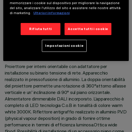
memorizzare i cookie sul dispositivo per migliorare la navigazione
del sito, analizzare l'utilizzo del sito e assistere nelle nostre attività
di marketing.
Ulteriori informazioni
Rifiuta tutti
Accetta tutti i cookie
DATI TECNICI
ULTIMO AGGIORNAMENTO: 06/08/2026
Impostazioni cookie
DESCRIZIONE
Proiettore per interni orientabile con adattatore per
installazione su binario tensione di rete. Apparecchio
realizzato in pressofusione di alluminio. La doppia orientabilità
del proiettore permette una rotazione di 360°attorno all’asse
verticale e un' inclinazione di 90° sul piano orizzontale.
Alimentatore dimmerabile DALI incorporato. L’apparecchio è
completo di LED tecnologia C.o.B in tonalità di colore warm
white 3000K. Riflettore antigraffio realizzato in alluminio P.V.D
(physical vapour deposition) in grado di fornire ottime
performance in termini di efficienza luminosa.Ottica wide
flood. Possibilità di installazione di un accessorio piano come