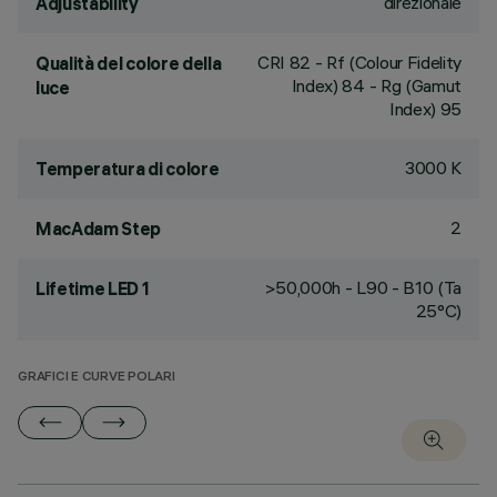
direzionale
Adjustability
CRI
82
- Rf (Colour Fidelity
Qualità del colore della
Index) 84 - Rg (Gamut
luce
Index) 95
3000 K
Temperatura di colore
2
MacAdam Step
>50,000h - L90 - B10 (Ta
Lifetime LED 1
25°C)
GRAFICI E CURVE POLARI