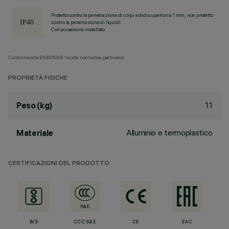
Protetto contro la penetrazione di corpi solidi superiori a 1 mm, non protetto
contro la penetrazione di liquidi.
Con accessorio installato
Conforme alla EN60598-1 e alle normative pertinenti.
PROPRIETÀ FISICHE
1.1
Peso (kg)
Alluminio e termoplastico
Materiale
CERTIFICAZIONI DEL PRODOTTO
BIS
CCC S&E
CE
EAC