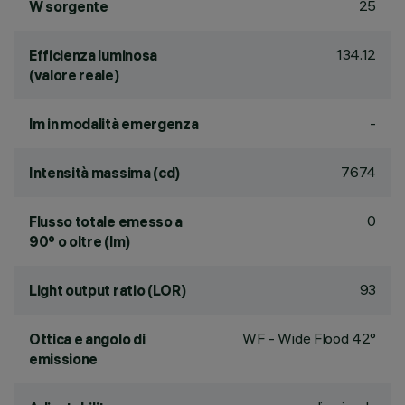
25
W sorgente
134.12
Efficienza luminosa
(valore reale)
-
lm in modalità emergenza
7674
Intensità massima (cd)
0
Flusso totale emesso a
90° o oltre (lm)
93
Light output ratio (LOR)
WF - Wide Flood 42°
Ottica e angolo di
emissione