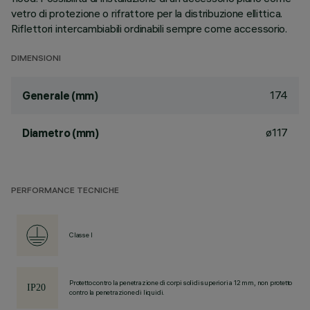
vetro di protezione o rifrattore per la distribuzione ellittica.
Riflettori intercambiabili ordinabili sempre come accessorio.
DIMENSIONI
174
Generale (mm)
ø117
Diametro (mm)
PERFORMANCE TECNICHE
Classe I
Protetto contro la penetrazione di corpi solidi superiori a 12 mm, non protetto
contro la penetrazione di liquidi.