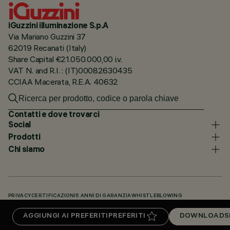
iGuzzini illuminazione S.p.A
Via Mariano Guzzini 37
62019 Recanati (Italy)
Share Capital €21.050.000,00 i.v.
VAT N. and R.I. : (IT)00082630435
CCIAA Macerata, R.E.A. 40632
Contatti e dove trovarci
Social
Prodotti
Chi siamo
PRIVACY
CERTIFICAZIONI
5 ANNI DI GARANZIA
WHISTLEBLOWING
COOKIE POLICY
DICHIARAZIONE DI ACCESSIBILITÀ
I NOSTRI CODICI
AGGIUNGI AI PREFERITI
PREFERITI
DOWNLOADS
KNOWLEDGE BASE (LOGIN NECESSARIO)
DOWNLOADS