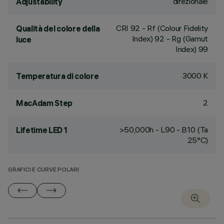
direzionale
Adjustability
CRI
92
- Rf (Colour Fidelity
Qualità del colore della
Index) 92 - Rg (Gamut
luce
Index) 99
3000 K
Temperatura di colore
2
MacAdam Step
>50,000h - L90 - B10 (Ta
Lifetime LED 1
25°C)
GRAFICI E CURVE POLARI