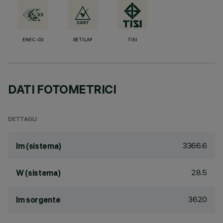
ENEC-03
RETILAP
TISI
DATI FOTOMETRICI
DETTAGLI
3366.6
lm (sistema)
28.5
W (sistema)
3620
lm sorgente