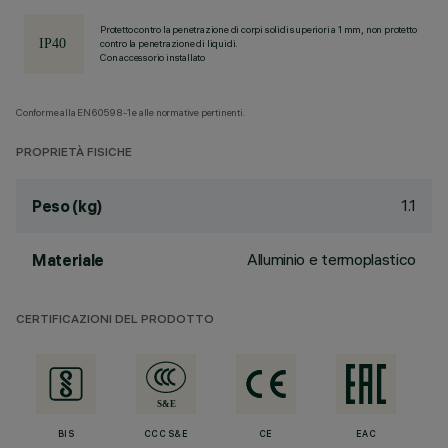
Protetto contro la penetrazione di corpi solidi superiori a 1 mm, non protetto
contro la penetrazione di liquidi.
Con accessorio installato
Conforme alla EN60598-1 e alle normative pertinenti.
PROPRIETÀ FISICHE
1.1
Peso (kg)
Alluminio e termoplastico
Materiale
CERTIFICAZIONI DEL PRODOTTO
BIS
CCC S&E
CE
EAC