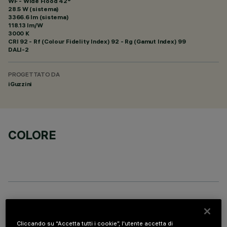
WF - Wide Flood 42°
28.5 W (sistema)
3366.6 lm (sistema)
118.13 lm/W
3000 K
CRI
92
- Rf (Colour Fidelity Index) 92 - Rg (Gamut Index) 99
DALI-2
PROGETTATO DA
iGuzzini
COLORE
COMPONENTI OPZIONALI
Cliccando su “Accetta tutti i cookie”, l'utente accetta di