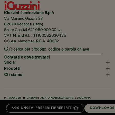
iGuzzini illuminazione S.p.A
Via Mariano Guzzini 37
62019 Recanati (Italy)
Share Capital €21.050.000,00 i.v.
VAT N. and R.I. : (IT)00082630435
CCIAA Macerata, R.E.A. 40632
Contatti e dove trovarci
Social
Prodotti
Chi siamo
PRIVACY
CERTIFICAZIONI
5 ANNI DI GARANZIA
WHISTLEBLOWING
COOKIE POLICY
DICHIARAZIONE DI ACCESSIBILITÀ
I NOSTRI CODICI
AGGIUNGI AI PREFERITI
PREFERITI
DOWNLOADS
KNOWLEDGE BASE (LOGIN NECESSARIO)
DOWNLOADS