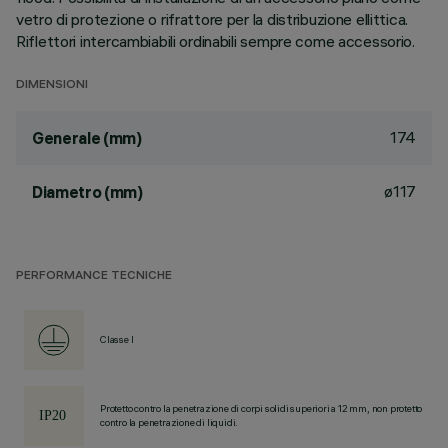
vetro di protezione o rifrattore per la distribuzione ellittica.
Riflettori intercambiabili ordinabili sempre come accessorio.
DIMENSIONI
174
Generale (mm)
ø117
Diametro (mm)
PERFORMANCE TECNICHE
Classe I
Protetto contro la penetrazione di corpi solidi superiori a 12 mm, non protetto
contro la penetrazione di liquidi.