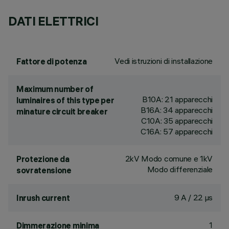
DATI ELETTRICI
Vedi istruzioni di installazione
Fattore di potenza
Maximum number of
B10A: 21 apparecchi
luminaires of this type per
B16A: 34 apparecchi
minature circuit breaker
C10A: 35 apparecchi
C16A: 57 apparecchi
2kV Modo comune e 1kV
Protezione da
Modo differenziale
sovratensione
9 A / 22 µs
Inrush current
1
Dimmerazione minima