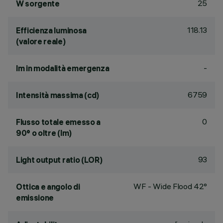
25
W sorgente
118.13
Efficienza luminosa
(valore reale)
-
lm in modalità emergenza
6759
Intensità massima (cd)
0
Flusso totale emesso a
90° o oltre (lm)
93
Light output ratio (LOR)
WF - Wide Flood 42°
Ottica e angolo di
emissione