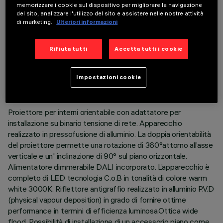
memorizzare i cookie sul dispositivo per migliorare la navigazione
del sito, analizzare l'utilizzo del sito e assistere nelle nostre attività
di marketing.
Ulteriori informazioni
Rifiuta tutti
Accetta tutti i cookie
DATI TECNICI
ULTIMO AGGIORNAMENTO: 04/08/2026
Impostazioni cookie
DESCRIZIONE
Proiettore per interni orientabile con adattatore per
installazione su binario tensione di rete. Apparecchio
realizzato in pressofusione di alluminio. La doppia orientabilità
del proiettore permette una rotazione di 360°attorno all’asse
verticale e un' inclinazione di 90° sul piano orizzontale.
Alimentatore dimmerabile DALI incorporato. L’apparecchio è
completo di LED tecnologia C.o.B in tonalità di colore warm
white 3000K. Riflettore antigraffio realizzato in alluminio P.V.D
(physical vapour deposition) in grado di fornire ottime
performance in termini di efficienza luminosa.Ottica wide
flood. Possibilità di installazione di un accessorio piano come