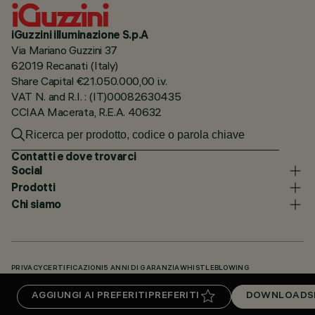
iGuzzini illuminazione S.p.A
Via Mariano Guzzini 37
62019 Recanati (Italy)
Share Capital €21.050.000,00 i.v.
VAT N. and R.I. : (IT)00082630435
CCIAA Macerata, R.E.A. 40632
Contatti e dove trovarci
Social
Prodotti
Chi siamo
PRIVACY
CERTIFICAZIONI
5 ANNI DI GARANZIA
WHISTLEBLOWING
COOKIE POLICY
DICHIARAZIONE DI ACCESSIBILITÀ
I NOSTRI CODICI
AGGIUNGI AI PREFERITI
PREFERITI
DOWNLOADS
KNOWLEDGE BASE (LOGIN NECESSARIO)
DOWNLOADS