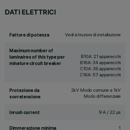
DATI ELETTRICI
Vedi istruzioni di installazione
Fattore di potenza
Maximum number of
B10A: 21 apparecchi
luminaires of this type per
B16A: 34 apparecchi
minature circuit breaker
C10A: 35 apparecchi
C16A: 57 apparecchi
2kV Modo comune e 1kV
Protezione da
Modo differenziale
sovratensione
9 A / 22 µs
Inrush current
1
Dimmerazione minima