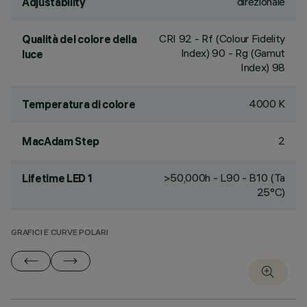
direzionale
Adjustability
CRI
92
- Rf (Colour Fidelity
Qualità del colore della
Index) 90 - Rg (Gamut
luce
Index) 98
4000 K
Temperatura di colore
2
MacAdam Step
>50,000h - L90 - B10 (Ta
Lifetime LED 1
25°C)
GRAFICI E CURVE POLARI