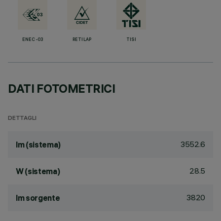
ENEC-03
RETILAP
TISI
DATI FOTOMETRICI
DETTAGLI
3552.6
lm (sistema)
28.5
W (sistema)
3820
lm sorgente