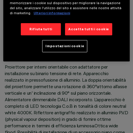
memorizzare i cookie sul dispositivo per migliorare la navigazione
del sito, analizzare l'utilizzo del sito e assistere nelle nostre attività
di marketing.
Ulteriori informazioni
Rifiuta tutti
Accetta tutti i cookie
DATI TECNICI
ULTIMO AGGIORNAMENTO: 06/08/2026
Impostazioni cookie
DESCRIZIONE
Proiettore per interni orientabile con adattatore per
installazione su binario tensione di rete. Apparecchio
realizzato in pressofusione di alluminio. La doppia orientabilità
del proiettore permette una rotazione di 360°attorno all’asse
verticale e un' inclinazione di 90° sul piano orizzontale.
Alimentatore dimmerabile DALI incorporato. L’apparecchio è
completo di LED tecnologia C.o.B in tonalità di colore neutral
white 4000K. Riflettore antigraffio realizzato in alluminio P.V.D
(physical vapour deposition) in grado di fornire ottime
performance in termini di efficienza luminosa.Ottica wide
flood. Possibilità di installazione di un accessorio piano come