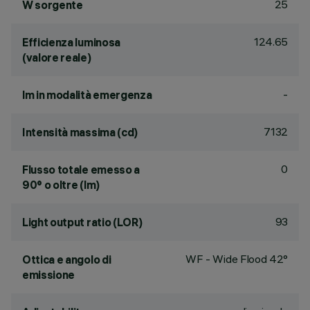
25
W sorgente
124.65
Efficienza luminosa
(valore reale)
-
lm in modalità emergenza
7132
Intensità massima (cd)
0
Flusso totale emesso a
90° o oltre (lm)
93
Light output ratio (LOR)
WF - Wide Flood 42°
Ottica e angolo di
emissione