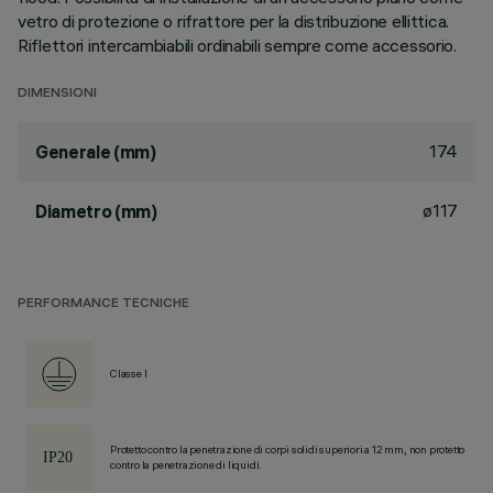
vetro di protezione o rifrattore per la distribuzione ellittica.
Riflettori intercambiabili ordinabili sempre come accessorio.
DIMENSIONI
174
Generale (mm)
ø117
Diametro (mm)
PERFORMANCE TECNICHE
Classe I
Protetto contro la penetrazione di corpi solidi superiori a 12 mm, non protetto
contro la penetrazione di liquidi.