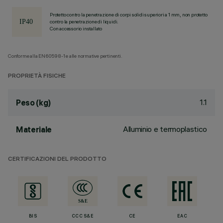
Protetto contro la penetrazione di corpi solidi superiori a 1 mm, non protetto
contro la penetrazione di liquidi.
Con accessorio installato
Conforme alla EN60598-1 e alle normative pertinenti.
PROPRIETÀ FISICHE
1.1
Peso (kg)
Alluminio e termoplastico
Materiale
CERTIFICAZIONI DEL PRODOTTO
BIS
CCC S&E
CE
EAC