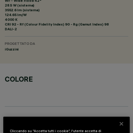
WF - Wide Flood 42°
28.5 W (sistema)
3552.6 lm (sistema)
124.65 lm/W
4000 K
CRI
92
- Rf (Colour Fidelity Index) 90 - Rg (Gamut Index) 98
DALI-2
PROGETTATO DA
iGuzzini
COLORE
COMPONENTI OPZIONALI
Cliccando su “Accetta tutti i cookie”, l'utente accetta di