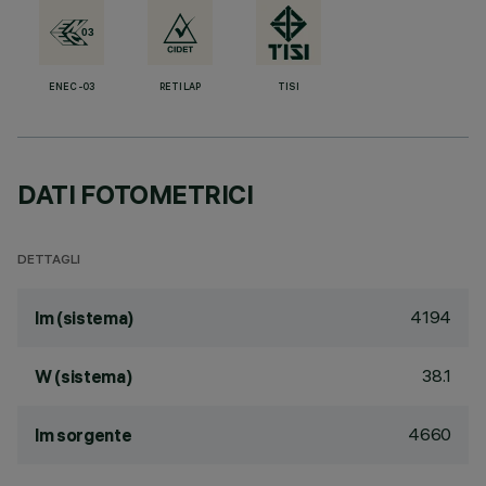
ENEC-03
RETILAP
TISI
DATI FOTOMETRICI
DETTAGLI
4194
lm (sistema)
38.1
W (sistema)
4660
lm sorgente