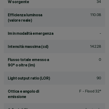
34
W sorgente
110.08
Efficienza luminosa
(valore reale)
-
lm in modalità emergenza
14228
Intensità massima (cd)
0
Flusso totale emesso a
90° o oltre (lm)
90
Light output ratio (LOR)
F - Flood 32°
Ottica e angolo di
emissione