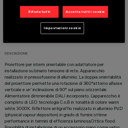
Rifiuta tutti
Accetta tutti i cookie
Impostazioni cookie
DATI TECNICI
ULTIMO AGGIORNAMENTO: 06/08/2026
DESCRIZIONE
Proiettore per interni orientabile con adattatore per
installazione su binario tensione di rete. Apparecchio
realizzato in pressofusione di alluminio. La doppia orientabilità
del proiettore permette una rotazione di 360°attorno all’asse
verticale e un' inclinazione di 90° sul piano orizzontale.
Alimentatore dimmerabile DALI incorporato. L’apparecchio è
completo di LED tecnologia C.o.B in tonalità di colore warm
white 3000K. Riflettore antigraffio realizzato in alluminio P.V.D
(physical vapour deposition) in grado di fornire ottime
performance in termini di efficienza luminosa.Ottica flood.
Possibilità di installazione di un accessorio piano come vetro