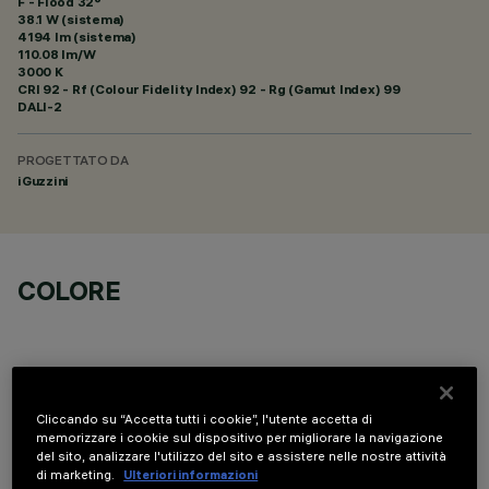
F - Flood 32°
38.1 W (sistema)
4194 lm (sistema)
110.08 lm/W
3000 K
CRI
92
- Rf (Colour Fidelity Index) 92 - Rg (Gamut Index) 99
DALI-2
PROGETTATO DA
iGuzzini
COLORE
Cliccando su “Accetta tutti i cookie”, l'utente accetta di
memorizzare i cookie sul dispositivo per migliorare la navigazione
COMPONENTI OPZIONALI
del sito, analizzare l'utilizzo del sito e assistere nelle nostre attività
di marketing.
Ulteriori informazioni