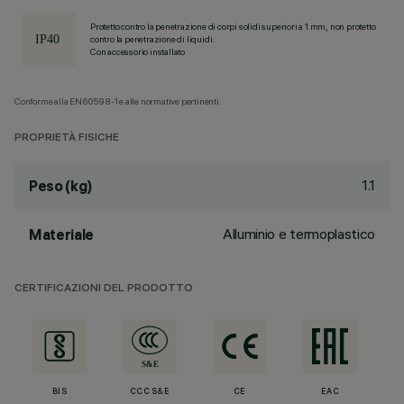
Protetto contro la penetrazione di corpi solidi superiori a 1 mm, non protetto
contro la penetrazione di liquidi.
Con accessorio installato
Conforme alla EN60598-1 e alle normative pertinenti.
PROPRIETÀ FISICHE
1.1
Peso (kg)
Alluminio e termoplastico
Materiale
CERTIFICAZIONI DEL PRODOTTO
BIS
CCC S&E
CE
EAC