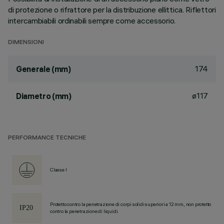
di protezione o rifrattore per la distribuzione ellittica. Riflettori
intercambiabili ordinabili sempre come accessorio.
DIMENSIONI
174
Generale (mm)
ø117
Diametro (mm)
PERFORMANCE TECNICHE
Classe I
Protetto contro la penetrazione di corpi solidi superiori a 12 mm, non protetto
contro la penetrazione di liquidi.