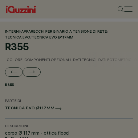
INTERNI
/
APPARECCHI PER BINARIO A TENSIONE DI RETE
/
TECNICA EVO
/
TECNICA EVO Ø117MM
R355
COLORE
COMPONENTI OPZIONALI
DATI TECNICI
DATI FOTOMETRICI
D
R355
PARTE DI
TECNICA EVO Ø117MM
DESCRIZIONE
corpo Ø 117 mm - ottica flood