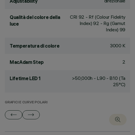
direzionale
Adjustability
CRI
92
- Rf (Colour Fidelity
Qualità del colore della
Index) 92 - Rg (Gamut
luce
Index) 99
3000 K
Temperatura di colore
2
MacAdam Step
>50,000h - L90 - B10 (Ta
Lifetime LED 1
25°C)
GRAFICI E CURVE POLARI