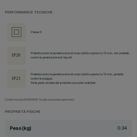
PERFORMANCE TECNICHE
Classe II
Protetto contro la penetrazione di corpi solidi superiori a 12 mm, non protetto
contro la penetrazione di liquidi.
Protetto contro la penetrazione di corpi solidi superiori a 12 mm, protetto
contro la pioggia.
Sulla parte visibile del prodotto una volta installato
Conforme alla EN60598-1 e alle normative pertinenti.
PROPRIETÀ FISICHE
0.34
Peso (kg)