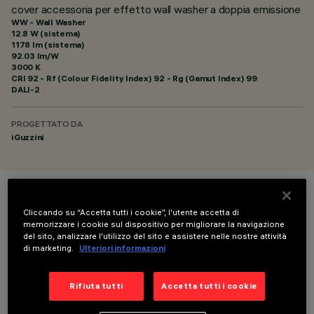
cover accessoria per effetto wall washer a doppia emissione
WW - Wall Washer
12.8 W (sistema)
1178 lm (sistema)
92.03 lm/W
3000 K
CRI
92
- Rf (Colour Fidelity Index) 92 - Rg (Gamut Index) 99
DALI-2
PROGETTATO DA
iGuzzini
COLORE
Cliccando su “Accetta tutti i cookie”, l'utente accetta di
memorizzare i cookie sul dispositivo per migliorare la navigazione
del sito, analizzare l'utilizzo del sito e assistere nelle nostre attività
di marketing.
Ulteriori informazioni
Rifiuta tutti
Accetta tutti i cookie
DATI TECNICI