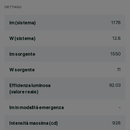
DETTAGLI
1178
lm (sistema)
12.8
W (sistema)
1550
lm sorgente
11
W sorgente
92.03
Efficienza luminosa
(valore reale)
-
lm in modalità emergenza
928
Intensità massima (cd)