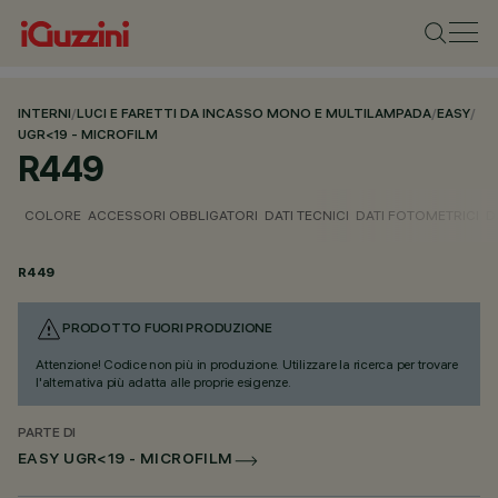
INTERNI
/
LUCI E FARETTI DA INCASSO MONO E MULTILAMPADA
/
EASY
/
UGR<19 - MICROFILM
R449
COLORE
ACCESSORI OBBLIGATORI
DATI TECNICI
DATI FOTOMETRICI
D
R449
PRODOTTO FUORI PRODUZIONE
Attenzione! Codice non più in produzione. Utilizzare la ricerca per trovare
l'alternativa più adatta alle proprie esigenze.
PARTE DI
EASY UGR<19 - MICROFILM