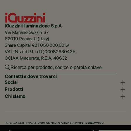
iGuzzini illuminazione S.p.A
Via Mariano Guzzini 37
62019 Recanati (Italy)
Share Capital €21.050.000,00 i.v.
VAT N. and R.I. : (IT)00082630435
CCIAA Macerata, R.E.A. 40632
Contatti e dove trovarci
Social
Prodotti
Chi siamo
PRIVACY
CERTIFICAZIONI
5 ANNI DI GARANZIA
WHISTLEBLOWING
COOKIE POLICY
DICHIARAZIONE DI ACCESSIBILITÀ
I NOSTRI CODICI