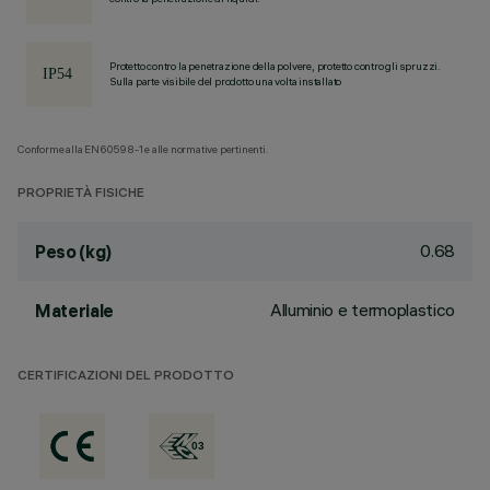
Protetto contro la penetrazione della polvere, protetto contro gli spruzzi.
Sulla parte visibile del prodotto una volta installato
Conforme alla EN60598-1 e alle normative pertinenti.
PROPRIETÀ FISICHE
0.68
Peso (kg)
Alluminio e termoplastico
Materiale
CERTIFICAZIONI DEL PRODOTTO