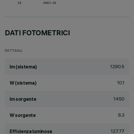
CE
ENEC-03
DATI FOTOMETRICI
DETTAGLI
1290.5
lm (sistema)
10.1
W (sistema)
1450
lm sorgente
8.3
W sorgente
127.77
Efficienza luminosa