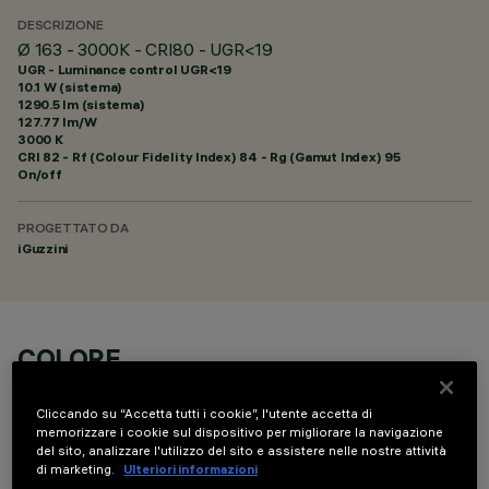
DESCRIZIONE
Ø 163 - 3000K - CRI80 - UGR<19
UGR - Luminance control UGR<19
10.1 W (sistema)
1290.5 lm (sistema)
127.77 lm/W
3000 K
CRI
82
- Rf (Colour Fidelity Index) 84 - Rg (Gamut Index) 95
On/off
PROGETTATO DA
iGuzzini
COLORE
Cliccando su “Accetta tutti i cookie”, l'utente accetta di
memorizzare i cookie sul dispositivo per migliorare la navigazione
del sito, analizzare l'utilizzo del sito e assistere nelle nostre attività
di marketing.
Ulteriori informazioni