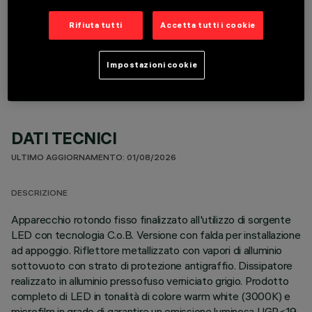
ACCESSORI OBBLIGATORI
Rifiuta tutti
Accetta tutti i cookie
È necessario ordinare uno degli accessori obbligatori per installare e utilizzare correttamente il
prodotto:
Impostazioni cookie
DATI TECNICI
ULTIMO AGGIORNAMENTO: 01/08/2026
DESCRIZIONE
Apparecchio rotondo fisso finalizzato all'utilizzo di sorgente
LED con tecnologia C.o.B. Versione con falda per installazione
ad appoggio. Riflettore metallizzato con vapori di alluminio
sottovuoto con strato di protezione antigraffio. Dissipatore
realizzato in alluminio pressofuso verniciato grigio. Prodotto
completo di LED in tonalità di colore warm white (3000K) e
microfilm in grado di garantire un emissione luminosa UGR<19