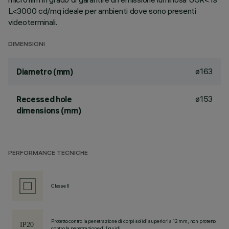
L<3000 cd/mq ideale per ambienti dove sono presenti
videoterminali.
DIMENSIONI
ø163
Diametro (mm)
ø153
Recessed hole
dimensions (mm)
PERFORMANCE TECNICHE
Classe II
Protetto contro la penetrazione di corpi solidi superiori a 12 mm, non protetto
contro la penetrazione di liquidi.