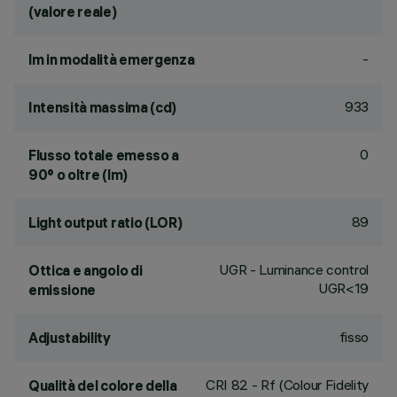
(valore reale)
-
lm in modalità emergenza
933
Intensità massima (cd)
0
Flusso totale emesso a
90° o oltre (lm)
89
Light output ratio (LOR)
UGR - Luminance control
Ottica e angolo di
UGR<19
emissione
fisso
Adjustability
CRI
82
- Rf (Colour Fidelity
Qualità del colore della