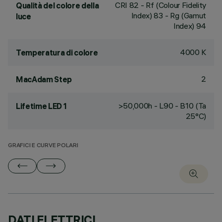
CRI
82
- Rf (Colour Fidelity
Qualità del colore della
Index) 83 - Rg (Gamut
luce
Index) 94
4000 K
Temperatura di colore
2
MacAdam Step
>50,000h - L90 - B10 (Ta
Lifetime LED 1
25°C)
GRAFICI E CURVE POLARI
DATI ELETTRICI