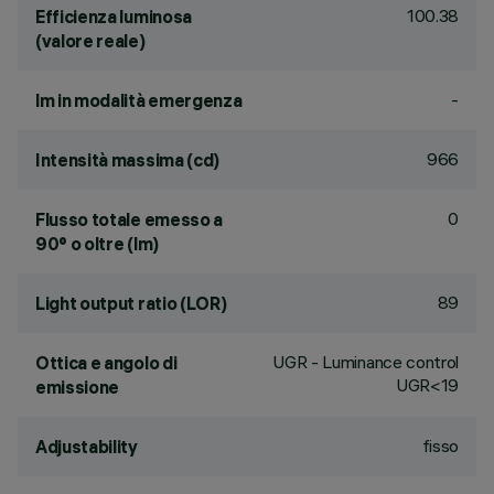
100.38
Efficienza luminosa
(valore reale)
-
lm in modalità emergenza
966
Intensità massima (cd)
0
Flusso totale emesso a
90° o oltre (lm)
89
Light output ratio (LOR)
UGR - Luminance control
Ottica e angolo di
UGR<19
emissione
fisso
Adjustability