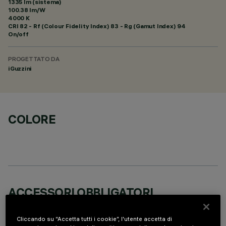
1335 lm (sistema)
100.38 lm/W
4000 K
CRI
82
- Rf (Colour Fidelity Index) 83 - Rg (Gamut Index) 94
On/off
PROGETTATO DA
iGuzzini
COLORE
ACCESSORI OBBLIGATORI
È necessario ordinare uno degli accessori obbligatori per installare e utilizzare correttamente il
prodotto:
Cliccando su “Accetta tutti i cookie”, l'utente accetta di