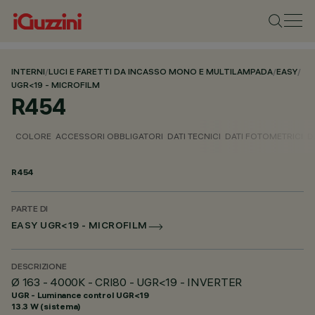
INTERNI
/
LUCI E FARETTI DA INCASSO MONO E MULTILAMPADA
/
EASY
/
UGR<19 - MICROFILM
R454
COLORE
ACCESSORI OBBLIGATORI
DATI TECNICI
DATI FOTOMETRICI
D
R454
PARTE DI
EASY UGR<19 - MICROFILM
DESCRIZIONE
Ø 163 - 4000K - CRI80 - UGR<19 - INVERTER
UGR - Luminance control UGR<19
13.3 W (sistema)