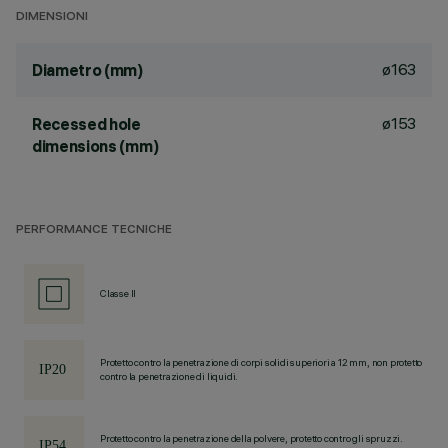
DIMENSIONI
ø163
Diametro (mm)
ø153
Recessed hole
dimensions (mm)
PERFORMANCE TECNICHE
Classe II
Protetto contro la penetrazione di corpi solidi superiori a 12 mm, non protetto
contro la penetrazione di liquidi.
Protetto contro la penetrazione della polvere, protetto contro gli spruzzi.