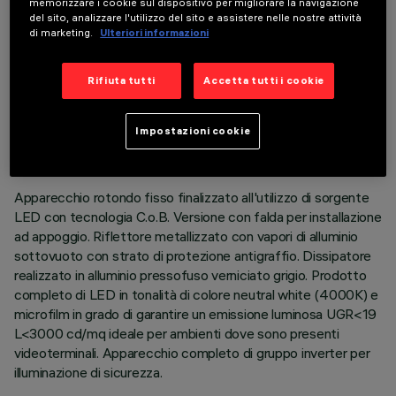
memorizzare i cookie sul dispositivo per migliorare la navigazione
del sito, analizzare l'utilizzo del sito e assistere nelle nostre attività
di marketing.
Ulteriori informazioni
Rifiuta tutti
Accetta tutti i cookie
DATI TECNICI
ULTIMO AGGIORNAMENTO: 05/08/2026
Impostazioni cookie
DESCRIZIONE
Apparecchio rotondo fisso finalizzato all'utilizzo di sorgente
LED con tecnologia C.o.B. Versione con falda per installazione
ad appoggio. Riflettore metallizzato con vapori di alluminio
sottovuoto con strato di protezione antigraffio. Dissipatore
realizzato in alluminio pressofuso verniciato grigio. Prodotto
completo di LED in tonalità di colore neutral white (4000K) e
microfilm in grado di garantire un emissione luminosa UGR<19
L<3000 cd/mq ideale per ambienti dove sono presenti
videoterminali. Apparecchio completo di gruppo inverter per
illuminazione di sicurezza.