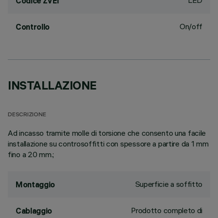
LED
Codice ZVEI
On/off
Controllo
INSTALLAZIONE
DESCRIZIONE
Ad incasso tramite molle di torsione che consento una facile
installazione su controsoffitti con spessore a partire da 1 mm
fino a 20 mm.;
Superficie a soffitto
Montaggio
Prodotto completo di
Cablaggio