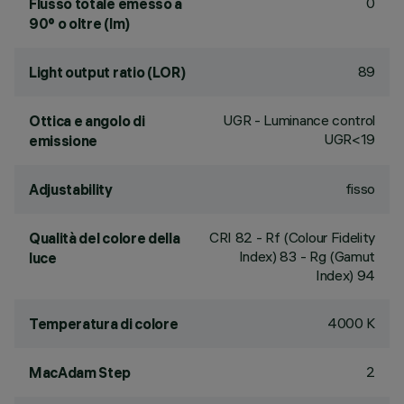
0
Flusso totale emesso a
90° o oltre (lm)
89
Light output ratio (LOR)
UGR - Luminance control
Ottica e angolo di
UGR<19
emissione
fisso
Adjustability
CRI
82
- Rf (Colour Fidelity
Qualità del colore della
Index) 83 - Rg (Gamut
luce
Index) 94
4000 K
Temperatura di colore
2
MacAdam Step