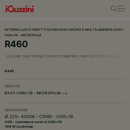
INTERNI
/
LUCI E FARETTI DA INCASSO MONO E MULTILAMPADA
/
EASY
/
UGR<19 - MICROFILM
R460
COLORE
DATI TECNICI
DATI FOTOMETRICI
DATI ELETTRICI
INSTALLAZI
R460
PARTE DI
EASY UGR<19 - MICROFILM
DESCRIZIONE
Ø 225- 4000K - CRI80 - UGR<19
UGR - Luminance control UGR<19
19.5 W (sistema)