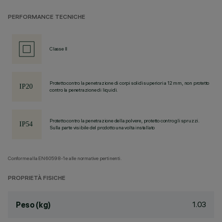
PERFORMANCE TECNICHE
Classe II
Protetto contro la penetrazione di corpi solidi superiori a 12 mm, non protetto
contro la penetrazione di liquidi.
Protetto contro la penetrazione della polvere, protetto contro gli spruzzi.
Sulla parte visibile del prodotto una volta installato
Conforme alla EN60598-1 e alle normative pertinenti.
PROPRIETÀ FISICHE
1.03
Peso (kg)