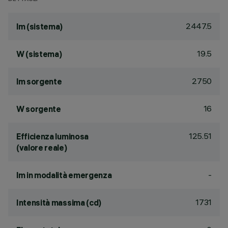
2447.5
lm (sistema)
19.5
W (sistema)
2750
lm sorgente
16
W sorgente
125.51
Efficienza luminosa
(valore reale)
-
lm in modalità emergenza
1731
Intensità massima (cd)