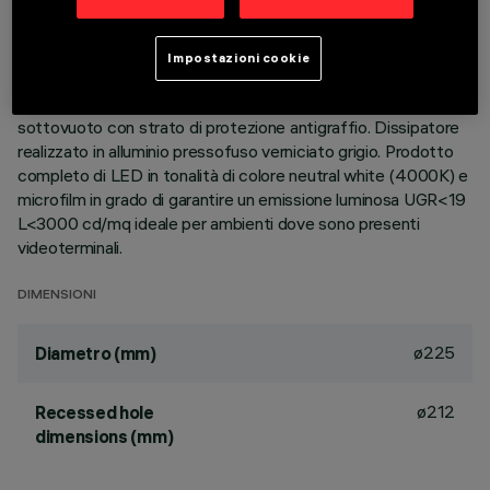
DESCRIZIONE
Apparecchio rotondo fisso finalizzato all'utilizzo di sorgente
Impostazioni cookie
LED con tecnologia C.o.B. Versione con falda per installazione
ad appoggio. Riflettore metallizzato con vapori di alluminio
sottovuoto con strato di protezione antigraffio. Dissipatore
realizzato in alluminio pressofuso verniciato grigio. Prodotto
completo di LED in tonalità di colore neutral white (4000K) e
microfilm in grado di garantire un emissione luminosa UGR<19
L<3000 cd/mq ideale per ambienti dove sono presenti
videoterminali.
DIMENSIONI
ø225
Diametro (mm)
ø212
Recessed hole
dimensions (mm)