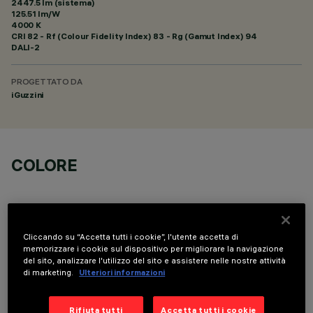
2447.5 lm (sistema)
125.51 lm/W
4000 K
CRI
82
- Rf (Colour Fidelity Index) 83 - Rg (Gamut Index) 94
DALI-2
PROGETTATO DA
iGuzzini
COLORE
Cliccando su “Accetta tutti i cookie”, l'utente accetta di
memorizzare i cookie sul dispositivo per migliorare la navigazione
del sito, analizzare l'utilizzo del sito e assistere nelle nostre attività
DATI TECNICI
di marketing.
Ulteriori informazioni
ULTIMO AGGIORNAMENTO: 05/08/2026
Rifiuta tutti
Accetta tutti i cookie