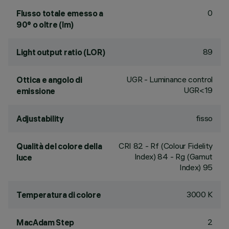
0
Flusso totale emesso a
90° o oltre (lm)
89
Light output ratio (LOR)
UGR - Luminance control
Ottica e angolo di
UGR<19
emissione
fisso
Adjustability
CRI
82
- Rf (Colour Fidelity
Qualità del colore della
Index) 84 - Rg (Gamut
luce
Index) 95
3000 K
Temperatura di colore
2
MacAdam Step