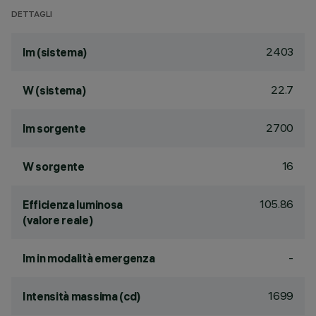
DETTAGLI
2403
lm (sistema)
22.7
W (sistema)
2700
lm sorgente
16
W sorgente
105.86
Efficienza luminosa
(valore reale)
-
lm in modalità emergenza
1699
Intensità massima (cd)