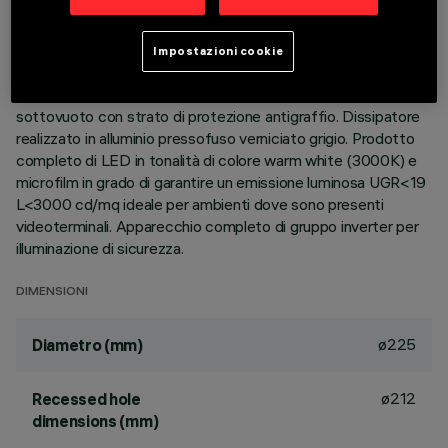
DESCRIZIONE
Apparecchio rotondo fisso finalizzato all'utilizzo di sorgente
Impostazioni cookie
LED con tecnologia C.o.B. Versione con falda per installazione
ad appoggio. Riflettore metallizzato con vapori di alluminio
sottovuoto con strato di protezione antigraffio. Dissipatore
realizzato in alluminio pressofuso verniciato grigio. Prodotto
completo di LED in tonalità di colore warm white (3000K) e
microfilm in grado di garantire un emissione luminosa UGR<19
L<3000 cd/mq ideale per ambienti dove sono presenti
videoterminali. Apparecchio completo di gruppo inverter per
illuminazione di sicurezza.
DIMENSIONI
ø225
Diametro (mm)
ø212
Recessed hole
dimensions (mm)