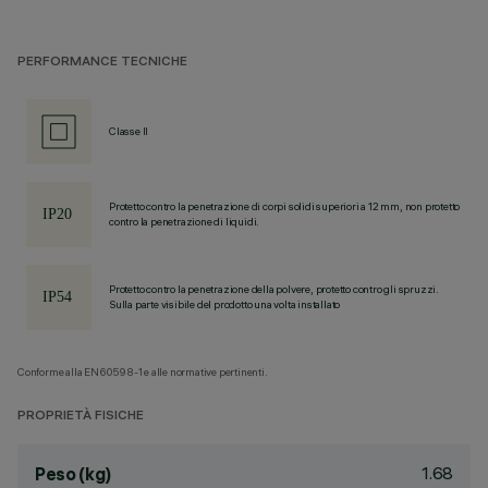
PERFORMANCE TECNICHE
Classe II
Protetto contro la penetrazione di corpi solidi superiori a 12 mm, non protetto
contro la penetrazione di liquidi.
Protetto contro la penetrazione della polvere, protetto contro gli spruzzi.
Sulla parte visibile del prodotto una volta installato
Conforme alla EN60598-1 e alle normative pertinenti.
PROPRIETÀ FISICHE
1.68
Peso (kg)