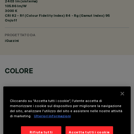
2403 lm (sistema)
105.86 lm/W
3000 K
CRI
82
- Rf (Colour Fidelity Index) 84 - Rg (Gamut Index) 95
On/off
PROGETTATO DA
iGuzzini
COLORE
Cliccando su “Accetta tutti i cookie”, l'utente accetta di
memorizzare i cookie sul dispositivo per migliorare la navigazione
del sito, analizzare l'utilizzo del sito e assistere nelle nostre attività
DATI TECNICI
di marketing.
Ulteriori informazioni
ULTIMO AGGIORNAMENTO: 06/08/2026
Rifiuta tutti
Accetta tutti i cookie