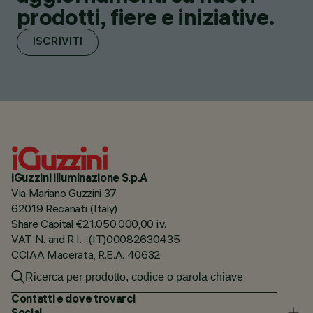
prodotti, fiere e iniziative.
ISCRIVITI
iGuzzini illuminazione S.p.A
Via Mariano Guzzini 37
62019 Recanati (Italy)
Share Capital €21.050.000,00 i.v.
VAT N. and R.I. : (IT)00082630435
CCIAA Macerata, R.E.A. 40632
Contatti e dove trovarci
Social