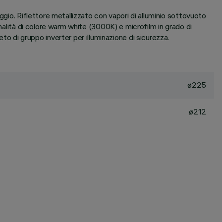
ggio. Riflettore metallizzato con vapori di alluminio sottovuoto
nalità di colore warm white (3000K) e microfilm in grado di
di gruppo inverter per illuminazione di sicurezza.
ø225
ø212