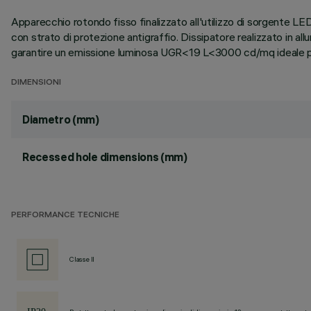
Apparecchio rotondo fisso finalizzato all'utilizzo di sorgente LE
con strato di protezione antigraffio. Dissipatore realizzato in a
garantire un emissione luminosa UGR<19 L<3000 cd/mq ideale per
DIMENSIONI
Diametro (mm)
Recessed hole dimensions (mm)
PERFORMANCE TECNICHE
Classe II