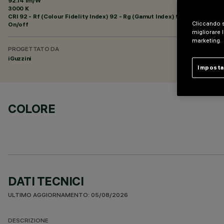
92.14 lm/W
3000 K
CRI
92
- Rf (Colour Fidelity Index) 92 - Rg (Gamut Index) 99
Cliccando s
On/off
migliorare l
marketing.
PROGETTATO DA
iGuzzini
Imposta
COLORE
DATI TECNICI
ULTIMO AGGIORNAMENTO: 05/08/2026
DESCRIZIONE