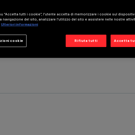
u “Accetta tutti i cookie”, l'utente accetta di memorizzare i cookie sul dispositi
a navigazione del sito, analizzare l'utilizzo del sito e assistere nelle nostre attivi
Ulteriori informazioni
zioni cookie
Rifiuta tutti
Accetta tut