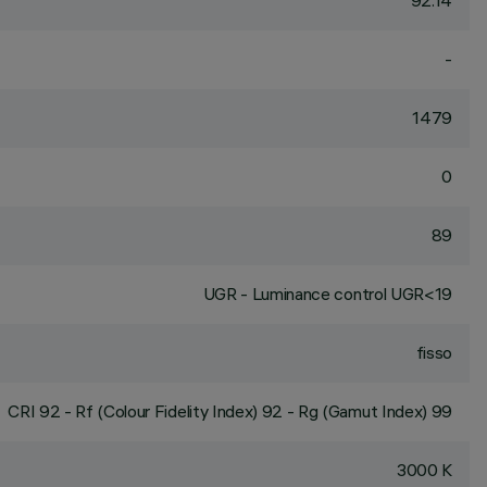
92.14
-
1479
0
89
UGR - Luminance control UGR<19
fisso
CRI
92
- Rf (Colour Fidelity Index) 92 - Rg (Gamut Index) 99
3000 K