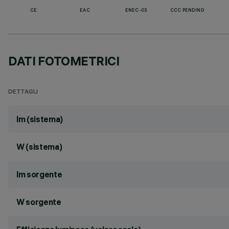
CE
EAC
ENEC-03
CCC PENDING
DATI FOTOMETRICI
DETTAGLI
lm (sistema)
W (sistema)
lm sorgente
W sorgente