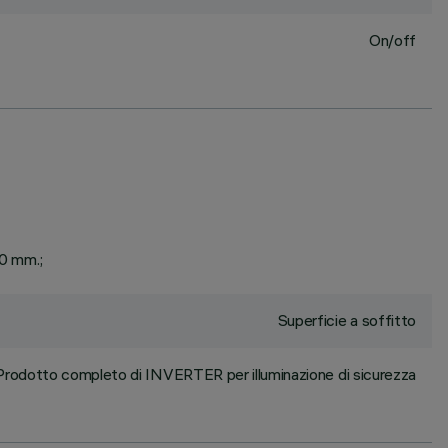
On/off
20 mm.;
Superficie a soffitto
Prodotto completo di INVERTER per illuminazione di sicurezza