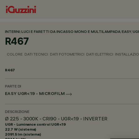
INTERNI
/
LUCI E FARETTI DA INCASSO MONO E MULTILAMPADA
/
EASY
/
UG
R467
COLORE
DATI TECNICI
DATI FOTOMETRICI
DATI ELETTRICI
INSTALLAZI
R467
PARTE DI
EASY UGR<19 - MICROFILM
DESCRIZIONE
Ø 225 - 3000K - CRI90 - UGR<19 - INVERTER
UGR - Luminance control UGR<19
22.7 W (sistema)
2091.5 lm (sistema)