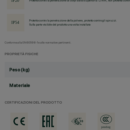
Protetto contro la penetrazione di corpi solidi superiori a 12 mm, non protetto contr
Protetto contro la penetrazione della polvere, protetto contro gli spruzzi.
Sulla parte visibile del prodotto una volta installato
Conforme alla EN60598-1 e alle normative pertinenti.
PROPRIETÀ FISICHE
Peso (kg)
Materiale
CERTIFICAZIONI DEL PRODOTTO