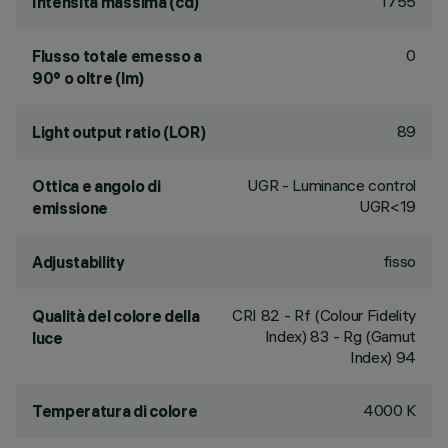
1755
Intensità massima (cd)
0
Flusso totale emesso a
90° o oltre (lm)
89
Light output ratio (LOR)
UGR - Luminance control
Ottica e angolo di
UGR<19
emissione
fisso
Adjustability
CRI
82
- Rf (Colour Fidelity
Qualità del colore della
Index) 83 - Rg (Gamut
luce
Index) 94
4000 K
Temperatura di colore