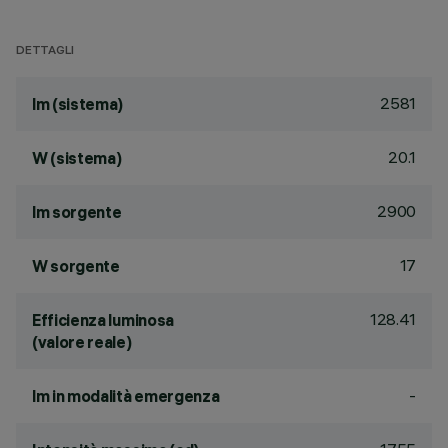
DETTAGLI
2581
lm (sistema)
20.1
W (sistema)
2900
lm sorgente
17
W sorgente
128.41
Efficienza luminosa
(valore reale)
-
lm in modalità emergenza