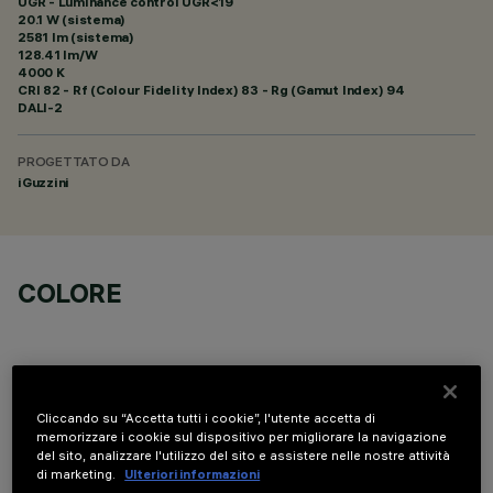
UGR - Luminance control UGR<19
20.1 W (sistema)
2581 lm (sistema)
128.41 lm/W
4000 K
CRI
82
- Rf (Colour Fidelity Index) 83 - Rg (Gamut Index) 94
DALI-2
PROGETTATO DA
iGuzzini
COLORE
Cliccando su “Accetta tutti i cookie”, l'utente accetta di
memorizzare i cookie sul dispositivo per migliorare la navigazione
DATI TECNICI
del sito, analizzare l'utilizzo del sito e assistere nelle nostre attività
di marketing.
Ulteriori informazioni
ULTIMO AGGIORNAMENTO: 06/08/2026