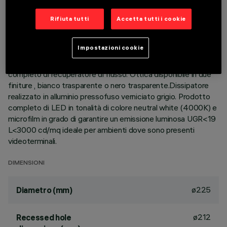
Rifiuta tutti
Accetta tutti i cookie
DESCRIZIONE
Apparecchio rotondo fisso finalizzato all'utilizzo di sorgente
Impostazioni cookie
LED con tecnologia C.o.B. Versione con falda per installazione
ad appoggio.Riflettore termoplastico prismatizzato
completo di recuperatore di flusso. Ottica disponibile in due
finiture , bianco trasparente o nero trasparente.Dissipatore
realizzato in alluminio pressofuso verniciato grigio. Prodotto
completo di LED in tonalità di colore neutral white (4000K) e
microfilm in grado di garantire un emissione luminosa UGR<19
L<3000 cd/mq ideale per ambienti dove sono presenti
videoterminali.
DIMENSIONI
ø225
Diametro (mm)
ø212
Recessed hole