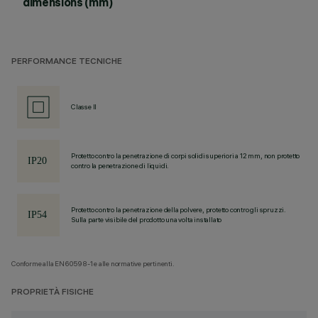
dimensions (mm)
PERFORMANCE TECNICHE
Classe II
Protetto contro la penetrazione di corpi solidi superiori a 12 mm, non protetto
contro la penetrazione di liquidi.
Protetto contro la penetrazione della polvere, protetto contro gli spruzzi.
Sulla parte visibile del prodotto una volta installato
Conforme alla EN60598-1 e alle normative pertinenti.
PROPRIETÀ FISICHE