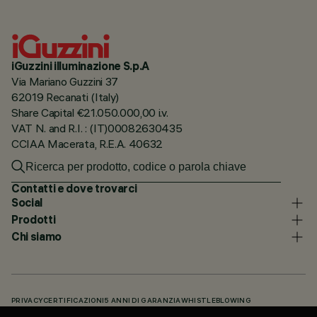
iGuzzini illuminazione S.p.A
Via Mariano Guzzini 37
62019 Recanati (Italy)
Share Capital €21.050.000,00 i.v.
VAT N. and R.I. : (IT)00082630435
CCIAA Macerata, R.E.A. 40632
Contatti e dove trovarci
Social
Prodotti
Chi siamo
PRIVACY
CERTIFICAZIONI
5 ANNI DI GARANZIA
WHISTLEBLOWING
COOKIE POLICY
DICHIARAZIONE DI ACCESSIBILITÀ
I NOSTRI CODICI