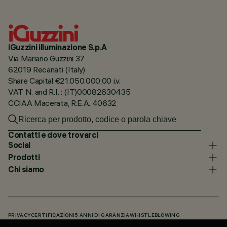
iGuzzini illuminazione S.p.A
Via Mariano Guzzini 37
62019 Recanati (Italy)
Share Capital €21.050.000,00 i.v.
VAT N. and R.I. : (IT)00082630435
CCIAA Macerata, R.E.A. 40632
Contatti e dove trovarci
Social
Prodotti
Chi siamo
PRIVACY
CERTIFICAZIONI
5 ANNI DI GARANZIA
WHISTLEBLOWING
COOKIE POLICY
DICHIARAZIONE DI ACCESSIBILITÀ
I NOSTRI CODICI