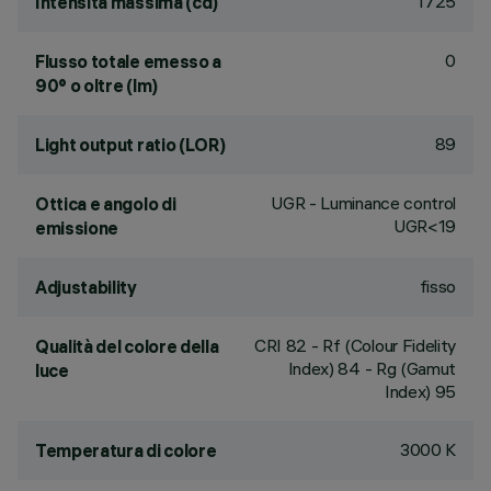
1725
Intensità massima (cd)
0
Flusso totale emesso a
90° o oltre (lm)
89
Light output ratio (LOR)
UGR - Luminance control
Ottica e angolo di
UGR<19
emissione
fisso
Adjustability
CRI
82
- Rf (Colour Fidelity
Qualità del colore della
Index) 84 - Rg (Gamut
luce
Index) 95
3000 K
Temperatura di colore