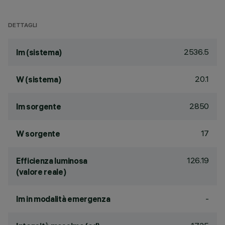
DETTAGLI
2536.5
lm (sistema)
20.1
W (sistema)
2850
lm sorgente
17
W sorgente
126.19
Efficienza luminosa
(valore reale)
-
lm in modalità emergenza