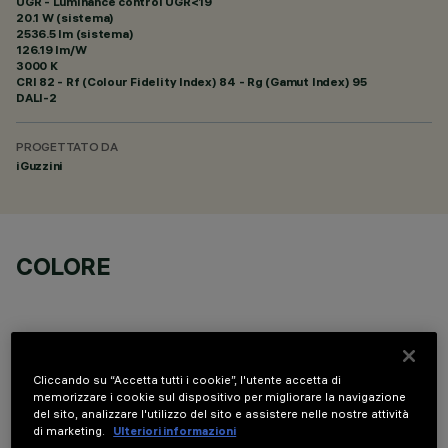
UGR - Luminance control UGR<19
20.1 W (sistema)
2536.5 lm (sistema)
126.19 lm/W
3000 K
CRI
82
- Rf (Colour Fidelity Index) 84 - Rg (Gamut Index) 95
DALI-2
PROGETTATO DA
iGuzzini
COLORE
Cliccando su “Accetta tutti i cookie”, l'utente accetta di
memorizzare i cookie sul dispositivo per migliorare la navigazione
DATI TECNICI
del sito, analizzare l'utilizzo del sito e assistere nelle nostre attività
di marketing.
Ulteriori informazioni
ULTIMO AGGIORNAMENTO: 06/08/2026