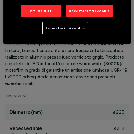
Rifiuta tutti
Accetta tutti i cookie
DESCRIZIONE
Apparecchio rotondo fisso finalizzato all'utilizzo di sorgente
Impostazioni cookie
LED con tecnologia C.o.B. Versione con falda per installazione
ad appoggio.Riflettore termoplastico prismatizzato
completo di recuperatore di flusso. Ottica disponibile in due
finiture , bianco trasparente o nero trasparente.Dissipatore
realizzato in alluminio pressofuso verniciato grigio. Prodotto
completo di LED in tonalità di colore warm white (3000K)e
microfilm in grado di garantire un emissione luminosa UGR<19
L<3000 cd/mq ideale per ambienti dove sono presenti
videoterminali.
DIMENSIONI
ø225
Diametro (mm)
ø212
Recessed hole