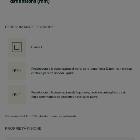
dimensions (mm)
PERFORMANCE TECNICHE
Classe II
Protetto contro la penetrazione di corpi solidi superiori a 12 mm, non protetto
contro la penetrazione di liquidi.
Protetto contro la penetrazione della polvere, protetto contro gli spruzzi.
Sulla parte visibile del prodotto una volta installato
Conforme alla EN60598-1 e alle normative pertinenti.
PROPRIETÀ FISICHE