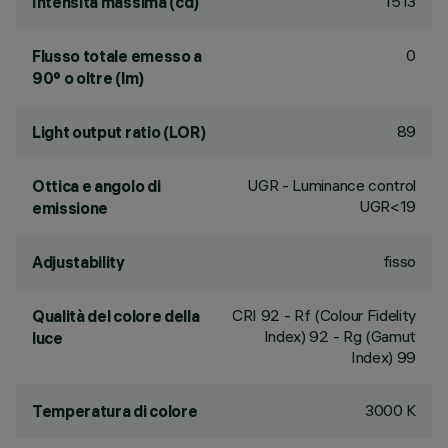
1513
Intensità massima (cd)
0
Flusso totale emesso a
90° o oltre (lm)
89
Light output ratio (LOR)
UGR - Luminance control
Ottica e angolo di
UGR<19
emissione
fisso
Adjustability
CRI
92
- Rf (Colour Fidelity
Qualità del colore della
Index) 92 - Rg (Gamut
luce
Index) 99
3000 K
Temperatura di colore