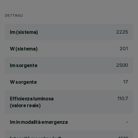
DETTAGLI
2225
lm (sistema)
20.1
W (sistema)
2500
lm sorgente
17
W sorgente
110.7
Efficienza luminosa
(valore reale)
-
lm in modalità emergenza