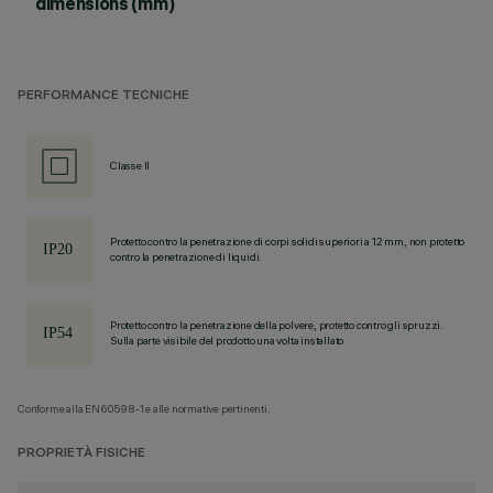
dimensions (mm)
PERFORMANCE TECNICHE
Classe II
Protetto contro la penetrazione di corpi solidi superiori a 12 mm, non protetto
contro la penetrazione di liquidi.
Protetto contro la penetrazione della polvere, protetto contro gli spruzzi.
Sulla parte visibile del prodotto una volta installato
Conforme alla EN60598-1 e alle normative pertinenti.
PROPRIETÀ FISICHE