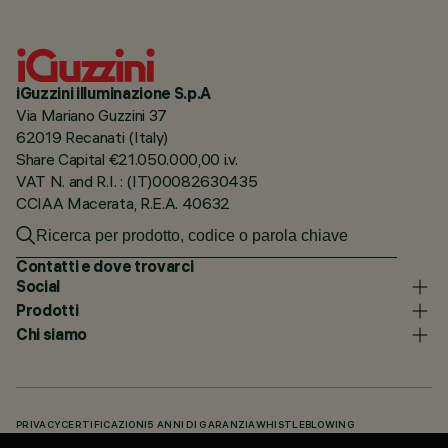
iGuzzini illuminazione S.p.A
Via Mariano Guzzini 37
62019 Recanati (Italy)
Share Capital €21.050.000,00 i.v.
VAT N. and R.I. : (IT)00082630435
CCIAA Macerata, R.E.A. 40632
Contatti e dove trovarci
Social
Prodotti
Chi siamo
PRIVACY
CERTIFICAZIONI
5 ANNI DI GARANZIA
WHISTLEBLOWING
COOKIE POLICY
DICHIARAZIONE DI ACCESSIBILITÀ
I NOSTRI CODICI