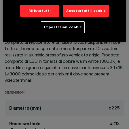
Rifiuta tutti
Accetta tutti i cookie
DESCRIZIONE
Apparecchio rotondo fisso finalizzato all'utilizzo di sorgente
Impostazioni cookie
LED con tecnologia C.o.B. Versione con falda per installazione
ad appoggio.Riflettore termoplastico prismatizzato
completo di recuperatore di flusso. Ottica disponibile in due
finiture , bianco trasparente o nero trasparente.Dissipatore
realizzato in alluminio pressofuso verniciato grigio. Prodotto
completo di LED in tonalità di colore warm white (3000K) e
microfilm in grado di garantire un emissione luminosa UGR<19
L<3000 cd/mq ideale per ambienti dove sono presenti
videoterminali.
DIMENSIONI
ø225
Diametro (mm)
ø212
Recessed hole