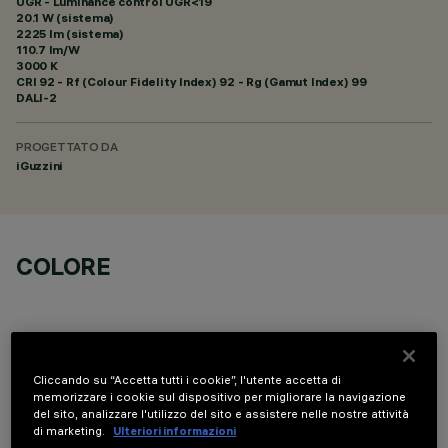
UGR - Luminance control UGR<19
20.1 W (sistema)
2225 lm (sistema)
110.7 lm/W
3000 K
CRI
92
- Rf (Colour Fidelity Index) 92 - Rg (Gamut Index) 99
DALI-2
PROGETTATO DA
iGuzzini
COLORE
Cliccando su “Accetta tutti i cookie”, l'utente accetta di
memorizzare i cookie sul dispositivo per migliorare la navigazione
DATI TECNICI
del sito, analizzare l'utilizzo del sito e assistere nelle nostre attività
di marketing.
Ulteriori informazioni
ULTIMO AGGIORNAMENTO: 06/08/2026