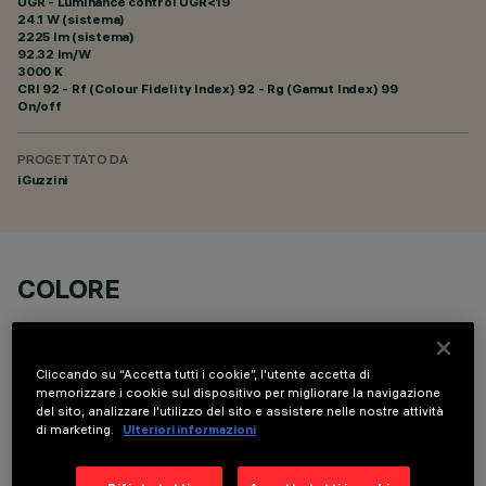
UGR - Luminance control UGR<19
24.1 W (sistema)
2225 lm (sistema)
92.32 lm/W
3000 K
CRI
92
- Rf (Colour Fidelity Index) 92 - Rg (Gamut Index) 99
On/off
PROGETTATO DA
iGuzzini
COLORE
Cliccando su “Accetta tutti i cookie”, l'utente accetta di
memorizzare i cookie sul dispositivo per migliorare la navigazione
del sito, analizzare l'utilizzo del sito e assistere nelle nostre attività
di marketing.
Ulteriori informazioni
DATI TECNICI
ULTIMO AGGIORNAMENTO: 06/08/2026