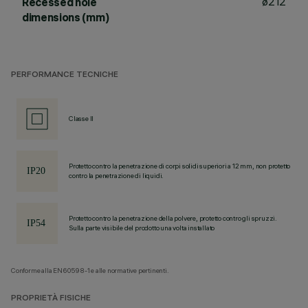
ø212
Recessed hole
dimensions (mm)
PERFORMANCE TECNICHE
Classe II
Protetto contro la penetrazione di corpi solidi superiori a 12 mm, non protetto
contro la penetrazione di liquidi.
Protetto contro la penetrazione della polvere, protetto contro gli spruzzi.
Sulla parte visibile del prodotto una volta installato
Conforme alla EN60598-1 e alle normative pertinenti.
PROPRIETÀ FISICHE