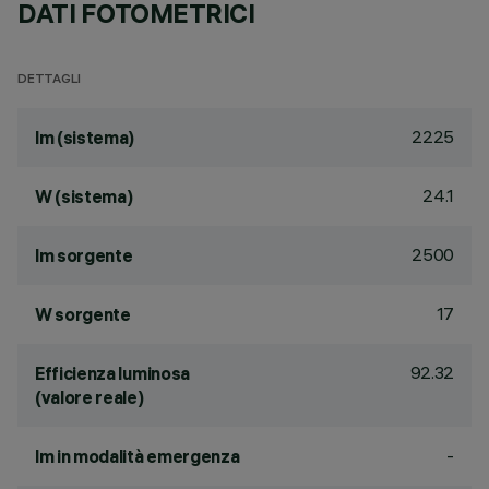
DATI FOTOMETRICI
DETTAGLI
2225
lm (sistema)
24.1
W (sistema)
2500
lm sorgente
17
W sorgente
92.32
Efficienza luminosa
(valore reale)
-
lm in modalità emergenza