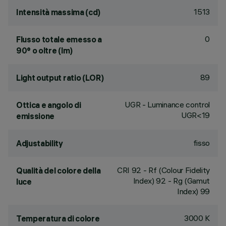
1513
Intensità massima (cd)
0
Flusso totale emesso a
90° o oltre (lm)
89
Light output ratio (LOR)
UGR - Luminance control
Ottica e angolo di
UGR<19
emissione
fisso
Adjustability
CRI
92
- Rf (Colour Fidelity
Qualità del colore della
Index) 92 - Rg (Gamut
luce
Index) 99
3000 K
Temperatura di colore