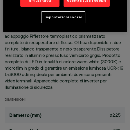
Rifiuta tutti
Accetta tutti i cookie
DESCRIZIONE
Impostazioni cookie
Apparecchio rotondo fisso finalizzato all'utilizzo di sorgente
LED con tecnologia C.o.B. Versione con falda per installazione
ad appoggio.Riflettore termoplastico prismatizzato
completo di recuperatore di flusso. Ottica disponibile in due
finiture , bianco trasparente o nero trasparente.Dissipatore
realizzato in alluminio pressofuso verniciato grigio. Prodotto
completo di LED in tonalità di colore warm white (3000K) e
microfilm in grado di garantire un emissione luminosa UGR<19
L<3000 cd/mq ideale per ambienti dove sono presenti
videoterminali. Apparecchio completo di inverter per
illuminazione di sicurezza.
DIMENSIONI
ø225
Diametro (mm)