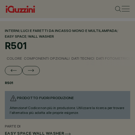
INTERNI
/
LUCI E FARETTI DA INCASSO MONO E MULTILAMPADA
/
EASY SPACE
/
WALL WASHER
R501
COLORE
COMPONENTI OPZIONALI
DATI TECNICI
DATI FOTOMETRICI
D
R501
PRODOTTO FUORI PRODUZIONE
Attenzione! Codice non più in produzione. Utilizzare la ricerca per trovare
l'alternativa più adatta alle proprie esigenze.
PARTE DI
EASY SPACE WALL WASHER