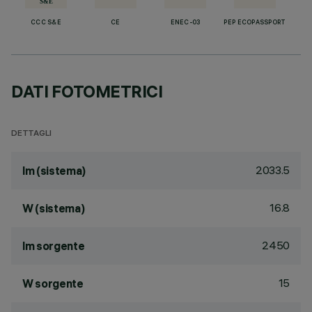
CCC S&E
CE
ENEC-03
PEP ECOPASSPORT
DATI FOTOMETRICI
DETTAGLI
2033.5
lm (sistema)
16.8
W (sistema)
2450
lm sorgente
15
W sorgente