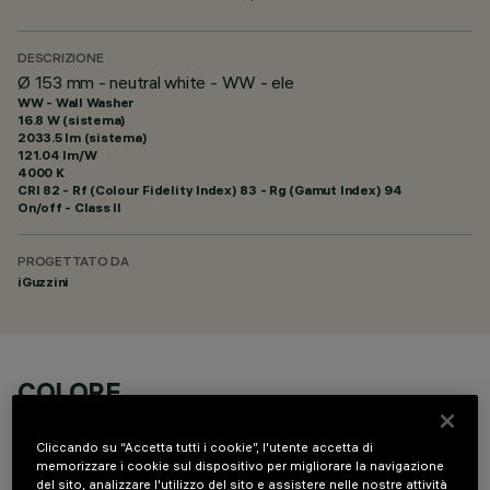
DESCRIZIONE
Ø 153 mm - neutral white - WW - ele
WW - Wall Washer
16.8 W (sistema)
2033.5 lm (sistema)
121.04 lm/W
4000 K
CRI
82
- Rf (Colour Fidelity Index) 83 - Rg (Gamut Index) 94
On/off - Class II
PROGETTATO DA
iGuzzini
COLORE
Cliccando su “Accetta tutti i cookie”, l'utente accetta di
memorizzare i cookie sul dispositivo per migliorare la navigazione
del sito, analizzare l'utilizzo del sito e assistere nelle nostre attività