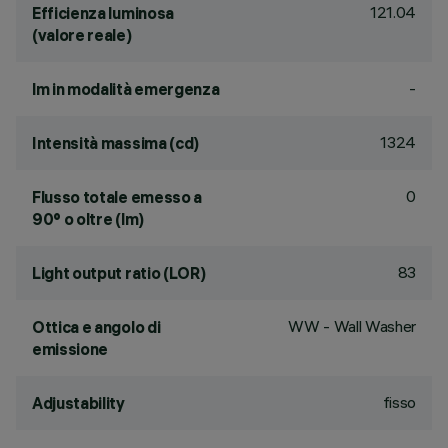
121.04
Efficienza luminosa
(valore reale)
-
lm in modalità emergenza
1324
Intensità massima (cd)
0
Flusso totale emesso a
90° o oltre (lm)
83
Light output ratio (LOR)
WW - Wall Washer
Ottica e angolo di
emissione
fisso
Adjustability