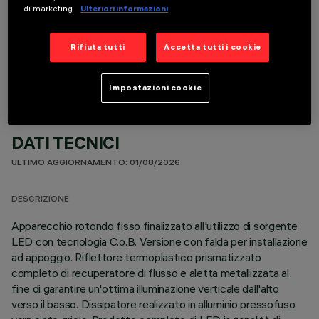
di marketing.
Ulteriori informazioni
COMPONENTI OPZIONALI
Rifiuta tutti
Accetta tutti i cookie
Impostazioni cookie
DATI TECNICI
ULTIMO AGGIORNAMENTO: 01/08/2026
DESCRIZIONE
Apparecchio rotondo fisso finalizzato all'utilizzo di sorgente
LED con tecnologia C.o.B. Versione con falda per installazione
ad appoggio. Riflettore termoplastico prismatizzato
completo di recuperatore di flusso e aletta metallizzata al
fine di garantire un'ottima illuminazione verticale dall'alto
verso il basso. Dissipatore realizzato in alluminio pressofuso