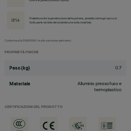
contro la penetrazione di liquidi.
Protetto contro la penetrazione della polvere, protetto contro gli spruzzi.
Sulla parte visibile del prodotto una volta installato
Conforme alla EN60598-1 e alle normative pertinenti.
PROPRIETÀ FISICHE
0.7
Peso (kg)
Alluminio pressofuso e
Materiale
termoplastico
CERTIFICAZIONI DEL PRODOTTO