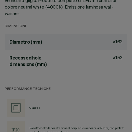
verniciato grigio. Prodotto completo di LED in tonalità di
colore neutral white (4000K). Emissione luminosa wall-
washer.
DIMENSIONI
ø163
Diametro (mm)
ø153
Recessed hole
dimensions (mm)
PERFORMANCE TECNICHE
Classe II
Protetto contro la penetrazione di corpi solidi superiori a 12 mm, non protetto