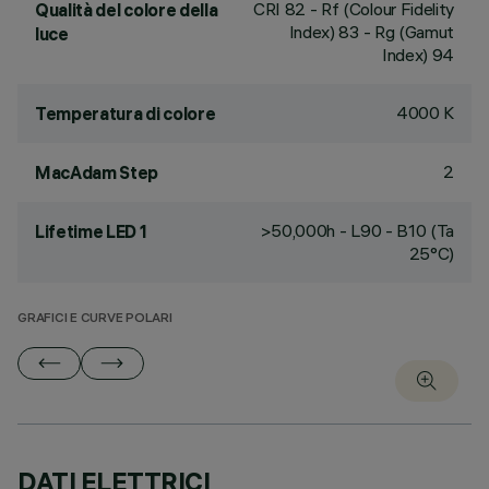
CRI
82
- Rf (Colour Fidelity
Qualità del colore della
Index) 83 - Rg (Gamut
luce
Index) 94
4000 K
Temperatura di colore
2
MacAdam Step
>50,000h - L90 - B10 (Ta
Lifetime LED 1
25°C)
GRAFICI E CURVE POLARI
DATI ELETTRICI