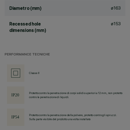
ø163
Diametro (mm)
ø153
Recessed hole
dimensions (mm)
PERFORMANCE TECNICHE
Classe II
Protetto contro la penetrazione di corpi solidi superiori a 12 mm, non protetto
contro la penetrazione di liquidi.
Protetto contro la penetrazione della polvere, protetto contro gli spruzzi.
Sulla parte visibile del prodotto una volta installato