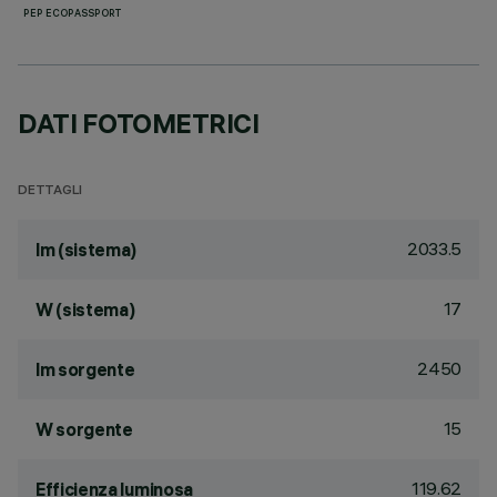
PEP ECOPASSPORT
DATI FOTOMETRICI
DETTAGLI
2033.5
lm (sistema)
17
W (sistema)
2450
lm sorgente
15
W sorgente
119.62
Efficienza luminosa