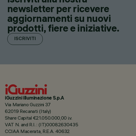
newsletter per ricevere
aggiornamenti su nuovi
prodotti, fiere e iniziative.
ISCRIVITI
iGuzzini illuminazione S.p.A
Via Mariano Guzzini 37
62019 Recanati (Italy)
Share Capital €21.050.000,00 i.v.
VAT N. and R.I. : (IT)00082630435
CCIAA Macerata, R.E.A. 40632