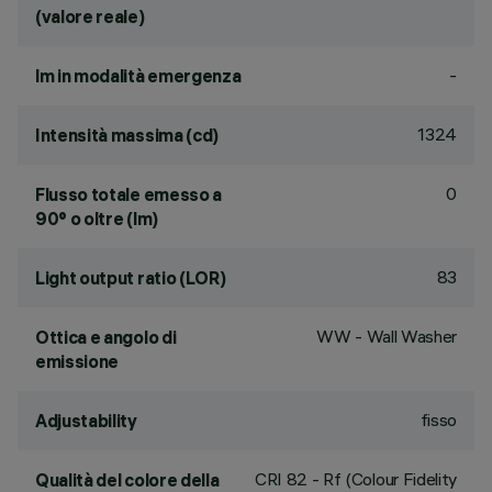
(valore reale)
-
lm in modalità emergenza
1324
Intensità massima (cd)
0
Flusso totale emesso a
90° o oltre (lm)
83
Light output ratio (LOR)
WW - Wall Washer
Ottica e angolo di
emissione
fisso
Adjustability
CRI
82
- Rf (Colour Fidelity
Qualità del colore della