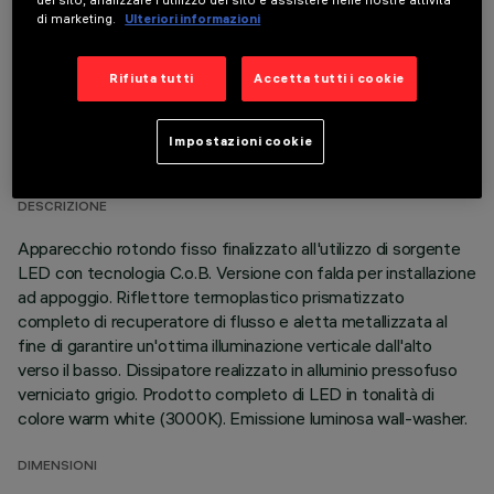
del sito, analizzare l'utilizzo del sito e assistere nelle nostre attività
di marketing.
Ulteriori informazioni
Rifiuta tutti
Accetta tutti i cookie
DATI TECNICI
Impostazioni cookie
ULTIMO AGGIORNAMENTO: 05/08/2026
DESCRIZIONE
Apparecchio rotondo fisso finalizzato all'utilizzo di sorgente
LED con tecnologia C.o.B. Versione con falda per installazione
ad appoggio. Riflettore termoplastico prismatizzato
completo di recuperatore di flusso e aletta metallizzata al
fine di garantire un'ottima illuminazione verticale dall'alto
verso il basso. Dissipatore realizzato in alluminio pressofuso
verniciato grigio. Prodotto completo di LED in tonalità di
colore warm white (3000K). Emissione luminosa wall-washer.
DIMENSIONI