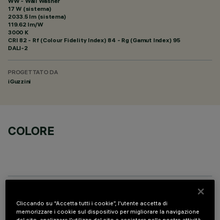
WW - Wall Washer
17 W (sistema)
2033.5 lm (sistema)
119.62 lm/W
3000 K
CRI
82
- Rf (Colour Fidelity Index) 84 - Rg (Gamut Index) 95
DALI-2
PROGETTATO DA
iGuzzini
COLORE
COMPONENTI OPZIONALI
Cliccando su “Accetta tutti i cookie”, l'utente accetta di
memorizzare i cookie sul dispositivo per migliorare la navigazione