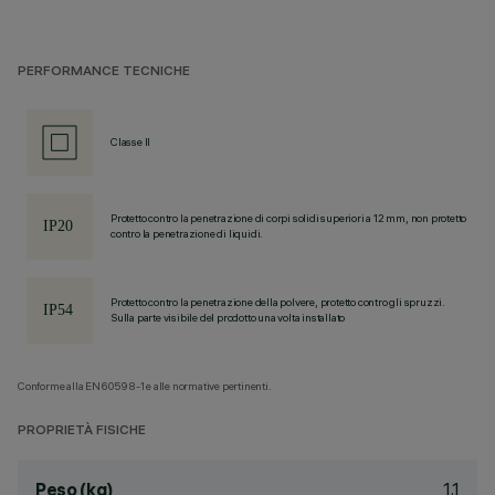
PERFORMANCE TECNICHE
Classe II
Protetto contro la penetrazione di corpi solidi superiori a 12 mm, non protetto
contro la penetrazione di liquidi.
Protetto contro la penetrazione della polvere, protetto contro gli spruzzi.
Sulla parte visibile del prodotto una volta installato
Conforme alla EN60598-1 e alle normative pertinenti.
PROPRIETÀ FISICHE
1.1
Peso (kg)