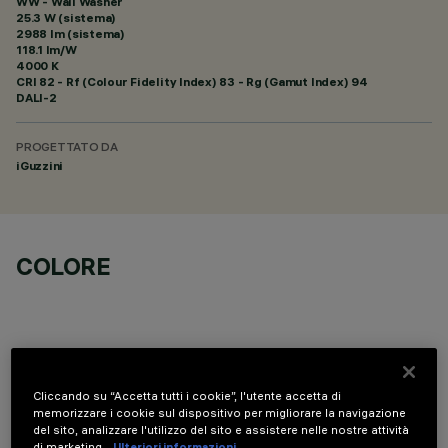
WW - Wall Washer
25.3 W (sistema)
2988 lm (sistema)
118.1 lm/W
4000 K
CRI
82
- Rf (Colour Fidelity Index) 83 - Rg (Gamut Index) 94
DALI-2
PROGETTATO DA
iGuzzini
COLORE
Cliccando su “Accetta tutti i cookie”, l'utente accetta di
DATI TECNICI
memorizzare i cookie sul dispositivo per migliorare la navigazione
del sito, analizzare l'utilizzo del sito e assistere nelle nostre attività
ULTIMO AGGIORNAMENTO: 06/08/2026
di marketing.
Ulteriori informazioni