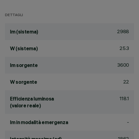
DETTAGLI
2988
lm (sistema)
25.3
W (sistema)
3600
lm sorgente
22
W sorgente
118.1
Efficienza luminosa
(valore reale)
-
lm in modalità emergenza
1862