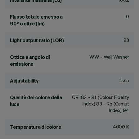
Intensità massima (cd)
0
Flusso totale emesso a
90° o oltre (lm)
83
Light output ratio (LOR)
WW - Wall Washer
Ottica e angolo di
emissione
fisso
Adjustability
CRI
82
- Rf (Colour Fidelity
Qualità del colore della
Index) 83 - Rg (Gamut
luce
Index) 94
4000 K
Temperatura di colore