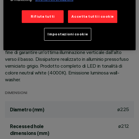
DESCRIZIONE
Rifiuta tutti
Accetta tutti i cookie
Apparecchio rotondo fisso finalizzato all'utilizzo di sorgente
LED con tecnologia C.o.B. Versione con falda per installazione
Impostazioni cookie
ad appoggio. Riflettore termoplastico prismatizzato
completo di recuperatore di flusso e aletta metallizzata al
fine di garantire un'ottima illuminazione verticale dall'alto
verso il basso. Dissipatore realizzato in alluminio pressofuso
verniciato grigio. Prodotto completo di LED in tonalità di
colore neutral white (4000K). Emissione luminosa wall-
washer.
DIMENSIONI
ø225
Diametro (mm)
ø212
Recessed hole
dimensions (mm)