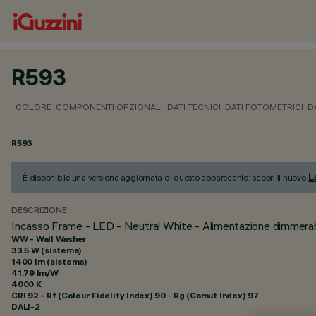
R593
COLORE
COMPONENTI OPZIONALI
DATI TECNICI
DATI FOTOMETRICI
D
R593
L
È disponibile una versione aggiornata di questo apparecchio: scopri il nuovo
DESCRIZIONE
Incasso Frame - LED - Neutral White - Alimentazione dimmerab
WW - Wall Washer
33.5 W (sistema)
1400 lm (sistema)
41.79 lm/W
4000 K
CRI
92
- Rf (Colour Fidelity Index) 90 - Rg (Gamut Index) 97
DALI-2