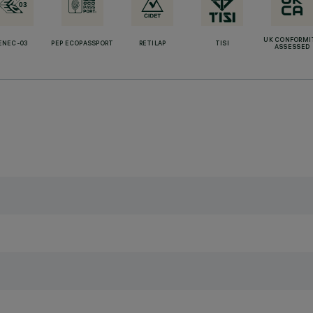
UK CONFORMI
ENEC-03
PEP ECOPASSPORT
RETILAP
TISI
ASSESSED