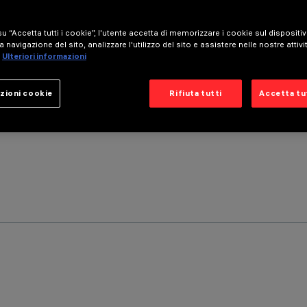
u “Accetta tutti i cookie”, l'utente accetta di memorizzare i cookie sul dispositi
a navigazione del sito, analizzare l'utilizzo del sito e assistere nelle nostre attivi
Ulteriori informazioni
zioni cookie
Rifiuta tutti
Accetta tut