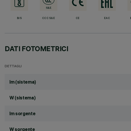
BIS
CCC S&E
CE
EAC
DATI FOTOMETRICI
DETTAGLI
lm (sistema)
W (sistema)
lm sorgente
W sorgente