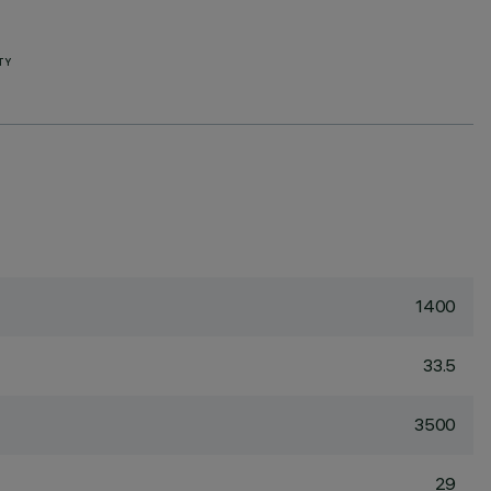
TY
1400
33.5
3500
29