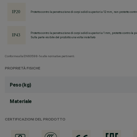
Protetto contro la penetrazione di corpi solidi superiori a 12 mm, non protetto contr
Protetto contro la penetrazione di corpi solidi superiori a 1 mm, protetto contro la p
Sulla parte visibile del prodotto una volta installato
Conforme alla EN60598-1 e alle normative pertinenti.
PROPRIETÀ FISICHE
Peso (kg)
Materiale
CERTIFICAZIONI DEL PRODOTTO