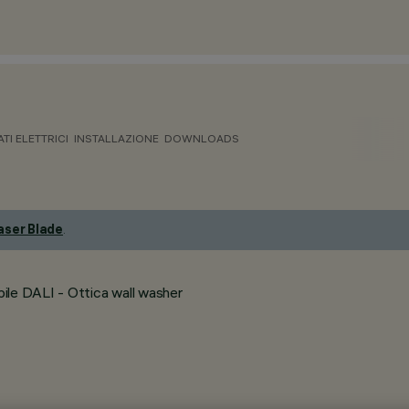
ATI ELETTRICI
INSTALLAZIONE
DOWNLOADS
aser Blade
.
ile DALI - Ottica wall washer