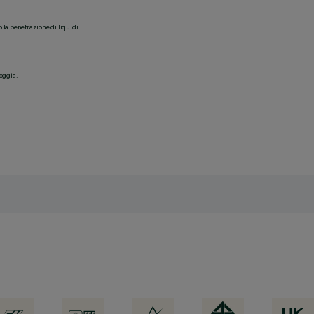
o la penetrazione di liquidi.
ioggia.