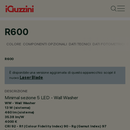
R600
COLORE
COMPONENTI OPZIONALI
DATI TECNICI
DATI FOTOMETRICI
D
R600
È disponibile una versione aggiornata di questo apparecchio: scopri il
Laser Blade
nuovo
.
DESCRIZIONE
Minimal sezione 5 LED - Wall Washer
WW - Wall Washer
13 W (sistema)
460 lm (sistema)
35.38 lm/W
4000 K
CRI
92
- Rf (Colour Fidelity Index) 90 - Rg (Gamut Index) 97