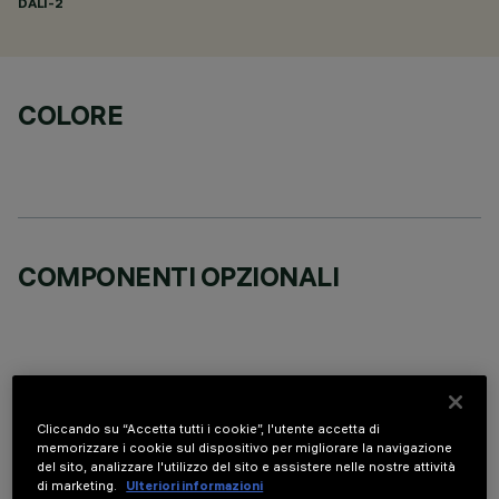
DALI-2
COLORE
COMPONENTI OPZIONALI
Cliccando su “Accetta tutti i cookie”, l'utente accetta di
DATI TECNICI
memorizzare i cookie sul dispositivo per migliorare la navigazione
del sito, analizzare l'utilizzo del sito e assistere nelle nostre attività
ULTIMO AGGIORNAMENTO: 06/08/2026
di marketing.
Ulteriori informazioni