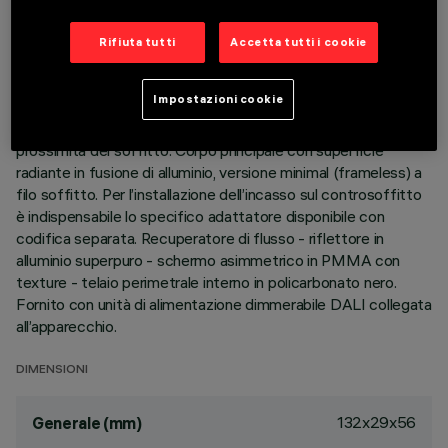
DESCRIZIONE
Rifiuta tutti
Accetta tutti i cookie
Apparecchio miniaturizzato lineare ad incasso per sorgenti
LED, specializzato per illuminazione verticale delle pareti. Il
Impostazioni cookie
sistema ottico brevettato garantisce un’emissione
omogenea ed efficace sulla parete, evitando zone d’ombra in
prossimità del soffitto. Corpo principale con superficie
radiante in fusione di alluminio, versione minimal (frameless) a
filo soffitto. Per l’installazione dell’incasso sul controsoffitto
è indispensabile lo specifico adattatore disponibile con
codifica separata. Recuperatore di flusso - riflettore in
alluminio superpuro - schermo asimmetrico in PMMA con
texture - telaio perimetrale interno in policarbonato nero.
Fornito con unità di alimentazione dimmerabile DALI collegata
all’apparecchio.
DIMENSIONI
132x29x56
Generale (mm)