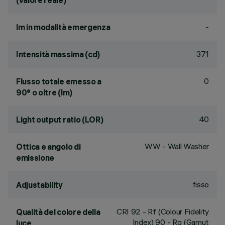
(valore reale)
-
lm in modalità emergenza
371
Intensità massima (cd)
0
Flusso totale emesso a
90° o oltre (lm)
40
Light output ratio (LOR)
WW - Wall Washer
Ottica e angolo di
emissione
fisso
Adjustability
CRI
92
- Rf (Colour Fidelity
Qualità del colore della
Index) 90 - Rg (Gamut
luce