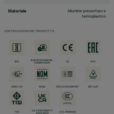
Alluminio pressofuso e
Materiale
termoplastico
CERTIFICAZIONI DEL PRODOTTO
BVB BYGGVARUBE-
BIS
CE
EAC
DÖMNINGEN
ENEC-03
NOM
PEP ECOPASSPORT
RETILAP
UK CONFORMITY
TISI
CCC PENDING
ASSESSED