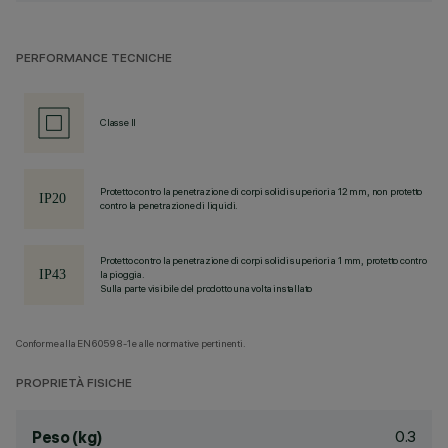
PERFORMANCE TECNICHE
Classe II
Protetto contro la penetrazione di corpi solidi superiori a 12 mm, non protetto
contro la penetrazione di liquidi.
Protetto contro la penetrazione di corpi solidi superiori a 1 mm, protetto contro
la pioggia.
Sulla parte visibile del prodotto una volta installato
Conforme alla EN60598-1 e alle normative pertinenti.
PROPRIETÀ FISICHE
0.3
Peso (kg)