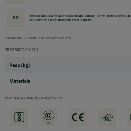
Protetto contro la penetrazione di corpi solidi superiori a 1 mm, protetto contro la p
Sulla parte visibile del prodotto una volta installato
Conforme alla EN60598-1 e alle normative pertinenti.
PROPRIETÀ FISICHE
Peso (kg)
Materiale
CERTIFICAZIONI DEL PRODOTTO