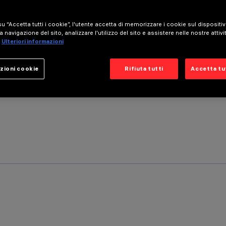
u “Accetta tutti i cookie”, l'utente accetta di memorizzare i cookie sul dispositi
a navigazione del sito, analizzare l'utilizzo del sito e assistere nelle nostre attivi
Ulteriori informazioni
zioni cookie
Rifiuta tutti
Accetta tut