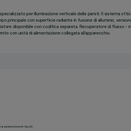
specializzato per illuminazione verticale delle pareti. Il sistema 
o principale con superficie radiante in fusione di alluminio, versione 
attatore disponibile con codifica separata. Recuperatore di flusso -
rnito con unità di alimentazione collegata all’apparecchio.
o la penetrazione di liquidi.