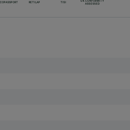
UK CONFORMITY
ECOPASSPORT
RETILAP
TISI
ASSESSED