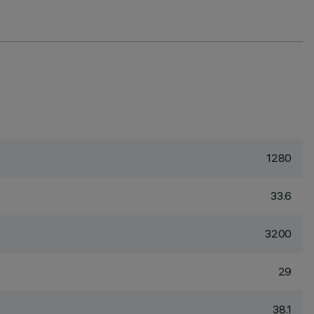
1280
33.6
3200
29
38.1