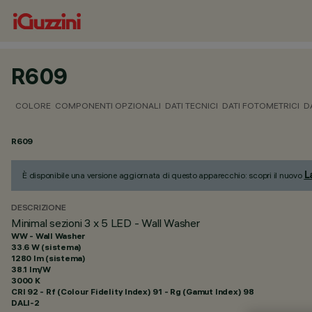
R609
COLORE
COMPONENTI OPZIONALI
DATI TECNICI
DATI FOTOMETRICI
D
R609
L
È disponibile una versione aggiornata di questo apparecchio: scopri il nuovo
DESCRIZIONE
Minimal sezioni 3 x 5 LED - Wall Washer
WW - Wall Washer
33.6 W (sistema)
1280 lm (sistema)
38.1 lm/W
3000 K
CRI
92
- Rf (Colour Fidelity Index) 91 - Rg (Gamut Index) 98
DALI-2