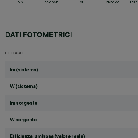
BIS
CCC S&E
CE
ENEC-03
PEP 
DATI FOTOMETRICI
DETTAGLI
lm (sistema)
W (sistema)
lm sorgente
W sorgente
Efficienza luminosa (valore reale)