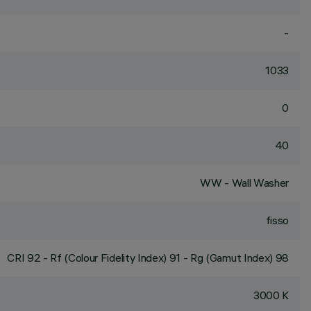
-
1033
0
40
WW - Wall Washer
fisso
CRI
92
- Rf (Colour Fidelity Index) 91 - Rg (Gamut Index) 98
3000 K