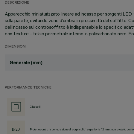
DESCRIZIONE
Apparecchio miniaturizzato lineare ad incasso per sorgenti LED, 
sulla parete, evitando zone d’ombra in prossimità del soffitto. Corp
dell’incasso sul controsoffitto è indispensabile lo specifico ad
con texture - telaio perimetrale interno in policarbonato nero. Fo
DIMENSIONI
Generale (mm)
PERFORMANCE TECNICHE
Classe II
Protetto contro la penetrazione di corpi solidi superiori a 12 mm, non protetto contr