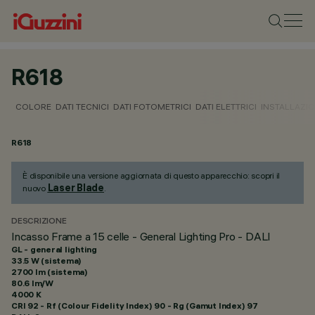
R618
COLORE
DATI TECNICI
DATI FOTOMETRICI
DATI ELETTRICI
INSTALLAZI
R618
È disponibile una versione aggiornata di questo apparecchio: scopri il
Laser Blade
nuovo
.
DESCRIZIONE
Incasso Frame a 15 celle - General Lighting Pro - DALI
GL - general lighting
33.5 W (sistema)
2700 lm (sistema)
80.6 lm/W
4000 K
CRI
92
- Rf (Colour Fidelity Index) 90 - Rg (Gamut Index) 97