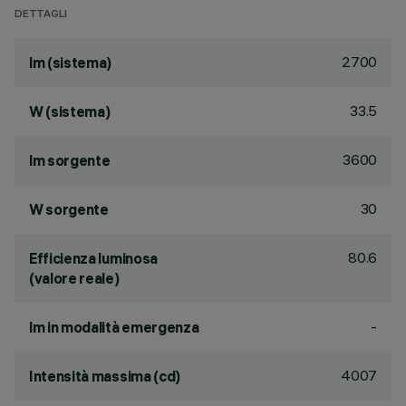
DETTAGLI
2700
lm (sistema)
33.5
W (sistema)
3600
lm sorgente
30
W sorgente
80.6
Efficienza luminosa
(valore reale)
-
lm in modalità emergenza
4007
Intensità massima (cd)