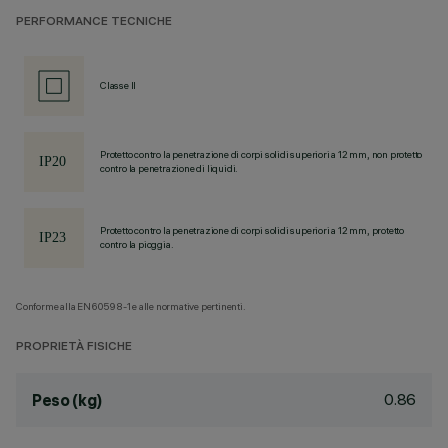
PERFORMANCE TECNICHE
Classe II
Protetto contro la penetrazione di corpi solidi superiori a 12 mm, non protetto
contro la penetrazione di liquidi.
Protetto contro la penetrazione di corpi solidi superiori a 12 mm, protetto
contro la pioggia.
Conforme alla EN60598-1 e alle normative pertinenti.
PROPRIETÀ FISICHE
0.86
Peso (kg)