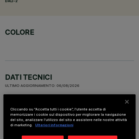
DALI-2
COLORE
DATI TECNICI
ULTIMO AGGIORNAMENTO: 06/08/2026
DESCRIZIONE
Cliccando su “Accetta tutti i cookie”, l'utente accetta di
Apparecchio ad incasso rettangolare a 15 elementi ottici per
memorizzare i cookie sul dispositivo per migliorare la navigazione
sorgenti LED - ottiche fisse con riflettori Opti-Beam ad alta
del sito, analizzare l'utilizzo del sito e assistere nelle nostre attività
di marketing.
Ulteriori informazioni
definizione in termoplastico metallizzato, integrati in
posizione arretrata nello schermo antiabbagliamento. Corpo