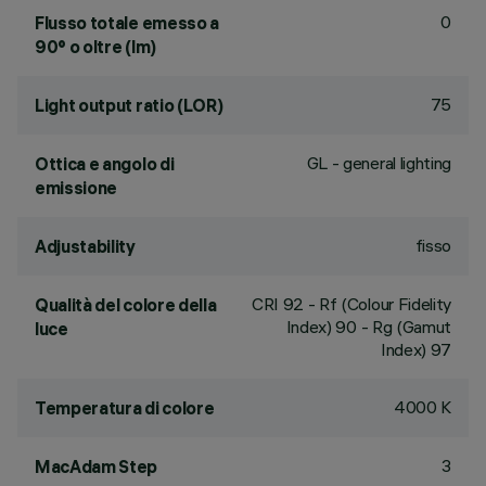
0
Flusso totale emesso a
90° o oltre (lm)
75
Light output ratio (LOR)
GL - general lighting
Ottica e angolo di
emissione
fisso
Adjustability
CRI
92
- Rf (Colour Fidelity
Qualità del colore della
Index) 90 - Rg (Gamut
luce
Index) 97
4000 K
Temperatura di colore
3
MacAdam Step