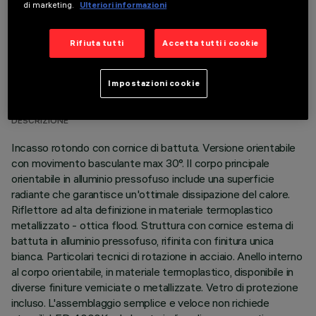
di marketing.
Ulteriori informazioni
Rifiuta tutti
Accetta tutti i cookie
DATI TECNICI
Impostazioni cookie
ULTIMO AGGIORNAMENTO: 06/08/2026
DESCRIZIONE
Incasso rotondo con cornice di battuta. Versione orientabile
con movimento basculante max 30°. Il corpo principale
orientabile in alluminio pressofuso include una superficie
radiante che garantisce un'ottimale dissipazione del calore.
Riflettore ad alta definizione in materiale termoplastico
metallizzato - ottica flood. Struttura con cornice esterna di
battuta in alluminio pressofuso, rifinita con finitura unica
bianca. Particolari tecnici di rotazione in acciaio. Anello interno
al corpo orientabile, in materiale termoplastico, disponibile in
diverse finiture verniciate o metallizzate. Vetro di protezione
incluso. L'assemblaggio semplice e veloce non richiede