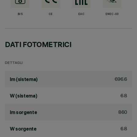
BIS
CE
EAC
ENEC-03
DATI FOTOMETRICI
DETTAGLI
696.6
lm (sistema)
6.8
W (sistema)
860
lm sorgente
6.8
W sorgente