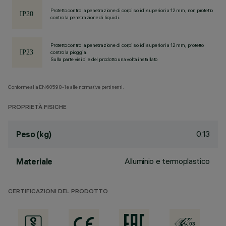
Protetto contro la penetrazione di corpi solidi superiori a 12 mm, non protetto
contro la penetrazione di liquidi.
Protetto contro la penetrazione di corpi solidi superiori a 12 mm, protetto
contro la pioggia.
Sulla parte visibile del prodotto una volta installato
Conforme alla EN60598-1 e alle normative pertinenti.
PROPRIETÀ FISICHE
0.13
Peso (kg)
Alluminio e termoplastico
Materiale
CERTIFICAZIONI DEL PRODOTTO