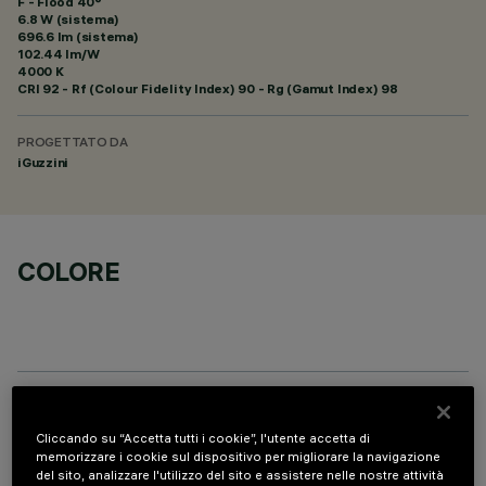
F - Flood 40°
6.8 W (sistema)
696.6 lm (sistema)
102.44 lm/W
4000 K
CRI
92
- Rf (Colour Fidelity Index) 90 - Rg (Gamut Index) 98
PROGETTATO DA
iGuzzini
COLORE
COMPONENTI OPZIONALI
Cliccando su “Accetta tutti i cookie”, l'utente accetta di
memorizzare i cookie sul dispositivo per migliorare la navigazione
del sito, analizzare l'utilizzo del sito e assistere nelle nostre attività