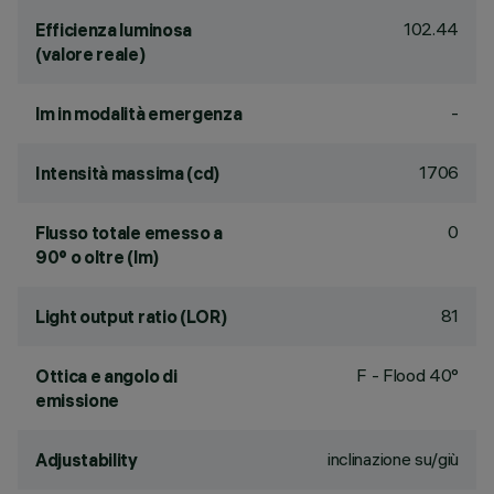
102.44
Efficienza luminosa
(valore reale)
-
lm in modalità emergenza
1706
Intensità massima (cd)
0
Flusso totale emesso a
90° o oltre (lm)
81
Light output ratio (LOR)
F - Flood 40°
Ottica e angolo di
emissione
inclinazione su/giù
Adjustability