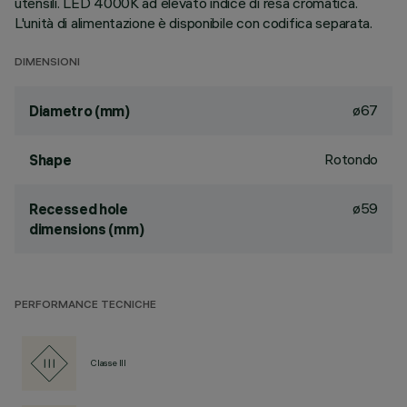
utensili. LED 4000K ad elevato indice di resa cromatica.
L'unità di alimentazione è disponibile con codifica separata.
DIMENSIONI
ø67
Diametro (mm)
Rotondo
Shape
ø59
Recessed hole
dimensions (mm)
PERFORMANCE TECNICHE
Classe III