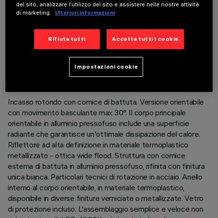
del sito, analizzare l'utilizzo del sito e assistere nelle nostre attività
di marketing.
Ulteriori informazioni
Rifiuta tutti
Accetta tutti i cookie
DATI TECNICI
ULTIMO AGGIORNAMENTO: 06/08/2026
Impostazioni cookie
DESCRIZIONE
Incasso rotondo con cornice di battuta. Versione orientabile
con movimento basculante max 30°. Il corpo principale
orientabile in alluminio pressofuso include una superficie
radiante che garantisce un'ottimale dissipazione del calore.
Riflettore ad alta definizione in materiale termoplastico
metallizzato - ottica wide flood. Struttura con cornice
esterna di battuta in alluminio pressofuso, rifinita con finitura
unica bianca. Particolari tecnici di rotazione in acciaio. Anello
interno al corpo orientabile, in materiale termoplastico,
disponibile in diverse finiture verniciate o metallizzate. Vetro
di protezione incluso. L'assemblaggio semplice e veloce non