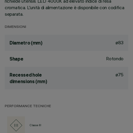
richiede utensili. LED 4000K ad elevato indice di resa
cromatica. L'unità di alimentazione è disponibile con codifica
separata.
DIMENSIONI
ø83
Diametro (mm)
Rotondo
Shape
ø75
Recessed hole
dimensions (mm)
PERFORMANCE TECNICHE
Classe III