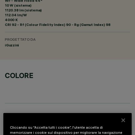
WF - Wide Flood 44°
10 W (sistema)
1120.38 lm (sistema)
112.04 lm/W
4000 K
CRI
92
- Rf (Colour Fidelity Index) 90 - Rg (Gamut Index) 98
PROGETTATO DA
iGuzzini
COLORE
COMPONENTI OPZIONALI
Cliccando su “Accetta tutti i cookie”, l'utente accetta di
memorizzare i cookie sul dispositivo per migliorare la navigazione