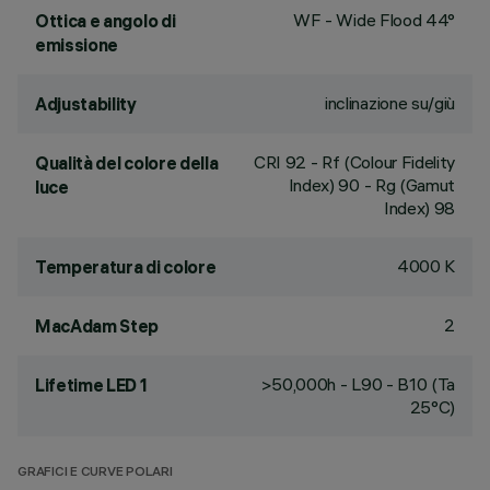
WF - Wide Flood 44°
Ottica e angolo di
emissione
inclinazione su/giù
Adjustability
CRI
92
- Rf (Colour Fidelity
Qualità del colore della
Index) 90 - Rg (Gamut
luce
Index) 98
4000 K
Temperatura di colore
2
MacAdam Step
>50,000h - L90 - B10 (Ta
Lifetime LED 1
25°C)
GRAFICI E CURVE POLARI