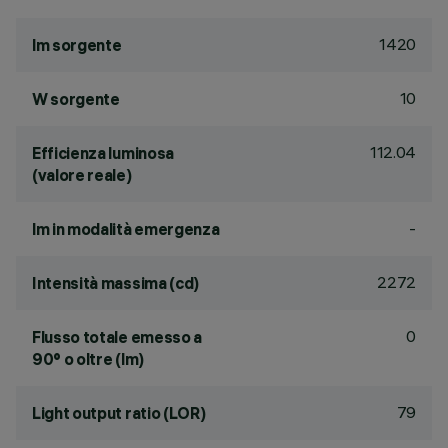
1420
lm sorgente
10
W sorgente
112.04
Efficienza luminosa
(valore reale)
-
lm in modalità emergenza
2272
Intensità massima (cd)
0
Flusso totale emesso a
90° o oltre (lm)
79
Light output ratio (LOR)