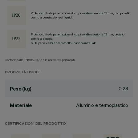
Protetto contro la penetrazione di corpi solidi superiori a 12 mm, non protetto
contro la penetrazione di liquidi.
Protetto contro la penetrazione di corpi solidi superiori a 12 mm, protetto
contro la pioggia.
Sulla parte visibile del prodotto una volta installato
Conforme alla EN60598-1 e alle normative pertinenti.
PROPRIETÀ FISICHE
0.23
Peso (kg)
Alluminio e termoplastico
Materiale
CERTIFICAZIONI DEL PRODOTTO