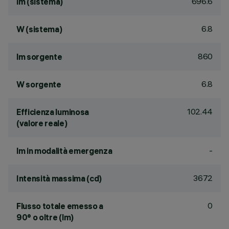
696.6
lm (sistema)
6.8
W (sistema)
860
lm sorgente
6.8
W sorgente
102.44
Efficienza luminosa
(valore reale)
-
lm in modalità emergenza
3672
Intensità massima (cd)
0
Flusso totale emesso a
90° o oltre (lm)