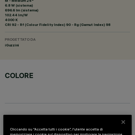
M - Medium 24°
6.8 W (sistema)
696.6 lm (sistema)
102.44 lm/W
4000 K
CRI
92
- Rf (Colour Fidelity Index) 90 - Rg (Gamut Index) 98
PROGETTATO DA
iGuzzini
COLORE
COMPONENTI OPZIONALI
Cliccando su “Accetta tutti i cookie”, l'utente accetta di
memorizzare i cookie sul dispositivo per migliorare la navigazione