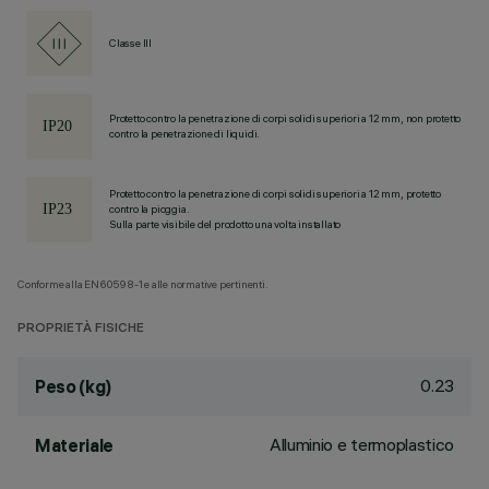
Classe III
Protetto contro la penetrazione di corpi solidi superiori a 12 mm, non protetto
contro la penetrazione di liquidi.
Protetto contro la penetrazione di corpi solidi superiori a 12 mm, protetto
contro la pioggia.
Sulla parte visibile del prodotto una volta installato
Conforme alla EN60598-1 e alle normative pertinenti.
PROPRIETÀ FISICHE
0.23
Peso (kg)
Alluminio e termoplastico
Materiale