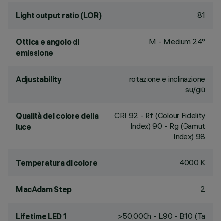
81
Light output ratio (LOR)
M - Medium 24°
Ottica e angolo di
emissione
rotazione e inclinazione
Adjustability
su/giù
CRI
92
- Rf (Colour Fidelity
Qualità del colore della
Index) 90 - Rg (Gamut
luce
Index) 98
4000 K
Temperatura di colore
2
MacAdam Step
>50,000h - L90 - B10 (Ta
Lifetime LED 1