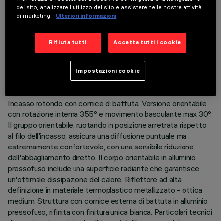
del sito, analizzare l'utilizzo del sito e assistere nelle nostre attività
di marketing.
Ulteriori informazioni
DATI TECNICI
Rifiuta tutti
Accetta tutti i cookie
ULTIMO AGGIORNAMENTO: 06/08/2026
Impostazioni cookie
DESCRIZIONE
Incasso rotondo con cornice di battuta. Versione orientabile
con rotazione interna 355° e movimento basculante max 30°.
Il gruppo orientabile, ruotando in posizione arretrata rispetto
al filo dell'incasso, assicura una diffusione puntuale ma
estremamente confortevole, con una sensibile riduzione
dell'abbagliamento diretto. Il corpo orientabile in alluminio
pressofuso include una superficie radiante che garantisce
un'ottimale dissipazione del calore. Riflettore ad alta
definizione in materiale termoplastico metallizzato - ottica
medium. Struttura con cornice esterna di battuta in alluminio
pressofuso, rifinita con finitura unica bianca. Particolari tecnici