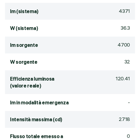
4371
lm (sistema)
36.3
W (sistema)
4700
lm sorgente
32
W sorgente
120.41
Efficienza luminosa
(valore reale)
-
lm in modalità emergenza
2718
Intensità massima (cd)
0
Flusso totale emesso a