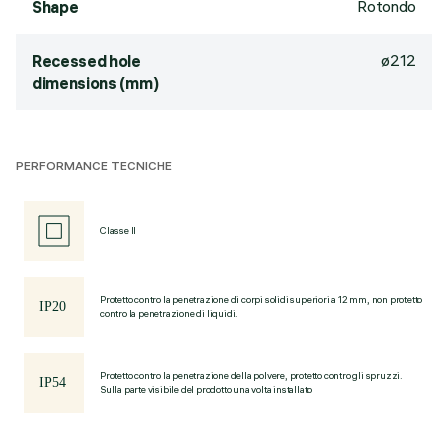
Rotondo
Shape
ø212
Recessed hole
dimensions (mm)
PERFORMANCE TECNICHE
Classe II
Protetto contro la penetrazione di corpi solidi superiori a 12 mm, non protetto
contro la penetrazione di liquidi.
Protetto contro la penetrazione della polvere, protetto contro gli spruzzi.
Sulla parte visibile del prodotto una volta installato