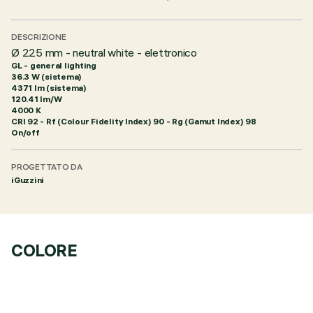
DESCRIZIONE
Ø 225 mm - neutral white - elettronico
GL - general lighting
36.3 W (sistema)
4371 lm (sistema)
120.41 lm/W
4000 K
CRI
92
- Rf (Colour Fidelity Index) 90 - Rg (Gamut Index) 98
On/off
PROGETTATO DA
iGuzzini
COLORE