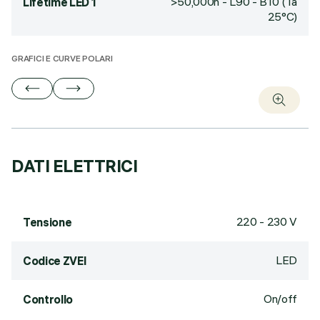
>50,000h - L90 - B10 (Ta
Lifetime LED 1
25°C)
GRAFICI E CURVE POLARI
DATI ELETTRICI
220 - 230 V
Tensione
LED
Codice ZVEI
On/off
Controllo