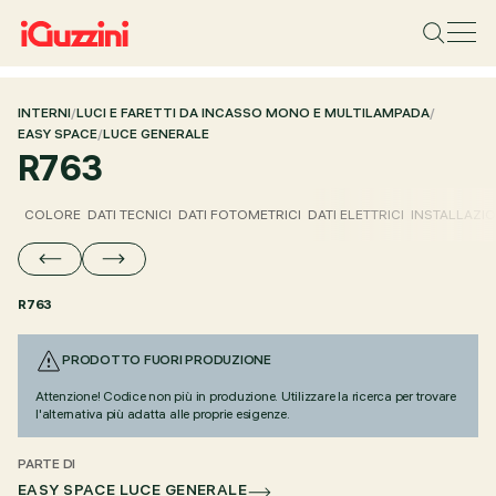
INTERNI
/
LUCI E FARETTI DA INCASSO MONO E MULTILAMPADA
/
EASY SPACE
/
LUCE GENERALE
R763
COLORE
DATI TECNICI
DATI FOTOMETRICI
DATI ELETTRICI
INSTALLAZI
R763
PRODOTTO FUORI PRODUZIONE
Attenzione! Codice non più in produzione. Utilizzare la ricerca per trovare
l'alternativa più adatta alle proprie esigenze.
PARTE DI
EASY SPACE LUCE GENERALE