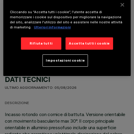
Cliccando su “Accetta tutti i cookie”, l'utente accetta di
memorizzare i cookie sul dispositivo per migliorare la navigazione
del sito, analizzare l'utilizzo del sito e assistere nelle nostre attività
di marketing.
Ulteriori informazioni
COMPONENTI OPZIONALI
Rifiuta tutti
Accetta tutti i cookie
Impostazioni cookie
DATI TECNICI
ULTIMO AGGIORNAMENTO: 05/08/2026
DESCRIZIONE
Incasso rotondo con cornice di battuta. Versione orientabile
con movimento basculante max 30°. Il corpo principale
orientabile in alluminio pressofuso include una superficie