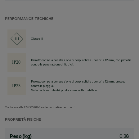
PERFORMANCE TECNICHE
Classe III
Protetto contro la penetrazione di corpi solidi superiori a 12 mm, non protetto
contro la penetrazione di liquidi.
Protetto contro la penetrazione di corpi solidi superiori a 12 mm, protetto
contro la pioggia.
Sulla parte visibile del prodotto una volta installato
Conforme alla EN60598-1 e alle normative pertinenti.
PROPRIETÀ FISICHE
0.38
Peso (kg)