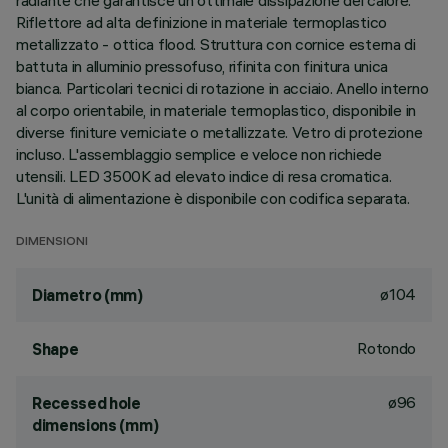
radiante che garantisce un'ottimale dissipazione del calore.
Riflettore ad alta definizione in materiale termoplastico
metallizzato - ottica flood. Struttura con cornice esterna di
battuta in alluminio pressofuso, rifinita con finitura unica
bianca. Particolari tecnici di rotazione in acciaio. Anello interno
al corpo orientabile, in materiale termoplastico, disponibile in
diverse finiture verniciate o metallizzate. Vetro di protezione
incluso. L'assemblaggio semplice e veloce non richiede
utensili. LED 3500K ad elevato indice di resa cromatica.
L'unità di alimentazione è disponibile con codifica separata.
DIMENSIONI
ø104
Diametro (mm)
Rotondo
Shape
ø96
Recessed hole
dimensions (mm)