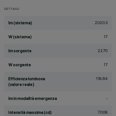
DETTAGLI
2020.3
lm (sistema)
17
W (sistema)
2270
lm sorgente
17
W sorgente
118.84
Efficienza luminosa
(valore reale)
-
lm in modalità emergenza
7008
Intensità massima (cd)