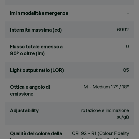
-
lm in modalità emergenza
6992
Intensità massima (cd)
0
Flusso totale emesso a
90° o oltre (lm)
85
Light output ratio (LOR)
M - Medium 17° / 18°
Ottica e angolo di
emissione
rotazione e inclinazione
Adjustability
su/giù
CRI
92
- Rf (Colour Fidelity
Qualità del colore della