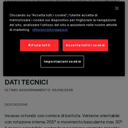
È necessario ordinare uno degli accessori obbligatori per installare e utilizzare correttamente il
prodotto:
Cliccando su “Accetta tutti i cookie”, l'utente accetta di
memorizzare i cookie sul dispositivo per migliorare la navigazione
del sito, analizzare l'utilizzo del sito e assistere nelle nostre attività
di marketing.
Ulteriori informazioni
COMPONENTI OPZIONALI
Rifiuta tutti
Accetta tutti i cookie
Impostazioni cookie
DATI TECNICI
ULTIMO AGGIORNAMENTO: 05/08/2026
DESCRIZIONE
Incasso rotondo con cornice di battuta. Versione orientabile
con rotazione interna 355° e movimento basculante max 30°.