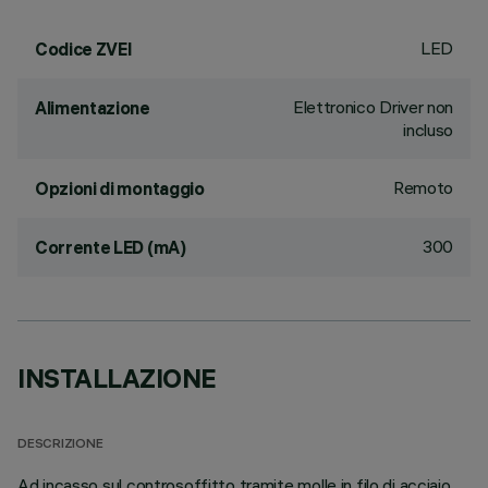
LED
Codice ZVEI
Elettronico Driver non
Alimentazione
incluso
Remoto
Opzioni di montaggio
300
Corrente LED (mA)
INSTALLAZIONE
DESCRIZIONE
Ad incasso sul controsoffitto tramite molle in filo di acciaio