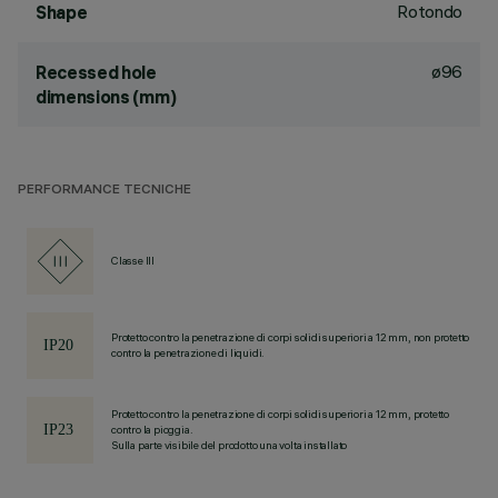
Rotondo
Shape
ø96
Recessed hole
dimensions (mm)
PERFORMANCE TECNICHE
Classe III
Protetto contro la penetrazione di corpi solidi superiori a 12 mm, non protetto
contro la penetrazione di liquidi.
Protetto contro la penetrazione di corpi solidi superiori a 12 mm, protetto
contro la pioggia.
Sulla parte visibile del prodotto una volta installato