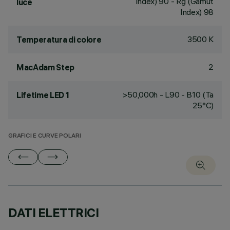
Index) 90 - Rg (Gamut
luce
Index) 98
3500 K
Temperatura di colore
2
MacAdam Step
>50,000h - L90 - B10 (Ta
Lifetime LED 1
25°C)
GRAFICI E CURVE POLARI
DATI ELETTRICI