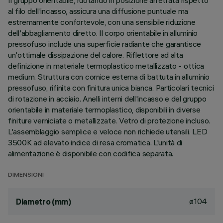
Il gruppo orientabile, ruotando in posizione arretrata rispetto
al filo dell'incasso, assicura una diffusione puntuale ma
estremamente confortevole, con una sensibile riduzione
dell'abbagliamento diretto. Il corpo orientabile in alluminio
pressofuso include una superficie radiante che garantisce
un'ottimale dissipazione del calore. Riflettore ad alta
definizione in materiale termoplastico metallizzato - ottica
medium. Struttura con cornice esterna di battuta in alluminio
pressofuso, rifinita con finitura unica bianca. Particolari tecnici
di rotazione in acciaio. Anelli interni dell'incasso e del gruppo
orientabile in materiale termoplastico, disponibili in diverse
finiture verniciate o metallizzate. Vetro di protezione incluso.
L'assemblaggio semplice e veloce non richiede utensili. LED
3500K ad elevato indice di resa cromatica. L'unità di
alimentazione è disponibile con codifica separata.
DIMENSIONI
ø104
Diametro (mm)