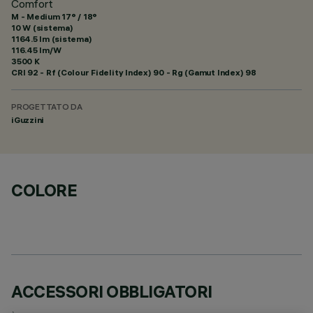
Comfort
M - Medium 17° / 18°
10 W (sistema)
1164.5 lm (sistema)
116.45 lm/W
3500 K
CRI
92
- Rf (Colour Fidelity Index) 90 - Rg (Gamut Index) 98
PROGETTATO DA
iGuzzini
COLORE
ACCESSORI OBBLIGATORI