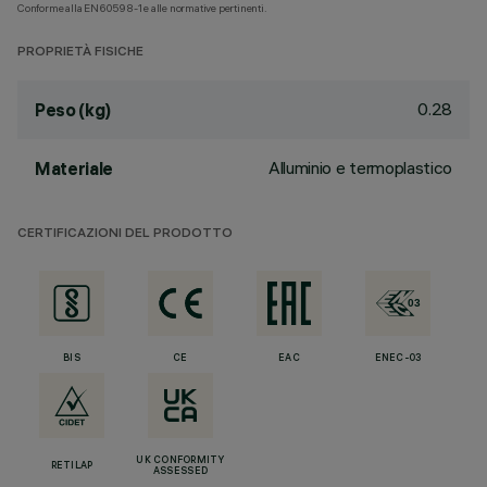
Conforme alla EN60598-1 e alle normative pertinenti.
PROPRIETÀ FISICHE
0.28
Peso (kg)
Alluminio e termoplastico
Materiale
CERTIFICAZIONI DEL PRODOTTO
BIS
CE
EAC
ENEC-03
UK CONFORMITY
RETILAP
ASSESSED