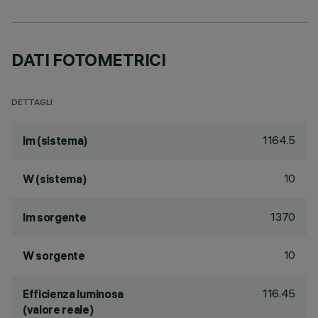
DATI FOTOMETRICI
DETTAGLI
1164.5
lm (sistema)
10
W (sistema)
1370
lm sorgente
10
W sorgente
116.45
Efficienza luminosa
(valore reale)