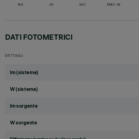
BIS
CE
EAC
ENEC-03
DATI FOTOMETRICI
DETTAGLI
lm (sistema)
W (sistema)
lm sorgente
W sorgente