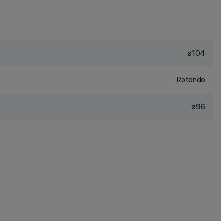
ø104
Rotondo
ø96