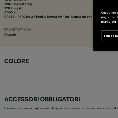
1207 lm (sistema)
120.7 lm/W
4000 K
Cliccando s
CRI
92
- Rf (Colour Fidelity Index) 90 - Rg (Gamut Index) 98
migliorare l
marketing.
PROGETTATO DA
iGuzzini
Imposta
COLORE
ACCESSORI OBBLIGATORI
È necessario ordinare uno degli accessori obbligatori per installare e utilizzare correttamente il prodot