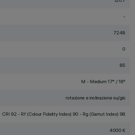
120.7
-
7248
0
85
M - Medium 17° / 18°
rotazione e inclinazione su/giù
CRI
92
- Rf (Colour Fidelity Index) 90 - Rg (Gamut Index) 98
4000 K