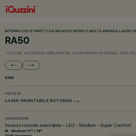
INTERNI
/
LUCI E FARETTI DA INCASSO MONO E MULTILAMPADA
/
LASER
/
O
RA50
COLORE
ACCESSORI OBBLIGATORI
COMPONENTI OPZIONALI
DATI TEC
RA50
PARTE DI
LASER ORIENTABILE ROTONDO
DESCRIZIONE
Incasso rotondo orientabile - LED - Medium - Super Comfort
M - Medium 17° / 18°
10 W (sistema)