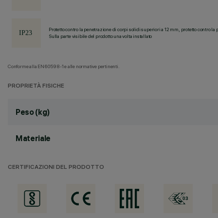
Protetto contro la penetrazione di corpi solidi superiori a 12 mm, protetto contro la 
Sulla parte visibile del prodotto una volta installato
Conforme alla EN60598-1 e alle normative pertinenti.
PROPRIETÀ FISICHE
Peso (kg)
Materiale
CERTIFICAZIONI DEL PRODOTTO