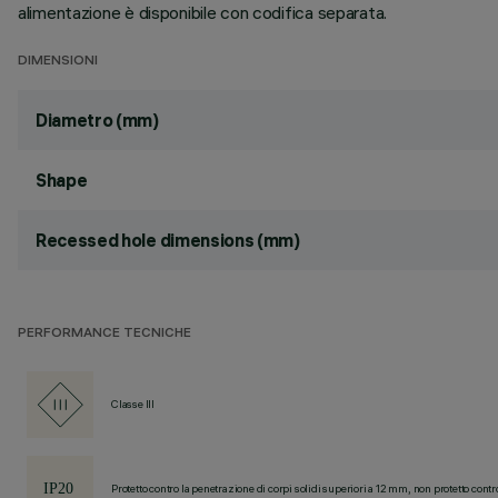
alimentazione è disponibile con codifica separata.
DIMENSIONI
Diametro (mm)
Shape
Recessed hole dimensions (mm)
PERFORMANCE TECNICHE
Classe III
Protetto contro la penetrazione di corpi solidi superiori a 12 mm, non protetto contr