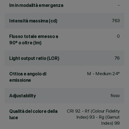
-
lm in modalità emergenza
763
Intensità massima (cd)
0
Flusso totale emesso a
90° o oltre (lm)
76
Light output ratio (LOR)
M - Medium 24°
Ottica e angolo di
emissione
fisso
Adjustability
CRI
92
- Rf (Colour Fidelity
Qualità del colore della
Index) 93 - Rg (Gamut
luce
Index) 99