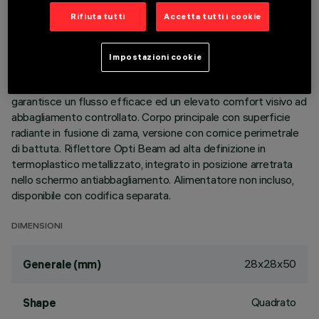
Rifiuta tutti
Accetta tutti i cookie
DESCRIZIONE
Apparecchio miniaturizzato quadrato ad incasso per singolo
Impostazioni cookie
LED - ottica fissa. Nonostante le dimensioni extra-compatte
del prodotto, la tecnologia brevettata del sistema ottico
garantisce un flusso efficace ed un elevato comfort visivo ad
abbagliamento controllato. Corpo principale con superficie
radiante in fusione di zama, versione con cornice perimetrale
di battuta. Riflettore Opti Beam ad alta definizione in
termoplastico metallizzato, integrato in posizione arretrata
nello schermo antiabbagliamento. Alimentatore non incluso,
disponibile con codifica separata.
DIMENSIONI
28x28x50
Generale (mm)
Quadrato
Shape