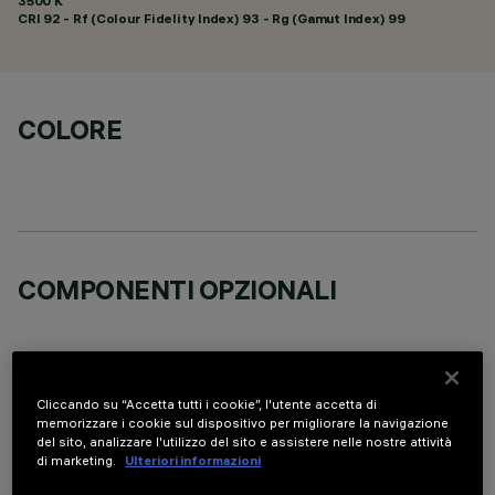
3500 K
CRI
92
- Rf (Colour Fidelity Index) 93 - Rg (Gamut Index) 99
COLORE
COMPONENTI OPZIONALI
Cliccando su “Accetta tutti i cookie”, l'utente accetta di
memorizzare i cookie sul dispositivo per migliorare la navigazione
DATI TECNICI
del sito, analizzare l'utilizzo del sito e assistere nelle nostre attività
di marketing.
Ulteriori informazioni
ULTIMO AGGIORNAMENTO: 05/08/2026