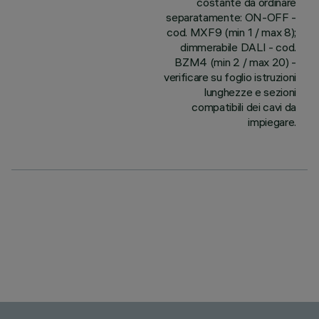
costante da ordinare
separatamente: ON-OFF -
cod. MXF9 (min 1 / max 8);
dimmerabile DALI - cod.
BZM4 (min 2 / max 20) -
verificare su foglio istruzioni
lunghezze e sezioni
compatibili dei cavi da
impiegare.