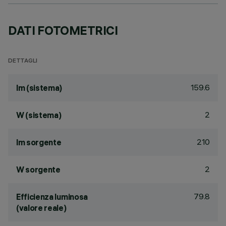
DATI FOTOMETRICI
DETTAGLI
159.6
lm (sistema)
2
W (sistema)
210
lm sorgente
2
W sorgente
79.8
Efficienza luminosa
(valore reale)