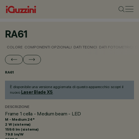
RA61
COLORE
COMPONENTI OPZIONALI
DATI TECNICI
DATI FOTOMETRICI
D
RA61
È disponibile una versione aggiornata di questo apparecchio: scopri il
Laser Blade XS
nuovo
.
DESCRIZIONE
Frame 1 cella - Medium beam - LED
M - Medium 24°
2 W (sistema)
159.6 lm (sistema)
79.8 lm/W