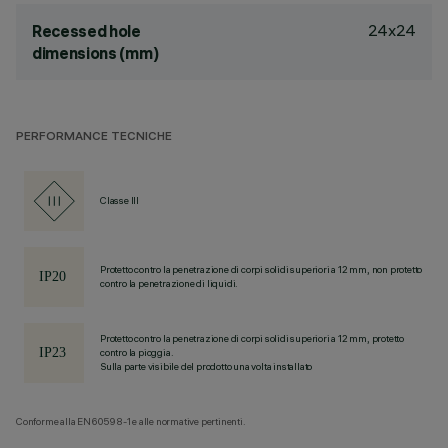
24x24
Recessed hole
dimensions (mm)
PERFORMANCE TECNICHE
Classe III
Protetto contro la penetrazione di corpi solidi superiori a 12 mm, non protetto
contro la penetrazione di liquidi.
Protetto contro la penetrazione di corpi solidi superiori a 12 mm, protetto
contro la pioggia.
Sulla parte visibile del prodotto una volta installato
Conforme alla EN60598-1 e alle normative pertinenti.