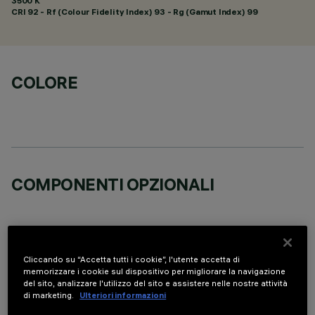
3500 K
CRI
92
- Rf (Colour Fidelity Index) 93 - Rg (Gamut Index) 99
COLORE
COMPONENTI OPZIONALI
Cliccando su “Accetta tutti i cookie”, l'utente accetta di
memorizzare i cookie sul dispositivo per migliorare la navigazione
DATI TECNICI
del sito, analizzare l'utilizzo del sito e assistere nelle nostre attività
di marketing.
Ulteriori informazioni
ULTIMO AGGIORNAMENTO: 05/08/2026