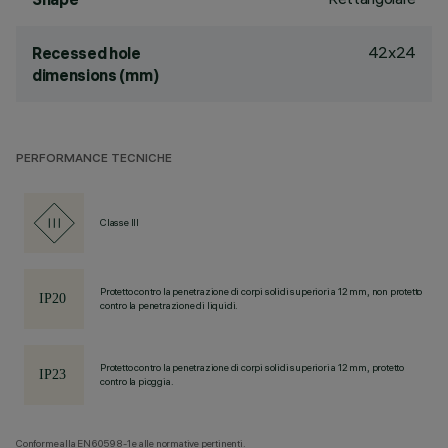
42x24
Recessed hole
dimensions (mm)
PERFORMANCE TECNICHE
Classe III
Protetto contro la penetrazione di corpi solidi superiori a 12 mm, non protetto
contro la penetrazione di liquidi.
Protetto contro la penetrazione di corpi solidi superiori a 12 mm, protetto
contro la pioggia.
Conforme alla EN60598-1 e alle normative pertinenti.