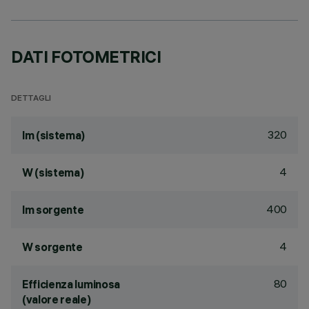
DATI FOTOMETRICI
DETTAGLI
320
lm (sistema)
4
W (sistema)
400
lm sorgente
4
W sorgente
80
Efficienza luminosa
(valore reale)