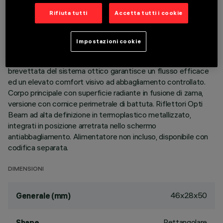
Rifiuta tutti
Accetta tutti i cookie
DESCRIZIONE
Apparecchio miniaturizzato lineare ad incasso a 2 elementi
Impostazioni cookie
ottici per sorgenti LED - ottiche fisse. Nonostante le
dimensioni extra-compatte del prodotto, la tecnologia
brevettata del sistema ottico garantisce un flusso efficace
ed un elevato comfort visivo ad abbagliamento controllato.
Corpo principale con superficie radiante in fusione di zama,
versione con cornice perimetrale di battuta. Riflettori Opti
Beam ad alta definizione in termoplastico metallizzato,
integrati in posizione arretrata nello schermo
antiabbagliamento. Alimentatore non incluso, disponibile con
codifica separata.
DIMENSIONI
46x28x50
Generale (mm)
Rettangolare
Shape