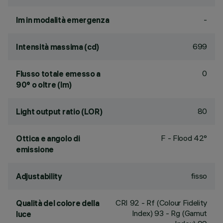
-
lm in modalità emergenza
699
Intensità massima (cd)
0
Flusso totale emesso a
90° o oltre (lm)
80
Light output ratio (LOR)
F - Flood 42°
Ottica e angolo di
emissione
fisso
Adjustability
CRI
92
- Rf (Colour Fidelity
Qualità del colore della
Index) 93 - Rg (Gamut
luce