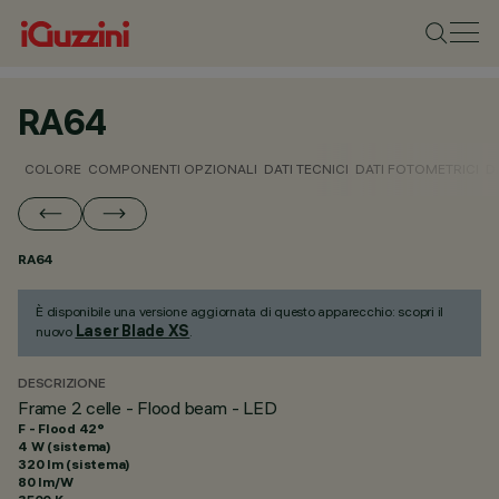
RA64
COLORE
COMPONENTI OPZIONALI
DATI TECNICI
DATI FOTOMETRICI
D
RA64
È disponibile una versione aggiornata di questo apparecchio: scopri il
Laser Blade XS
nuovo
.
DESCRIZIONE
Frame 2 celle - Flood beam - LED
F - Flood 42°
4 W (sistema)
320 lm (sistema)
80 lm/W