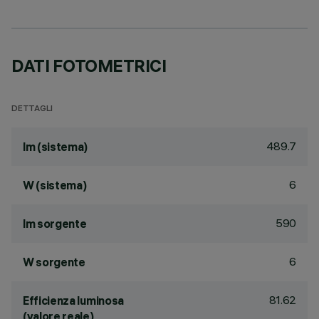
DATI FOTOMETRICI
DETTAGLI
489.7
lm (sistema)
6
W (sistema)
590
lm sorgente
6
W sorgente
81.62
Efficienza luminosa
(valore reale)