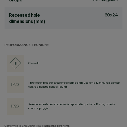
60x24
Recessed hole
dimensions (mm)
PERFORMANCE TECNICHE
Classe III
Protetto contro la penetrazione di corpi solidi superiori a 12 mm, non protetto
contro la penetrazione di liquidi.
Protetto contro la penetrazione di corpi solidi superiori a 12 mm, protetto
contro la pioggia.
Conforme alla EN60598-1 e alle normative pertinenti.