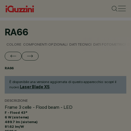
RA66
COLORE
COMPONENTI OPZIONALI
DATI TECNICI
DATI FOTOMETRICI
D
RA66
È disponibile una versione aggiornata di questo apparecchio: scopri il
Laser Blade XS
nuovo
.
DESCRIZIONE
Frame 3 celle - Flood beam - LED
F - Flood 43°
6 W (sistema)
489.7 lm (sistema)
81.62 lm/W