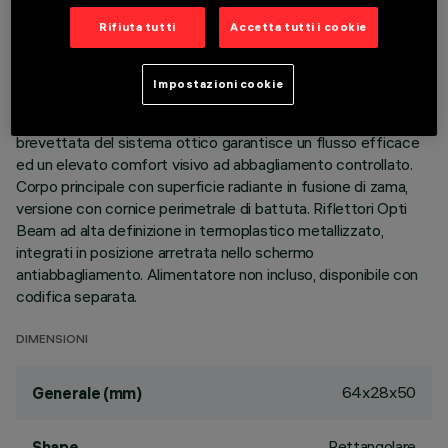
Rifiuta tutti
Accetta tutti i cookie
DESCRIZIONE
Apparecchio miniaturizzato lineare ad incasso a 3 elementi
Impostazioni cookie
ottici per sorgenti LED - ottiche fisse. Nonostante le
dimensioni extra-compatte del prodotto, la tecnologia
brevettata del sistema ottico garantisce un flusso efficace
ed un elevato comfort visivo ad abbagliamento controllato.
Corpo principale con superficie radiante in fusione di zama,
versione con cornice perimetrale di battuta. Riflettori Opti
Beam ad alta definizione in termoplastico metallizzato,
integrati in posizione arretrata nello schermo
antiabbagliamento. Alimentatore non incluso, disponibile con
codifica separata.
DIMENSIONI
64x28x50
Generale (mm)
Rettangolare
Shape