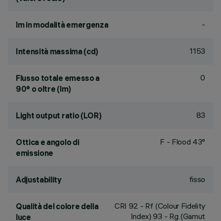
-
lm in modalità emergenza
1153
Intensità massima (cd)
0
Flusso totale emesso a
90° o oltre (lm)
83
Light output ratio (LOR)
F - Flood 43°
Ottica e angolo di
emissione
fisso
Adjustability
CRI
92
- Rf (Colour Fidelity
Qualità del colore della
Index) 93 - Rg (Gamut
luce