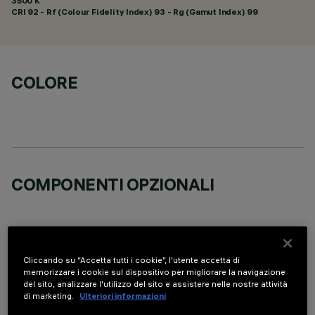
3500 K
CRI
92
- Rf (Colour Fidelity Index) 93 - Rg (Gamut Index) 99
COLORE
COMPONENTI OPZIONALI
Cliccando su “Accetta tutti i cookie”, l'utente accetta di
memorizzare i cookie sul dispositivo per migliorare la navigazione
DATI TECNICI
del sito, analizzare l'utilizzo del sito e assistere nelle nostre attività
di marketing.
Ulteriori informazioni
ULTIMO AGGIORNAMENTO: 05/08/2026