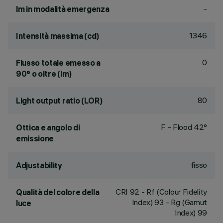
-
lm in modalità emergenza
1346
Intensità massima (cd)
0
Flusso totale emesso a
90° o oltre (lm)
80
Light output ratio (LOR)
F - Flood 42°
Ottica e angolo di
emissione
fisso
Adjustability
CRI
92
- Rf (Colour Fidelity
Qualità del colore della
Index) 93 - Rg (Gamut
luce
Index) 99