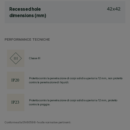
42x42
Recessed hole
dimensions (mm)
PERFORMANCE TECNICHE
Classe III
Protetto contro la penetrazione di corpi solidi superiori a 12 mm, non protetto
contro la penetrazione di liquidi.
Protetto contro la penetrazione di corpi solidi superiori a 12 mm, protetto
contro la pioggia.
Conforme alla EN60598-1 e alle normative pertinenti.