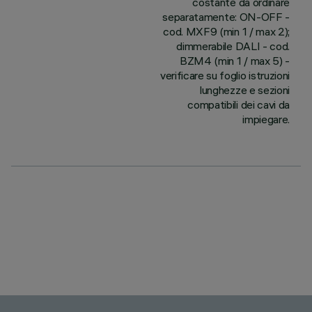
costante da ordinare
separatamente: ON-OFF -
cod. MXF9 (min 1 / max 2);
dimmerabile DALI - cod.
BZM4 (min 1 / max 5) -
verificare su foglio istruzioni
lunghezze e sezioni
compatibili dei cavi da
impiegare.