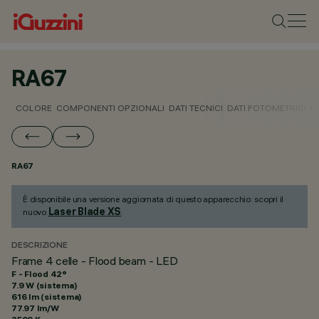
RA67
COLORE
COMPONENTI OPZIONALI
DATI TECNICI
DATI FOTOMETRICI
D
RA67
È disponibile una versione aggiornata di questo apparecchio: scopri il
Laser Blade XS
nuovo
.
DESCRIZIONE
Frame 4 celle - Flood beam - LED
F - Flood 42°
7.9 W (sistema)
616 lm (sistema)
77.97 lm/W