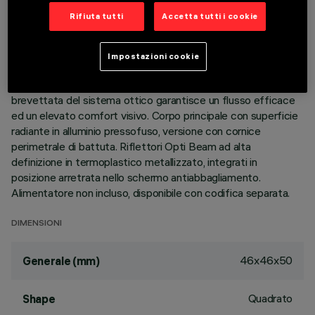
Rifiuta tutti
Accetta tutti i cookie
DESCRIZIONE
Apparecchio miniaturizzato quadrato ad incasso a 4 elementi
Impostazioni cookie
ottici per sorgenti LED - ottiche fisse. Nonostante le
dimensioni extra-compatte del prodotto, la tecnologia
brevettata del sistema ottico garantisce un flusso efficace
ed un elevato comfort visivo. Corpo principale con superficie
radiante in alluminio pressofuso, versione con cornice
perimetrale di battuta. Riflettori Opti Beam ad alta
definizione in termoplastico metallizzato, integrati in
posizione arretrata nello schermo antiabbagliamento.
Alimentatore non incluso, disponibile con codifica separata.
DIMENSIONI
46x46x50
Generale (mm)
Quadrato
Shape