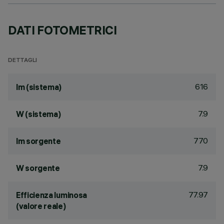
DATI FOTOMETRICI
DETTAGLI
616
lm (sistema)
7.9
W (sistema)
770
lm sorgente
7.9
W sorgente
77.97
Efficienza luminosa
(valore reale)