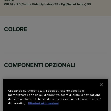
3500 K
CRI
92
- Rf (Colour Fidelity Index) 93 - Rg (Gamut Index) 99
COLORE
COMPONENTI OPZIONALI
Cliccando su “Accetta tutti i cookie”, l'utente accetta di
memorizzare i cookie sul dispositivo per migliorare la navigazione
DATI TECNICI
del sito, analizzare l'utilizzo del sito e assistere nelle nostre attività
di marketing.
Ulteriori informazioni
ULTIMO AGGIORNAMENTO: 05/08/2026