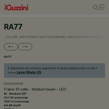
RA77
COLORE
DATI TECNICI
DATI FOTOMETRICI
DATI ELETTRICI
INSTALLAZI
RA77
È disponibile una versione aggiornata di questo apparecchio: scopri il
Laser Blade XS
nuovo
.
DESCRIZIONE
Frame 10 celle - Medium beam - LED
M - Medium 25°
23.1 W (sistema)
1501 lm (sistema)
64.98 lm/W