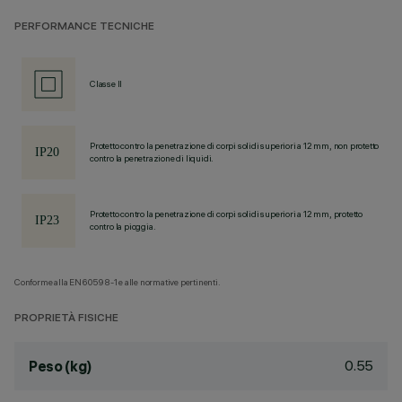
PERFORMANCE TECNICHE
Classe II
Protetto contro la penetrazione di corpi solidi superiori a 12 mm, non protetto
contro la penetrazione di liquidi.
Protetto contro la penetrazione di corpi solidi superiori a 12 mm, protetto
contro la pioggia.
Conforme alla EN60598-1 e alle normative pertinenti.
PROPRIETÀ FISICHE
0.55
Peso (kg)