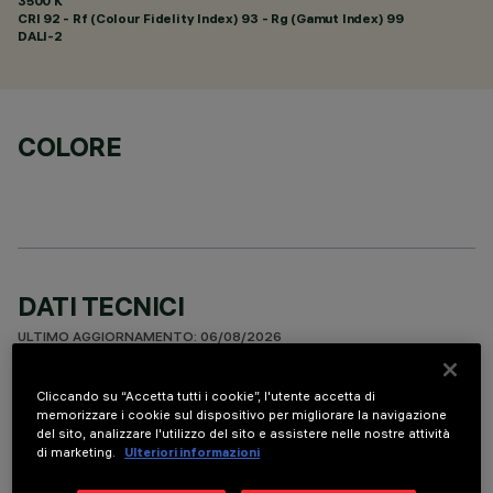
3500 K
CRI
92
- Rf (Colour Fidelity Index) 93 - Rg (Gamut Index) 99
DALI-2
COLORE
DATI TECNICI
ULTIMO AGGIORNAMENTO: 06/08/2026
DESCRIZIONE
Cliccando su “Accetta tutti i cookie”, l'utente accetta di
memorizzare i cookie sul dispositivo per migliorare la navigazione
Apparecchio miniaturizzato lineare ad incasso a 10 elementi
del sito, analizzare l'utilizzo del sito e assistere nelle nostre attività
di marketing.
Ulteriori informazioni
ottici per sorgenti LED - ottiche fisse. Nonostante le
dimensioni extra-compatte del prodotto, la tecnologia