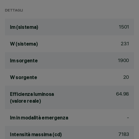
DETTAGLI
1501
lm (sistema)
23.1
W (sistema)
1900
lm sorgente
20
W sorgente
64.98
Efficienza luminosa
(valore reale)
-
lm in modalità emergenza
7183
Intensità massima (cd)