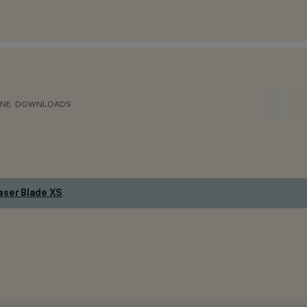
ONE
DOWNLOADS
aser Blade XS
.