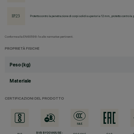
Protetto contro la penetrazione di corpi solidi superiori a 12 mm, protetto contro la 
Conforme alla EN60598-1 e alle normative pertinenti.
PROPRIETÀ FISICHE
Peso (kg)
Materiale
CERTIFICAZIONI DEL PRODOTTO
BVB BYGGVARUBE-