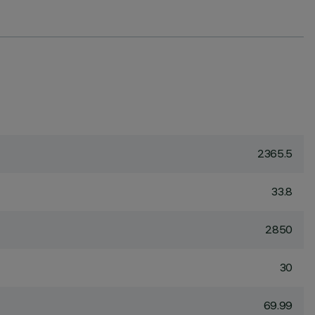
2365.5
33.8
2850
30
69.99