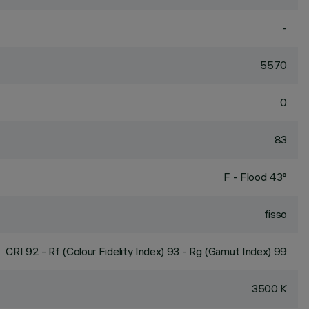
-
5570
0
83
F - Flood 43°
fisso
CRI
92
- Rf (Colour Fidelity Index) 93 - Rg (Gamut Index) 99
3500 K