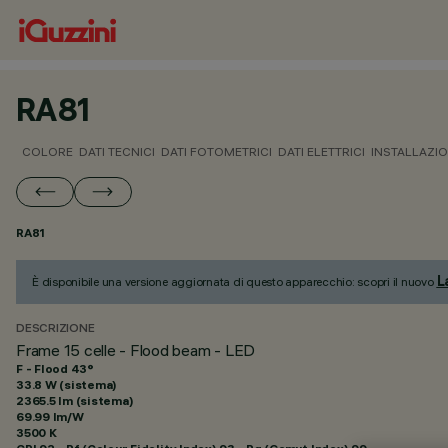
RA81
COLORE
DATI TECNICI
DATI FOTOMETRICI
DATI ELETTRICI
INSTALLAZI
RA81
L
È disponibile una versione aggiornata di questo apparecchio: scopri il nuovo
DESCRIZIONE
Frame 15 celle - Flood beam - LED
F - Flood 43°
33.8 W (sistema)
2365.5 lm (sistema)
69.99 lm/W
3500 K