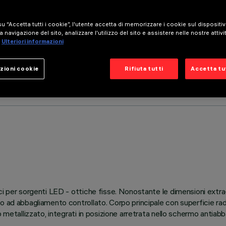
u “Accetta tutti i cookie”, l'utente accetta di memorizzare i cookie sul dispositi
a navigazione del sito, analizzare l'utilizzo del sito e assistere nelle nostre attivi
Ulteriori informazioni
zioni cookie
Rifiuta tutti
Accetta tut
ici per sorgenti LED - ottiche fisse. Nonostante le dimensioni ext
o ad abbagliamento controllato. Corpo principale con superficie radi
o metallizzato, integrati in posizione arretrata nello schermo antia