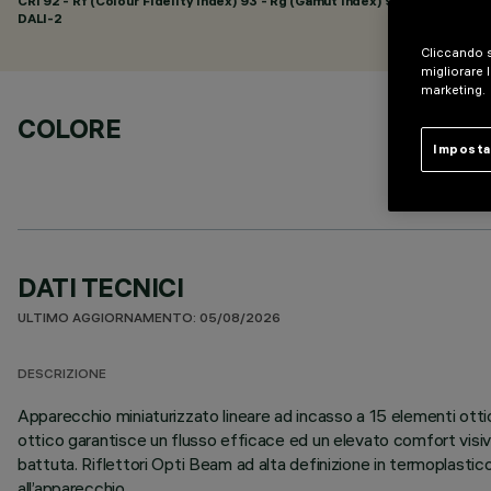
CRI
92
- Rf (Colour Fidelity Index) 93 - Rg (Gamut Index) 99
DALI-2
Cliccando s
migliorare l
marketing.
COLORE
Imposta
DATI TECNICI
ULTIMO AGGIORNAMENTO: 05/08/2026
DESCRIZIONE
Apparecchio miniaturizzato lineare ad incasso a 15 elementi ott
ottico garantisce un flusso efficace ed un elevato comfort visiv
battuta. Riflettori Opti Beam ad alta definizione in termoplastic
all’apparecchio.