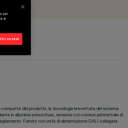
vo per
tà di
ti i cookie
ra-compatte del prodotto, la tecnologia brevettata del sistema
ante in alluminio pressofuso, versione con cornice perimetrale di
bbagliamento. Fornito con unità di alimentazione DALI collegata