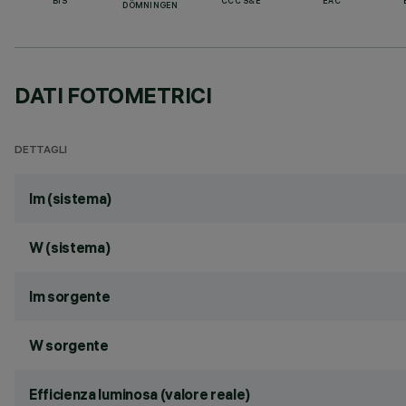
BIS
CCC S&E
EAC
DÖMNINGEN
DATI FOTOMETRICI
DETTAGLI
lm (sistema)
W (sistema)
lm sorgente
W sorgente
Efficienza luminosa (valore reale)