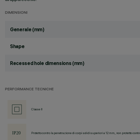
DIMENSIONI
Generale (mm)
Shape
Recessed hole dimensions (mm)
PERFORMANCE TECNICHE
Classe II
Protetto contro la penetrazione di corpi solidi superiori a 12 mm, non protetto contr