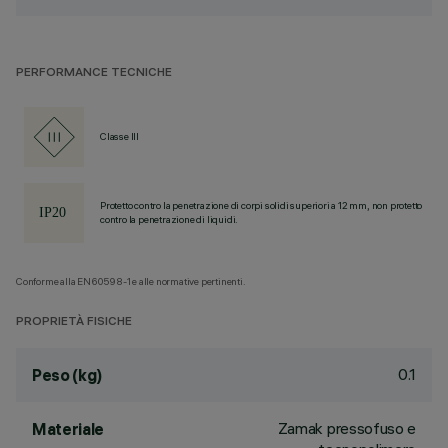
PERFORMANCE TECNICHE
Classe III
Protetto contro la penetrazione di corpi solidi superiori a 12 mm, non protetto
contro la penetrazione di liquidi.
Conforme alla EN60598-1 e alle normative pertinenti.
PROPRIETÀ FISICHE
0.1
Peso (kg)
Zamak pressofuso e
Materiale