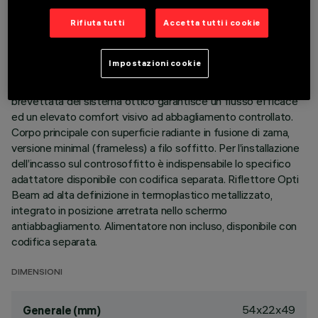
Rifiuta tutti
Accetta tutti i cookie
DESCRIZIONE
Apparecchio miniaturizzato lineare ad incasso a 3 elementi
Impostazioni cookie
ottici per sorgenti LED - ottica fissa. Nonostante le
dimensioni extra-compatte del prodotto, la tecnologia
brevettata del sistema ottico garantisce un flusso efficace
ed un elevato comfort visivo ad abbagliamento controllato.
Corpo principale con superficie radiante in fusione di zama,
versione minimal (frameless) a filo soffitto. Per l’installazione
dell’incasso sul controsoffitto è indispensabile lo specifico
adattatore disponibile con codifica separata. Riflettore Opti
Beam ad alta definizione in termoplastico metallizzato,
integrato in posizione arretrata nello schermo
antiabbagliamento. Alimentatore non incluso, disponibile con
codifica separata.
DIMENSIONI
54x22x49
Generale (mm)