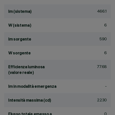
466.1
lm (sistema)
6
W (sistema)
590
lm sorgente
6
W sorgente
77.68
Efficienza luminosa
(valore reale)
-
lm in modalità emergenza
2230
Intensità massima (cd)
0
Flusso totale emesso a