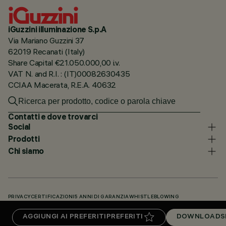
iGuzzini illuminazione S.p.A
Via Mariano Guzzini 37
62019 Recanati (Italy)
Share Capital €21.050.000,00 i.v.
VAT N. and R.I. : (IT)00082630435
CCIAA Macerata, R.E.A. 40632
Contatti e dove trovarci
Social
Prodotti
Chi siamo
PRIVACY
CERTIFICAZIONI
5 ANNI DI GARANZIA
WHISTLEBLOWING
COOKIE POLICY
DICHIARAZIONE DI ACCESSIBILITÀ
I NOSTRI CODICI
AGGIUNGI AI PREFERITI
PREFERITI
DOWNLOADS
KNOWLEDGE BASE (LOGIN NECESSARIO)
DOWNLOADS