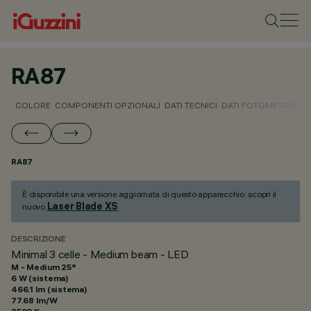
RA87
COLORE
COMPONENTI OPZIONALI
DATI TECNICI
DATI FOTOMETRICI
D
RA87
È disponibile una versione aggiornata di questo apparecchio: scopri il
Laser Blade XS
nuovo
.
DESCRIZIONE
Minimal 3 celle - Medium beam - LED
M - Medium 25°
6 W (sistema)
466.1 lm (sistema)
77.68 lm/W