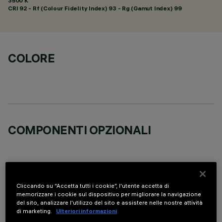
3500 K
CRI
92
- Rf (Colour Fidelity Index) 93 - Rg (Gamut Index) 99
COLORE
COMPONENTI OPZIONALI
Cliccando su “Accetta tutti i cookie”, l'utente accetta di
memorizzare i cookie sul dispositivo per migliorare la navigazione
DATI TECNICI
del sito, analizzare l'utilizzo del sito e assistere nelle nostre attività
di marketing.
Ulteriori informazioni
ULTIMO AGGIORNAMENTO: 05/08/2026