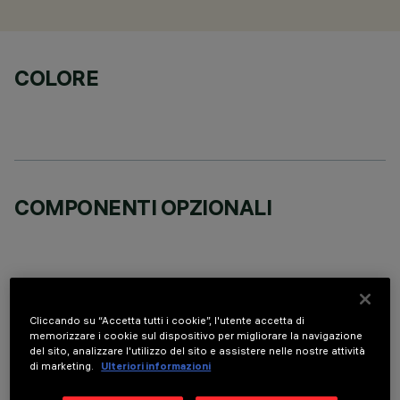
COLORE
COMPONENTI OPZIONALI
Cliccando su “Accetta tutti i cookie”, l'utente accetta di
DATI TECNICI
memorizzare i cookie sul dispositivo per migliorare la navigazione
del sito, analizzare l'utilizzo del sito e assistere nelle nostre attività
ULTIMO AGGIORNAMENTO: 05/08/2026
di marketing.
Ulteriori informazioni