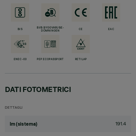
BVB BYGGVARUBE-
BIS
CE
EAC
DÖMNINGEN
ENEC-03
PEP ECOPASSPORT
RETILAP
DATI FOTOMETRICI
DETTAGLI
191.4
lm (sistema)