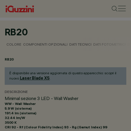
RB20
COLORE
COMPONENTI OPZIONALI
DATI TECNICI
DATI FOTOMETRICI
D
RB20
È disponibile una versione aggiornata di questo apparecchio: scopri il
Laser Blade XS
nuovo
.
DESCRIZIONE
Minimal sezione 3 LED - Wall Washer
WW - Wall Washer
5.9 W (sistema)
191.4 lm (sistema)
32.44 lm/W
3500 K
CRI
92
- Rf (Colour Fidelity Index) 93 - Rg (Gamut Index) 99