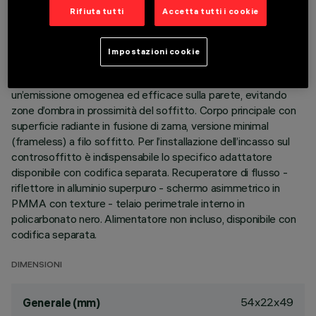
DESCRIZIONE
Rifiuta tutti
Accetta tutti i cookie
Apparecchio miniaturizzato lineare ad incasso per sorgenti
LED, specializzato per illuminazione verticale delle pareti.
Impostazioni cookie
Nonostante le dimensioni extra-compatte del prodotto, la
tecnologia brevettata del sistema ottico garantisce
un’emissione omogenea ed efficace sulla parete, evitando
zone d’ombra in prossimità del soffitto. Corpo principale con
superficie radiante in fusione di zama, versione minimal
(frameless) a filo soffitto. Per l’installazione dell’incasso sul
controsoffitto è indispensabile lo specifico adattatore
disponibile con codifica separata. Recuperatore di flusso -
riflettore in alluminio superpuro - schermo asimmetrico in
PMMA con texture - telaio perimetrale interno in
policarbonato nero. Alimentatore non incluso, disponibile con
codifica separata.
DIMENSIONI
54x22x49
Generale (mm)