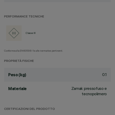
PERFORMANCE TECNICHE
Classe III
Conforme alla EN60598-1 e alle normative pertinenti.
PROPRIETÀ FISICHE
0.1
Peso (kg)
Zamak pressofuso e
Materiale
tecnopolimero
CERTIFICAZIONI DEL PRODOTTO