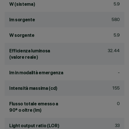
5.9
W (sistema)
580
lm sorgente
5.9
W sorgente
32.44
Efficienza luminosa
(valore reale)
-
lm in modalità emergenza
155
Intensità massima (cd)
0
Flusso totale emesso a
90° o oltre (lm)
33
Light output ratio (LOR)