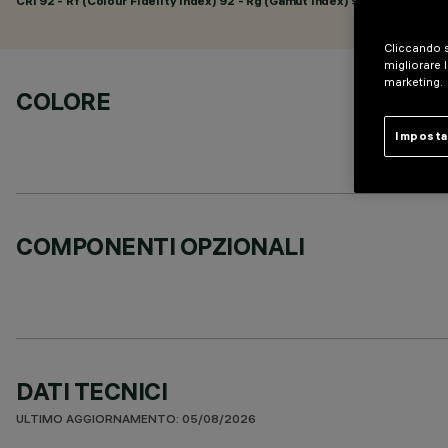
CRI
92
- Rf (Colour Fidelity Index) 92 - Rg (Gamut Index) 99
Cliccando s
migliorare l
marketing.
COLORE
Imposta
COMPONENTI OPZIONALI
DATI TECNICI
ULTIMO AGGIORNAMENTO: 05/08/2026