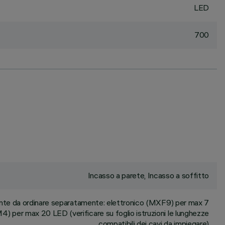
LED
700
Incasso a parete, Incasso a soffitto
ante da ordinare separatamente: elettronico (MXF9) per max 7
 per max 20 LED (verificare su foglio istruzioni le lunghezze
compatibili dei cavi da impiegare)