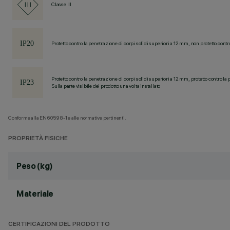
Classe III
Protetto contro la penetrazione di corpi solidi superiori a 12 mm, non protetto contr
Protetto contro la penetrazione di corpi solidi superiori a 12 mm, protetto contro la 
Sulla parte visibile del prodotto una volta installato
Conforme alla EN60598-1 e alle normative pertinenti.
PROPRIETÀ FISICHE
Peso (kg)
Materiale
CERTIFICAZIONI DEL PRODOTTO