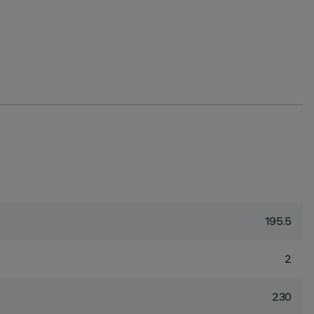
195.5
2
230