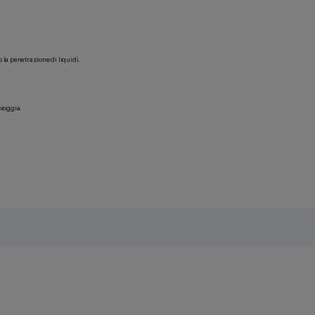
o la penetrazione di liquidi.
pioggia.