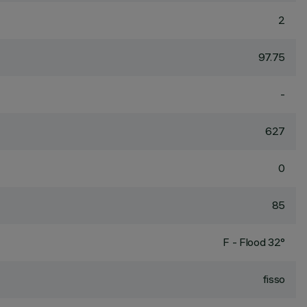
2
97.75
-
627
0
85
F - Flood 32°
fisso