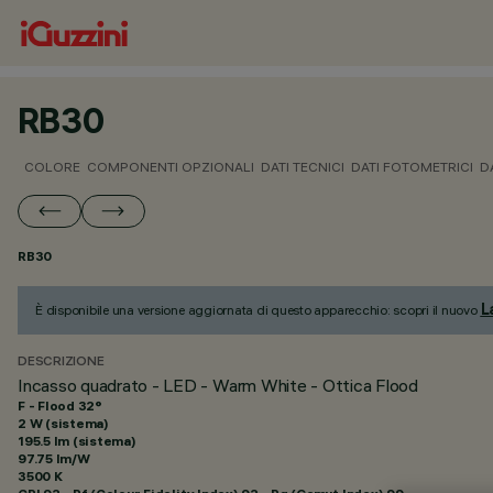
RB30
COLORE
COMPONENTI OPZIONALI
DATI TECNICI
DATI FOTOMETRICI
D
RB30
L
È disponibile una versione aggiornata di questo apparecchio: scopri il nuovo
DESCRIZIONE
Incasso quadrato - LED - Warm White - Ottica Flood
F - Flood 32°
2 W (sistema)
195.5 lm (sistema)
97.75 lm/W
3500 K