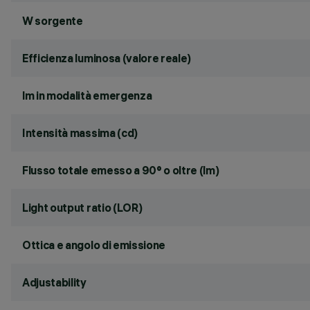
W sorgente
Efficienza luminosa (valore reale)
lm in modalità emergenza
Intensità massima (cd)
Flusso totale emesso a 90° o oltre (lm)
Light output ratio (LOR)
Ottica e angolo di emissione
Adjustability