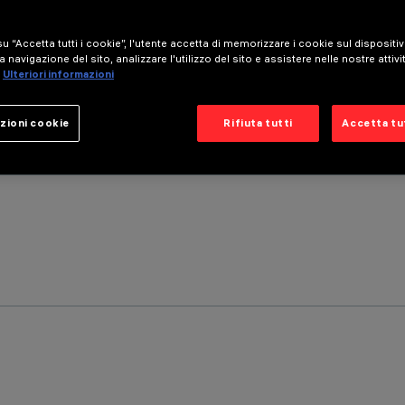
u “Accetta tutti i cookie”, l'utente accetta di memorizzare i cookie sul dispositi
a navigazione del sito, analizzare l'utilizzo del sito e assistere nelle nostre attivi
Ulteriori informazioni
zioni cookie
Rifiuta tutti
Accetta tut