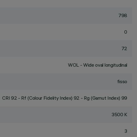
798
0
72
WOL - Wide oval longitudinal
fisso
CRI
92
- Rf (Colour Fidelity Index) 92 - Rg (Gamut Index) 99
3500 K
3