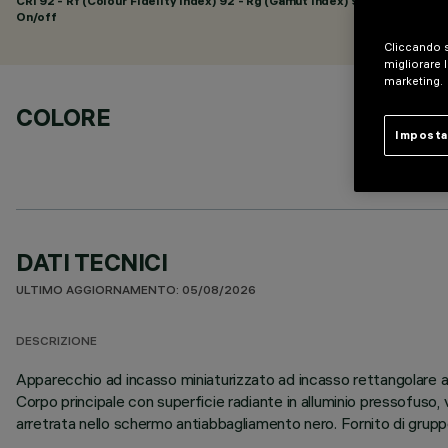
CRI
92
- Rf (Colour Fidelity Index) 92 - Rg (Gamut Index) 99
On/off
Cliccando s
migliorare l
marketing.
COLORE
Imposta
DATI TECNICI
ULTIMO AGGIORNAMENTO: 05/08/2026
DESCRIZIONE
Apparecchio ad incasso miniaturizzato ad incasso rettangolare a
Corpo principale con superficie radiante in alluminio pressofuso, 
arretrata nello schermo antiabbagliamento nero. Fornito di gruppo