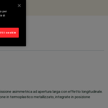
vo per
tà di
ti i cookie
ssione asimmetrica ad apertura larga con effetto longitudinale.
ione in termoplastico metallizzato, integrate in posizione