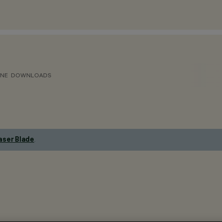
ONE
DOWNLOADS
aser Blade
.