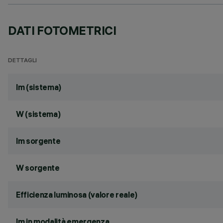
DATI FOTOMETRICI
DETTAGLI
lm (sistema)
W (sistema)
lm sorgente
W sorgente
Efficienza luminosa (valore reale)
lm in modalità emergenza