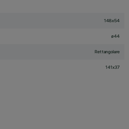
148x54
ø44
Rettangolare
141x37