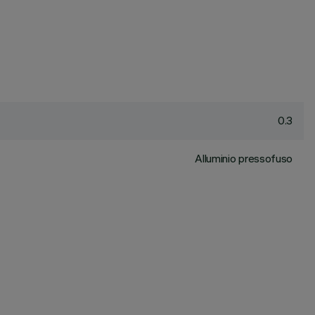
0.3
Alluminio pressofuso