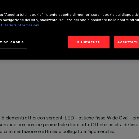
u “Accetta tutti i cookie”, l'utente accetta di memorizzare i cookie sul dispositi
a navigazione del sito, analizzare l'utilizzo del sito e assistere nelle nostre attivi
Ulteriori informazioni
zioni cookie
Rifiuta tutti
Accetta tut
 5 elementi ottici con sorgenti LED - ottiche fisse Wide Oval - emi
versione con cornice perimetrale di battuta. Ottiche ad alta definiz
 di alimentazione elettronico collegato all'apparecchio.