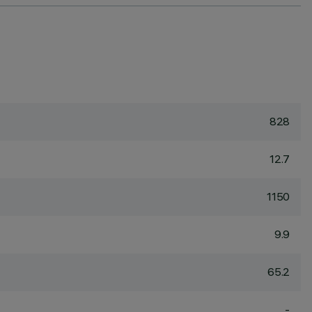
828
12.7
1150
9.9
65.2
-