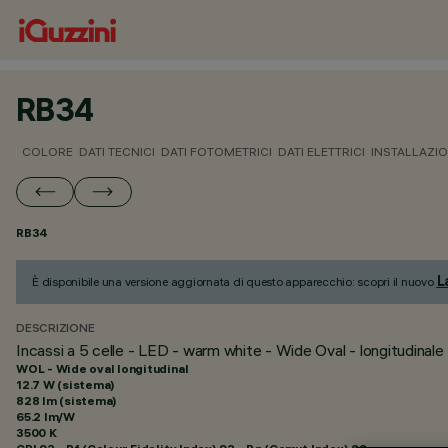
RB34
COLORE
DATI TECNICI
DATI FOTOMETRICI
DATI ELETTRICI
INSTALLAZI
RB34
L
È disponibile una versione aggiornata di questo apparecchio: scopri il nuovo
DESCRIZIONE
Incassi a 5 celle - LED - warm white - Wide Oval - longitudinale
WOL - Wide oval longitudinal
12.7 W (sistema)
828 lm (sistema)
65.2 lm/W
3500 K