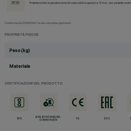
Protetto contro la penetrazione di corpi solidi superiori a 12 mm, non protetto contr
Conforme alla EN60598-1 e alle normative pertinenti.
PROPRIETÀ FISICHE
Peso (kg)
Materiale
CERTIFICAZIONI DEL PRODOTTO
BVB BYGGVARUBE-
BIS
CE
EAC
DÖMNINGEN