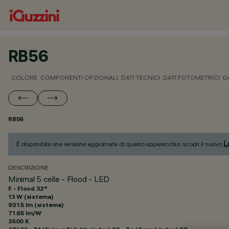
RB56
COLORE
COMPONENTI OPZIONALI
DATI TECNICI
DATI FOTOMETRICI
D
RB56
L
È disponibile una versione aggiornata di questo apparecchio: scopri il nuovo
DESCRIZIONE
Minimal 5 celle - Flood - LED
F - Flood 32°
13 W (sistema)
931.5 lm (sistema)
71.65 lm/W
3500 K