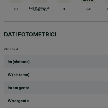
BVB BYGGVARUBE-
BIS
CE
EAC
DÖMNINGEN
DATI FOTOMETRICI
DETTAGLI
lm (sistema)
W (sistema)
lm sorgente
W sorgente