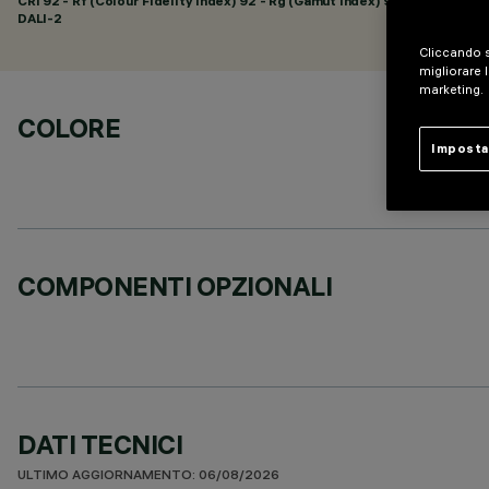
CRI
92
- Rf (Colour Fidelity Index) 92 - Rg (Gamut Index) 99
DALI-2
Cliccando s
migliorare l
marketing.
COLORE
Imposta
COMPONENTI OPZIONALI
DATI TECNICI
ULTIMO AGGIORNAMENTO: 06/08/2026