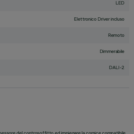
LED
Elettronico Driver incluso
Remoto
Dimmerabile
DALI-2
 spessore del controsoffitto ed impiegare la cornice compatibile