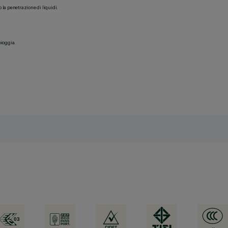
o la penetrazione di liquidi.
pioggia.