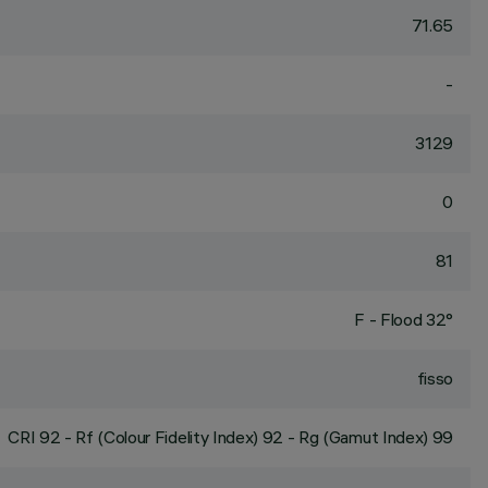
71.65
-
3129
0
81
F - Flood 32°
fisso
CRI
92
- Rf (Colour Fidelity Index) 92 - Rg (Gamut Index) 99