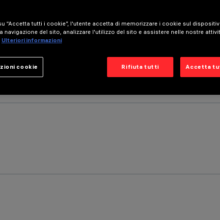
u “Accetta tutti i cookie”, l'utente accetta di memorizzare i cookie sul dispositi
a navigazione del sito, analizzare l'utilizzo del sito e assistere nelle nostre attivi
Ulteriori informazioni
zioni cookie
Rifiuta tutti
Accetta tut