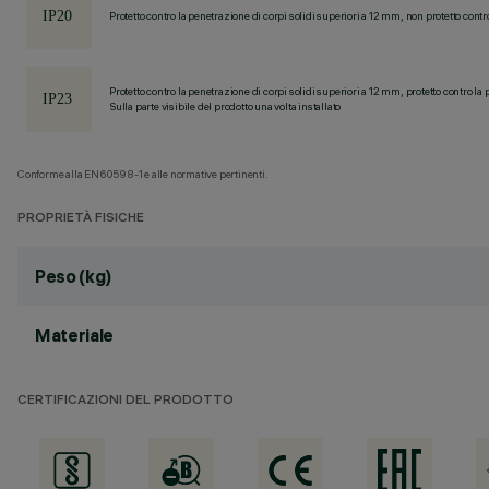
Protetto contro la penetrazione di corpi solidi superiori a 12 mm, non protetto contr
Protetto contro la penetrazione di corpi solidi superiori a 12 mm, protetto contro la 
Sulla parte visibile del prodotto una volta installato
Conforme alla EN60598-1 e alle normative pertinenti.
PROPRIETÀ FISICHE
Peso (kg)
Materiale
CERTIFICAZIONI DEL PRODOTTO