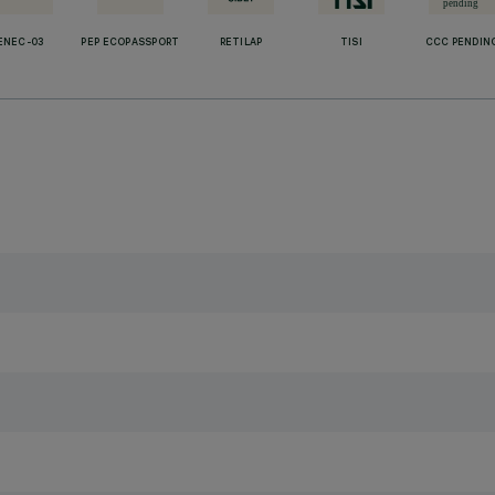
ENEC-03
PEP ECOPASSPORT
RETILAP
TISI
CCC PENDIN