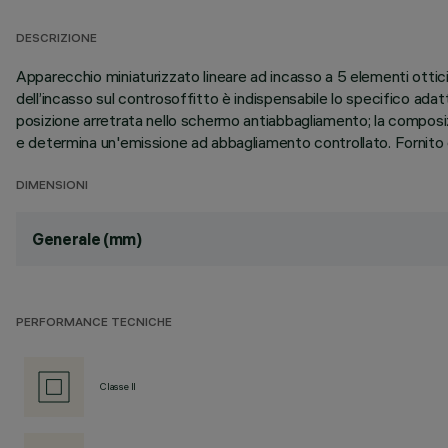
DESCRIZIONE
Apparecchio miniaturizzato lineare ad incasso a 5 elementi ottici 
dell’incasso sul controsoffitto è indispensabile lo specifico ada
posizione arretrata nello schermo antiabbagliamento; la composiz
e determina un'emissione ad abbagliamento controllato. Fornito 
DIMENSIONI
Generale (mm)
PERFORMANCE TECNICHE
Classe II