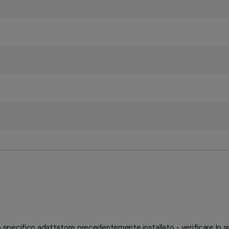
llo specifico adattatore precedentemente installato - verificare lo