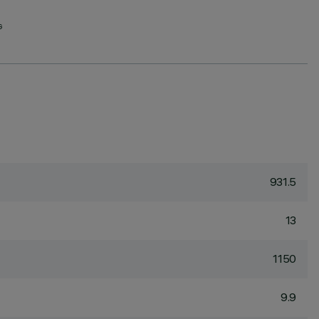
G
931.5
13
1150
9.9