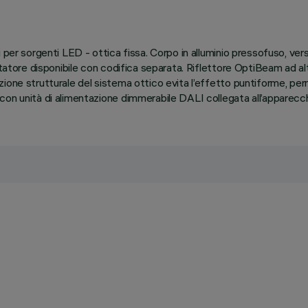
per sorgenti LED - ottica fissa. Corpo in alluminio pressofuso, versio
ttatore disponibile con codifica separata. Riflettore OptiBeam ad alt
ione strutturale del sistema ottico evita l’effetto puntiforme, perm
con unità di alimentazione dimmerabile DALI collegata all’apparecch