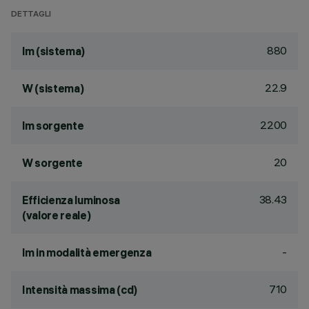
DETTAGLI
880
lm (sistema)
22.9
W (sistema)
2200
lm sorgente
20
W sorgente
38.43
Efficienza luminosa
(valore reale)
-
lm in modalità emergenza
710
Intensità massima (cd)