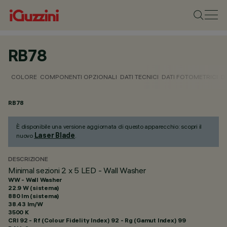
RB78
COLORE
COMPONENTI OPZIONALI
DATI TECNICI
DATI FOTOMETRICI
D
RB78
È disponibile una versione aggiornata di questo apparecchio: scopri il
Laser Blade
nuovo
.
DESCRIZIONE
Minimal sezioni 2 x 5 LED - Wall Washer
WW - Wall Washer
22.9 W (sistema)
880 lm (sistema)
38.43 lm/W
3500 K
CRI
92
- Rf (Colour Fidelity Index) 92 - Rg (Gamut Index) 99