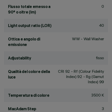
0
Flusso totale emesso a
90° o oltre (lm)
40
Light output ratio (LOR)
WW - Wall Washer
Ottica e angolo di
emissione
fisso
Adjustability
CRI
92
- Rf (Colour Fidelity
Qualità del colore della
Index) 92 - Rg (Gamut
luce
Index) 99
3500 K
Temperatura di colore
3
MacAdam Step