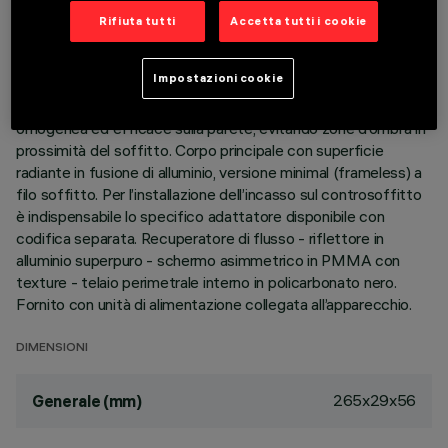
Rifiuta tutti
Accetta tutti i cookie
DESCRIZIONE
Apparecchio miniaturizzato lineare ad incasso per sorgenti
Impostazioni cookie
LED, specializzato per illuminazione verticale delle pareti. Il
sistema ottico brevettato garantisce un’emissione
omogenea ed efficace sulla parete, evitando zone d’ombra in
prossimità del soffitto. Corpo principale con superficie
radiante in fusione di alluminio, versione minimal (frameless) a
filo soffitto. Per l’installazione dell’incasso sul controsoffitto
è indispensabile lo specifico adattatore disponibile con
codifica separata. Recuperatore di flusso - riflettore in
alluminio superpuro - schermo asimmetrico in PMMA con
texture - telaio perimetrale interno in policarbonato nero.
Fornito con unità di alimentazione collegata all’apparecchio.
DIMENSIONI
265x29x56
Generale (mm)