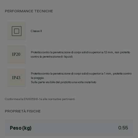
PERFORMANCE TECNICHE
Classe II
Protetto contro la penetrazione di corpi solidi superiori a 12 mm, non protetto
contro la penetrazione di liquidi.
Protetto contro la penetrazione di corpi solidi superiori a 1 mm, protetto contro
la pioggia.
Sulla parte visibile del prodotto una volta installato
Conforme alla EN60598-1 e alle normative pertinenti.
PROPRIETÀ FISICHE
0.55
Peso (kg)