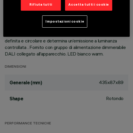
alluminio pressofuso, permette di indirizzare l’emissione con
Rifiuta tutti
Accetta tutti i cookie
possibilità di orientamento basculante +/- 30°. Ottiche ad
alta definizione in termoplastico metallizzato, integrate in
posizione arretrata nello schermo antiabbagliamento nero; la
Impostazioni cookie
composizione strutturale del sistema ottico evita l’effetto
puntiforme, permette di ottenere una distribuzione luminosa
definita e circolare e determina un’emissione a luminanza
controllata . Fornito con gruppo di alimentazione dimmerabile
DALI collegato all’apparecchio. LED bianco warm.
DIMENSIONI
435x87x89
Generale (mm)
Rotondo
Shape
PERFORMANCE TECNICHE