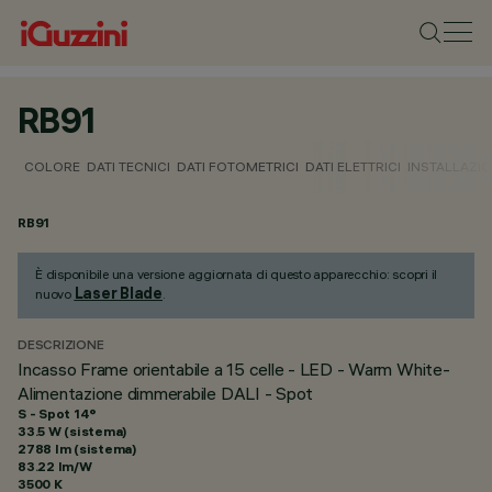
RB91
COLORE
DATI TECNICI
DATI FOTOMETRICI
DATI ELETTRICI
INSTALLAZI
RB91
È disponibile una versione aggiornata di questo apparecchio: scopri il
Laser Blade
nuovo
.
DESCRIZIONE
Incasso Frame orientabile a 15 celle - LED - Warm White-
Alimentazione dimmerabile DALI - Spot
S - Spot 14°
33.5 W (sistema)
2788 lm (sistema)
83.22 lm/W
3500 K