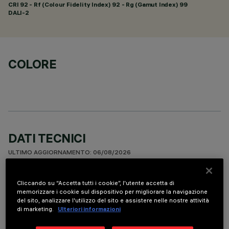
CRI
92
- Rf (Colour Fidelity Index) 92 - Rg (Gamut Index) 99
DALI-2
COLORE
DATI TECNICI
ULTIMO AGGIORNAMENTO: 06/08/2026
DESCRIZIONE
Cliccando su “Accetta tutti i cookie”, l'utente accetta di
memorizzare i cookie sul dispositivo per migliorare la navigazione
Apparecchio rettangolare ad incasso con sorgenti LED. Vano
del sito, analizzare l'utilizzo del sito e assistere nelle nostre attività
strutturale in lamiera di acciaio sagomata con faldina
di marketing.
Ulteriori informazioni
perimetrale di battuta. Il corpo lineare a 15 celle luminose, in