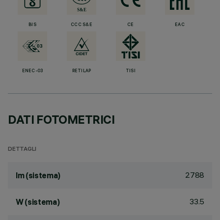
BIS
CCC S&E
CE
EAC
ENEC-03
RETILAP
TISI
DATI FOTOMETRICI
DETTAGLI
2788
lm (sistema)
33.5
W (sistema)