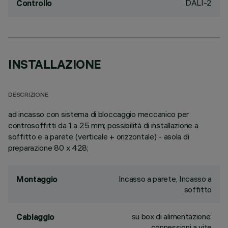
DALI-2
Controllo
INSTALLAZIONE
DESCRIZIONE
ad incasso con sistema di bloccaggio meccanico per
controsoffitti da 1 a 25 mm; possibilità di installazione a
soffitto e a parete (verticale + orizzontale) - asola di
preparazione 80 x 428;
Incasso a parete, Incasso a
Montaggio
soffitto
su box di alimentazione:
Cablaggio
connessioni a vite