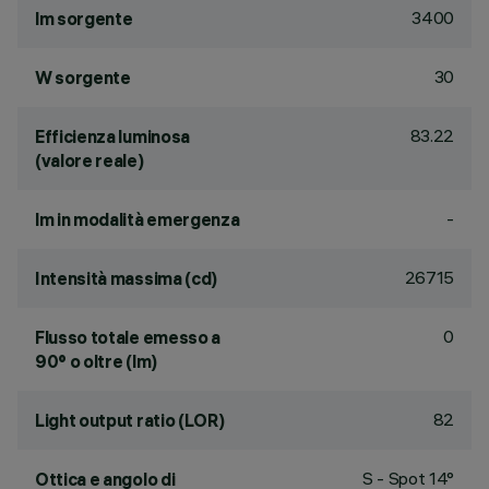
3400
lm sorgente
30
W sorgente
83.22
Efficienza luminosa
(valore reale)
-
lm in modalità emergenza
26715
Intensità massima (cd)
0
Flusso totale emesso a
90° o oltre (lm)
82
Light output ratio (LOR)
S - Spot 14°
Ottica e angolo di