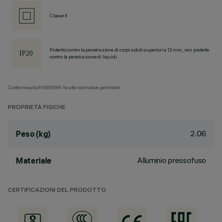
Classe II
Protetto contro la penetrazione di corpi solidi superiori a 12 mm, non protetto
contro la penetrazione di liquidi.
Conforme alla EN60598-1 e alle normative pertinenti.
PROPRIETÀ FISICHE
2.06
Peso (kg)
Alluminio pressofuso
Materiale
CERTIFICAZIONI DEL PRODOTTO