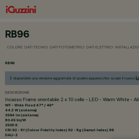
RB96
COLORE
DATI TECNICI
DATI FOTOMETRICI
DATI ELETTRICI
INSTALLAZI
RB96
L
È disponibile una versione aggiornata di questo apparecchio: scopri il nuovo
DESCRIZIONE
Incasso Frame orientabile 2 x 10 celle - LED - Warm White - 
WF - Wide Flood 47° / 46°
44.3 W (sistema)
3564 lm (sistema)
80.45 lm/W
3500 K
CRI
92
- Rf (Colour Fidelity Index) 92 - Rg (Gamut Index) 99
DALI-2