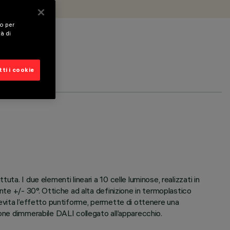
vo per
tà di
ti i cookie
a. I due elementi lineari a 10 celle luminose, realizzati in
nte +/- 30°. Ottiche ad alta definizione in termoplastico
 evita l’effetto puntiforme, permette di ottenere una
ione dimmerabile DALI collegato all’apparecchio.