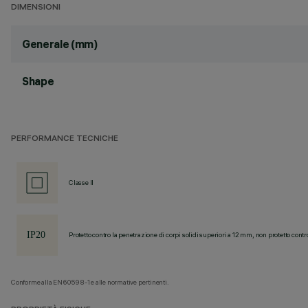
DIMENSIONI
Generale (mm)
Shape
PERFORMANCE TECNICHE
Classe II
Protetto contro la penetrazione di corpi solidi superiori a 12 mm, non protetto contr
Conforme alla EN60598-1 e alle normative pertinenti.