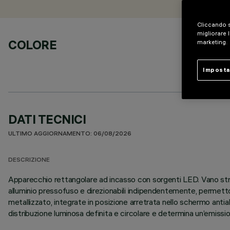
Cliccando s
migliorare l
COLORE
marketing.
Imposta
DATI TECNICI
ULTIMO AGGIORNAMENTO: 06/08/2026
DESCRIZIONE
Apparecchio rettangolare ad incasso con sorgenti LED. Vano struttu
alluminio pressofuso e direzionabili indipendentemente, permetton
metallizzato, integrate in posizione arretrata nello schermo ant
distribuzione luminosa definita e circolare e determina un’emiss