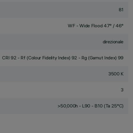
81
WF - Wide Flood 47° / 46°
direzionale
CRI
92
- Rf (Colour Fidelity Index) 92 - Rg (Gamut Index) 99
3500 K
3
>50,000h - L90 - B10 (Ta 25°C)