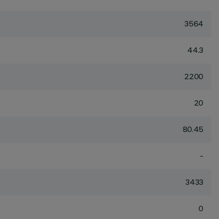
3564
44.3
2200
20
80.45
-
3433
0