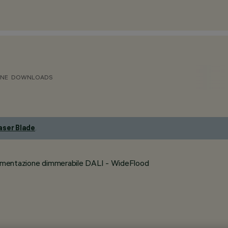
ONE
DOWNLOADS
aser Blade
.
Alimentazione dimmerabile DALI - WideFlood