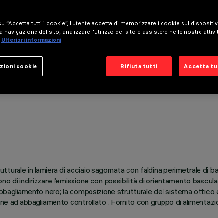
u “Accetta tutti i cookie”, l'utente accetta di memorizzare i cookie sul dispositi
a navigazione del sito, analizzare l'utilizzo del sito e assistere nelle nostre attivi
Ulteriori informazioni
zioni cookie
Rifiuta tutti
Accetta tut
rale in lamiera di acciaio sagomata con faldina perimetrale di battut
o di indirizzare l’emissione con possibilità di orientamento bascula
iabbagliamento nero; la composizione strutturale del sistema ottico
ione ad abbagliamento controllato . Fornito con gruppo di alimentaz