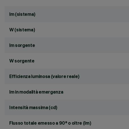
lm (sistema)
W (sistema)
lm sorgente
W sorgente
Efficienza luminosa (valore reale)
lm in modalità emergenza
Intensità massima (cd)
Flusso totale emesso a 90° o oltre (lm)