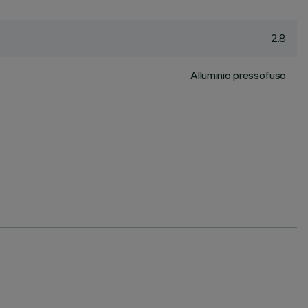
2.8
Alluminio pressofuso