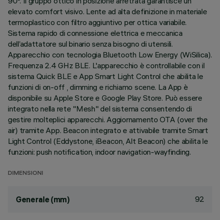
90°. Il gruppo ottico in posizione arretrata garantisce un
elevato comfort visivo. Lente ad alta definizione in materiale
termoplastico con filtro aggiuntivo per ottica variabile.
Sistema rapido di connessione elettrica e meccanica
dell’adattatore sul binario senza bisogno di utensili.
Apparecchio con tecnologia Bluetooth Low Energy (WiSilica).
Frequenza 2.4 GHz BLE. L'apparecchio è controllabile con il
sistema Quick BLE e App Smart Light Control che abilita le
funzioni di on-off , dimming e richiamo scene. La App è
disponibile su Apple Store e Google Play Store. Può essere
integrato nella rete "Mesh" del sistema consentendo di
gestire molteplici apparecchi. Aggiornamento OTA (over the
air) tramite App. Beacon integrato e attivabile tramite Smart
Light Control (Eddystone, iBeacon, Alt Beacon) che abilita le
funzioni: push notification, indoor navigation-wayfinding.
DIMENSIONI
92
Generale (mm)