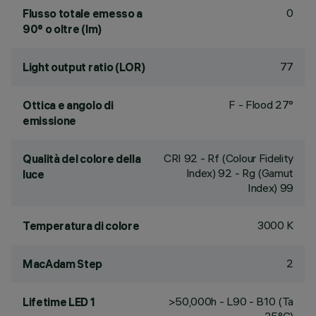
0
Flusso totale emesso a
90° o oltre (lm)
77
Light output ratio (LOR)
F - Flood 27°
Ottica e angolo di
emissione
CRI
92
- Rf (Colour Fidelity
Qualità del colore della
Index) 92 - Rg (Gamut
luce
Index) 99
3000 K
Temperatura di colore
2
MacAdam Step
>50,000h - L90 - B10 (Ta
Lifetime LED 1