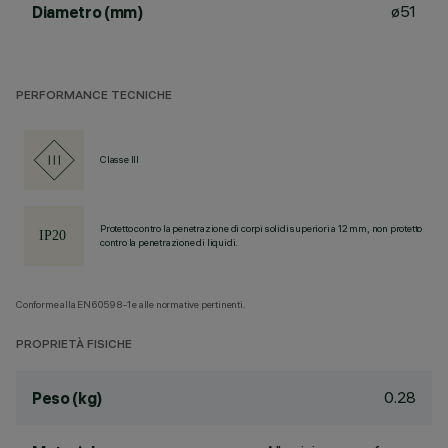
ø51
Diametro (mm)
PERFORMANCE TECNICHE
Classe III
Protetto contro la penetrazione di corpi solidi superiori a 12 mm, non protetto
contro la penetrazione di liquidi.
Conforme alla EN60598-1 e alle normative pertinenti.
PROPRIETÀ FISICHE
0.28
Peso (kg)