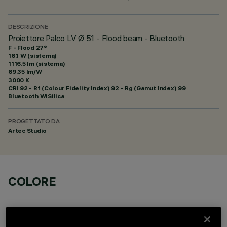
DESCRIZIONE
Proiettore Palco LV Ø 51 - Flood beam - Bluetooth
F - Flood 27°
16.1 W (sistema)
1116.5 lm (sistema)
69.35 lm/W
3000 K
CRI
92
- Rf (Colour Fidelity Index) 92 - Rg (Gamut Index) 99
Bluetooth WiSilica
PROGETTATO DA
Artec Studio
COLORE