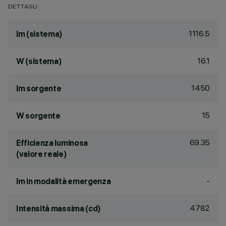
DETTAGLI
1116.5
lm (sistema)
16.1
W (sistema)
1450
lm sorgente
15
W sorgente
69.35
Efficienza luminosa
(valore reale)
-
lm in modalità emergenza
4782
Intensità massima (cd)