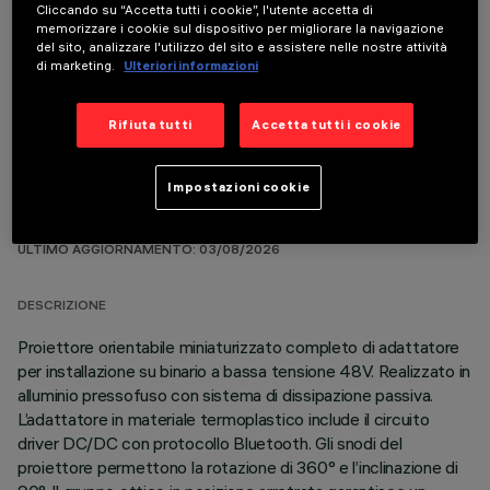
Cliccando su “Accetta tutti i cookie”, l'utente accetta di
memorizzare i cookie sul dispositivo per migliorare la navigazione
del sito, analizzare l'utilizzo del sito e assistere nelle nostre attività
COMPONENTI OPZIONALI
di marketing.
Ulteriori informazioni
Rifiuta tutti
Accetta tutti i cookie
Impostazioni cookie
DATI TECNICI
ULTIMO AGGIORNAMENTO: 03/08/2026
DESCRIZIONE
Proiettore orientabile miniaturizzato completo di adattatore
per installazione su binario a bassa tensione 48V. Realizzato in
alluminio pressofuso con sistema di dissipazione passiva.
L’adattatore in materiale termoplastico include il circuito
driver DC/DC con protocollo Bluetooth. Gli snodi del
proiettore permettono la rotazione di 360° e l’inclinazione di