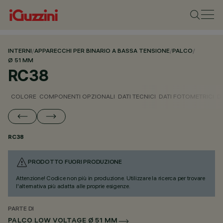
INTERNI
/
APPARECCHI PER BINARIO A BASSA TENSIONE
/
PALCO
/
Ø 51 MM
RC38
COLORE
COMPONENTI OPZIONALI
DATI TECNICI
DATI FOTOMETRICI
D
RC38
PRODOTTO FUORI PRODUZIONE
Attenzione! Codice non più in produzione. Utilizzare la ricerca per trovare
l'alternativa più adatta alle proprie esigenze.
PARTE DI
PALCO LOW VOLTAGE Ø 51 MM