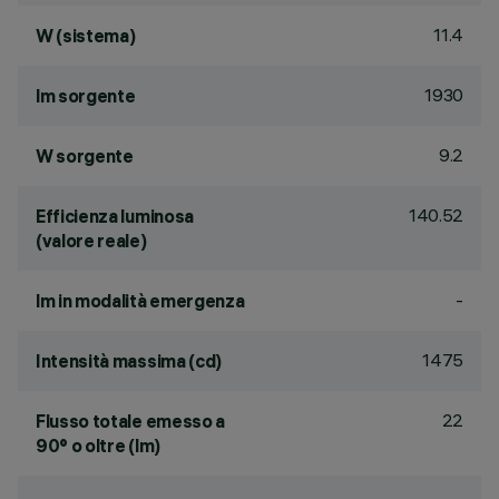
11.4
W (sistema)
1930
lm sorgente
9.2
W sorgente
140.52
Efficienza luminosa
(valore reale)
-
lm in modalità emergenza
1475
Intensità massima (cd)
22
Flusso totale emesso a
90° o oltre (lm)