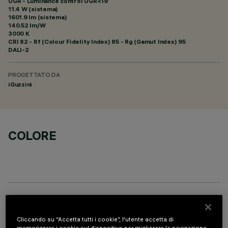
UGR - Luminance control UGR<19
11.4 W (sistema)
1601.9 lm (sistema)
140.52 lm/W
3000 K
CRI
82
- Rf (Colour Fidelity Index) 85 - Rg (Gamut Index) 95
DALI-2
PROGETTATO DA
iGuzzini
COLORE
DATI TECNICI
Cliccando su “Accetta tutti i cookie”, l'utente accetta di
ULTIMO AGGIORNAMENTO: 06/08/2026