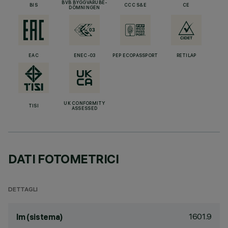
BVB BYGGVARUBE-
BIS
CCC S&E
CE
DÖMNINGEN
EAC
ENEC-03
PEP ECOPASSPORT
RETILAP
UK CONFORMITY
TISI
ASSESSED
DATI FOTOMETRICI
DETTAGLI
1601.9
lm (sistema)