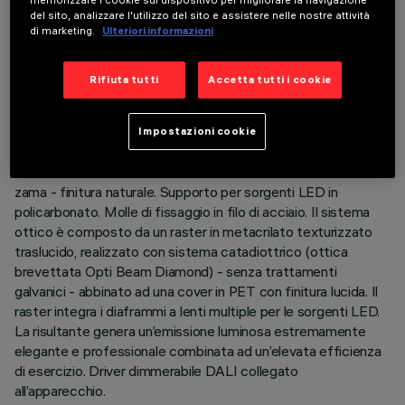
memorizzare i cookie sul dispositivo per migliorare la navigazione
del sito, analizzare l'utilizzo del sito e assistere nelle nostre attività
di marketing.
Ulteriori informazioni
DESCRIZIONE
Apparecchio ad incasso composto da dispositivo sorgente,
Rifiuta tutti
Accetta tutti i cookie
raster emittente a 6 celle e componentistica di
funzionamento. Versione per illuminazione a luminanza
controllata UGR < 19 - conforme alla norma per impiego in
Impostazioni cookie
ambienti con uso di videoterminali. Corpo principale in alluminio
estruso - finitura anodizzata - testate di chiusura in fusione di
zama - finitura naturale. Supporto per sorgenti LED in
policarbonato. Molle di fissaggio in filo di acciaio. Il sistema
ottico è composto da un raster in metacrilato texturizzato
traslucido, realizzato con sistema catadiottrico (ottica
brevettata Opti Beam Diamond) - senza trattamenti
galvanici - abbinato ad una cover in PET con finitura lucida. Il
raster integra i diaframmi a lenti multiple per le sorgenti LED.
La risultante genera un’emissione luminosa estremamente
elegante e professionale combinata ad un’elevata efficienza
di esercizio. Driver dimmerabile DALI collegato
all’apparecchio.