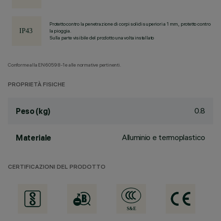
Protetto contro la penetrazione di corpi solidi superiori a 1 mm, protetto contro
la pioggia.
Sulla parte visibile del prodotto una volta installato
Conforme alla EN60598-1 e alle normative pertinenti.
PROPRIETÀ FISICHE
0.8
Peso (kg)
Alluminio e termoplastico
Materiale
CERTIFICAZIONI DEL PRODOTTO