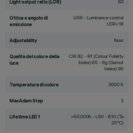
83
Light output ratio (LOR)
UGR - Luminance control
Ottica e angolo di
UGR<19
emissione
fisso
Adjustability
CRI
82
- Rf (Colour Fidelity
Qualità del colore della
Index) 85 - Rg (Gamut
luce
Index) 95
3000 K
Temperatura di colore
3
MacAdam Step
>50,000h - L90 - B10 (Ta
Lifetime LED 1
25°C)