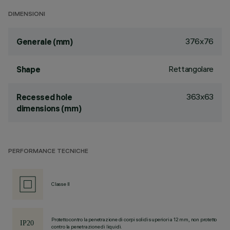
DIMENSIONI
376x76
Generale (mm)
Rettangolare
Shape
363x63
Recessed hole
dimensions (mm)
PERFORMANCE TECNICHE
Classe II
Protetto contro la penetrazione di corpi solidi superiori a 12 mm, non protetto
contro la penetrazione di liquidi.