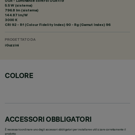
UGR - Luminance control UGR<19
5.5 W (sistema)
796.8 lm (sistema)
144.87 lm/W
3000 K
CRI
92
- Rf (Colour Fidelity Index) 90 - Rg (Gamut Index) 96
PROGETTATO DA
iGuzzini
COLORE
ACCESSORI OBBLIGATORI
È necessario ordinare uno degli accessori obbligatori per installare e utilizzare correttamente il
prodotto: