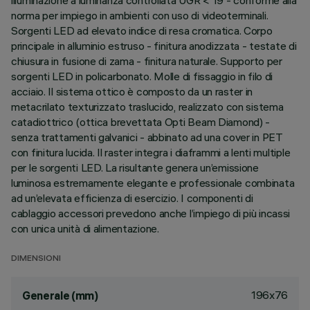
illuminazione a luminanza controllata UGR < 19 - conforme alla
norma per impiego in ambienti con uso di videoterminali.
Sorgenti LED ad elevato indice di resa cromatica. Corpo
principale in alluminio estruso - finitura anodizzata - testate di
chiusura in fusione di zama - finitura naturale. Supporto per
sorgenti LED in policarbonato. Molle di fissaggio in filo di
acciaio. Il sistema ottico è composto da un raster in
metacrilato texturizzato traslucido, realizzato con sistema
catadiottrico (ottica brevettata Opti Beam Diamond) -
senza trattamenti galvanici - abbinato ad una cover in PET
con finitura lucida. Il raster integra i diaframmi a lenti multiple
per le sorgenti LED. La risultante genera un’emissione
luminosa estremamente elegante e professionale combinata
ad un’elevata efficienza di esercizio. I componenti di
cablaggio accessori prevedono anche l’impiego di più incassi
con unica unità di alimentazione.
DIMENSIONI
196x76
Generale (mm)