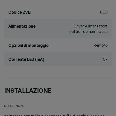
LED
Codice ZVEI
Driver Alimentatore
Alimentazione
elettronico non incluso
Remoto
Opzioni di montaggio
57
Corrente LED (mA)
INSTALLAZIONE
DESCRIZIONE
ad incasso con molle a contrasto in filo di acciaio; asola da