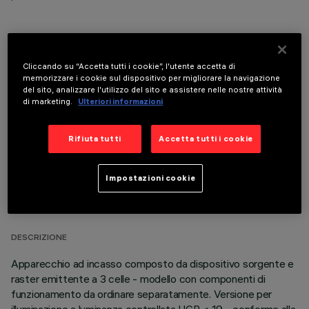
Cliccando su “Accetta tutti i cookie”, l'utente accetta di
COMPONENTI OPZIONALI
memorizzare i cookie sul dispositivo per migliorare la navigazione
del sito, analizzare l'utilizzo del sito e assistere nelle nostre attività
di marketing.
Ulteriori informazioni
Rifiuta tutti
Accetta tutti i cookie
DATI TECNICI
Impostazioni cookie
ULTIMO AGGIORNAMENTO: 05/08/2026
DESCRIZIONE
Apparecchio ad incasso composto da dispositivo sorgente e
raster emittente a 3 celle - modello con componenti di
funzionamento da ordinare separatamente. Versione per