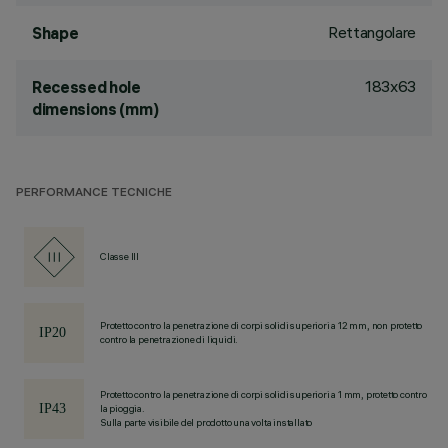
Rettangolare
Shape
183x63
Recessed hole
dimensions (mm)
PERFORMANCE TECNICHE
Classe III
Protetto contro la penetrazione di corpi solidi superiori a 12 mm, non protetto
contro la penetrazione di liquidi.
Protetto contro la penetrazione di corpi solidi superiori a 1 mm, protetto contro
la pioggia.
Sulla parte visibile del prodotto una volta installato