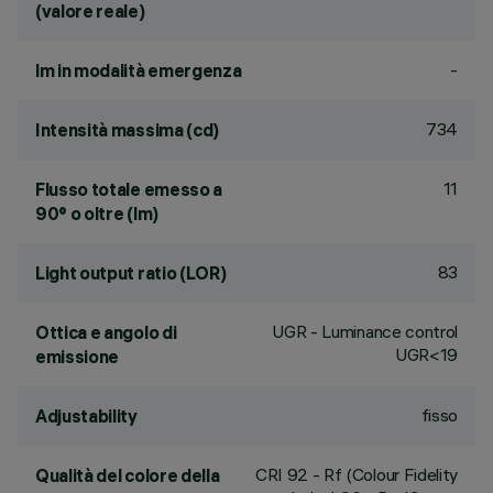
(valore reale)
-
lm in modalità emergenza
734
Intensità massima (cd)
11
Flusso totale emesso a
90° o oltre (lm)
83
Light output ratio (LOR)
UGR - Luminance control
Ottica e angolo di
UGR<19
emissione
fisso
Adjustability
CRI
92
- Rf (Colour Fidelity
Qualità del colore della