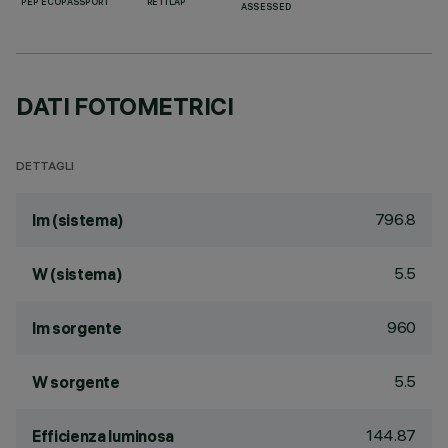
PEP ECOPASSPORT
RETILAP
ASSESSED
DATI FOTOMETRICI
DETTAGLI
796.8
lm (sistema)
5.5
W (sistema)
960
lm sorgente
5.5
W sorgente
144.87
Efficienza luminosa