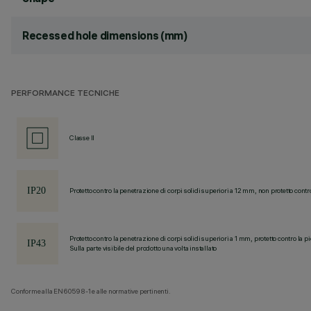
Recessed hole dimensions (mm)
PERFORMANCE TECNICHE
Classe II
Protetto contro la penetrazione di corpi solidi superiori a 12 mm, non protetto contr
Protetto contro la penetrazione di corpi solidi superiori a 1 mm, protetto contro la p
Sulla parte visibile del prodotto una volta installato
Conforme alla EN60598-1 e alle normative pertinenti.