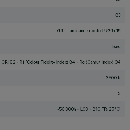
83
UGR - Luminance control UGR<19
fisso
CRI
82
- Rf (Colour Fidelity Index) 84 - Rg (Gamut Index) 94
3500 K
3
>50,000h - L90 - B10 (Ta 25°C)