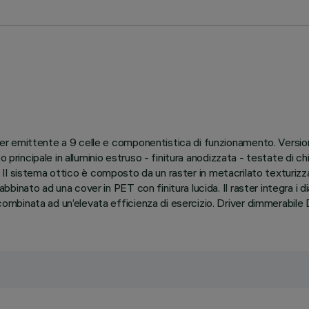
r emittente a 9 celle e componentistica di funzionamento. Version
 principale in alluminio estruso - finitura anodizzata - testate di ch
io. Il sistema ottico è composto da un raster in metacrilato texturiz
nato ad una cover in PET con finitura lucida. Il raster integra i di
binata ad un’elevata efficienza di esercizio. Driver dimmerabile D