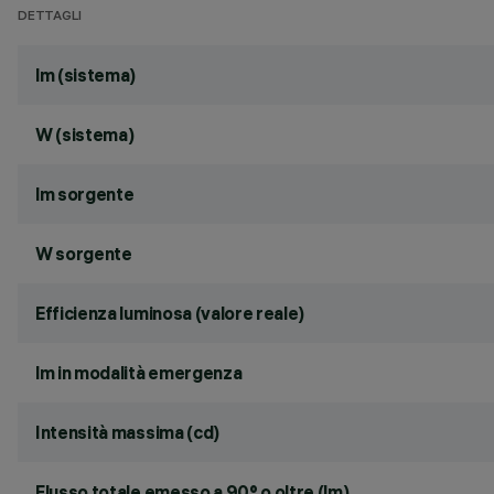
DETTAGLI
lm (sistema)
W (sistema)
lm sorgente
W sorgente
Efficienza luminosa (valore reale)
lm in modalità emergenza
Intensità massima (cd)
Flusso totale emesso a 90° o oltre (lm)