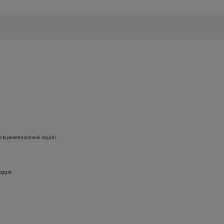
o la penetrazione di liquidi.
ioggia.