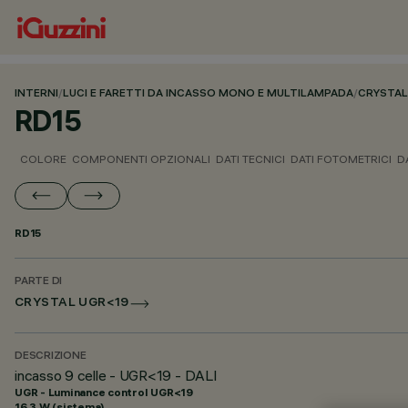
INTERNI
/
LUCI E FARETTI DA INCASSO MONO E MULTILAMPADA
/
CRYSTAL
RD15
COLORE
COMPONENTI OPZIONALI
DATI TECNICI
DATI FOTOMETRICI
D
RD15
PARTE DI
CRYSTAL UGR<19
DESCRIZIONE
incasso 9 celle - UGR<19 - DALI
UGR - Luminance control UGR<19
16.3 W (sistema)