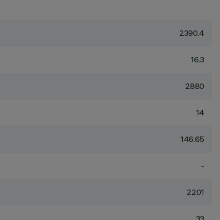
2390.4
16.3
2880
14
146.65
-
2201
33