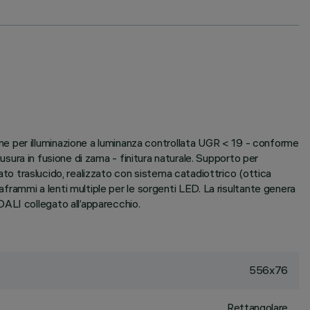
e per illuminazione a luminanza controllata UGR < 19 - conforme
iusura in fusione di zama - finitura naturale. Supporto per
zato traslucido, realizzato con sistema catadiottrico (ottica
aframmi a lenti multiple per le sorgenti LED. La risultante genera
ALI collegato all’apparecchio.
556x76
Rettangolare