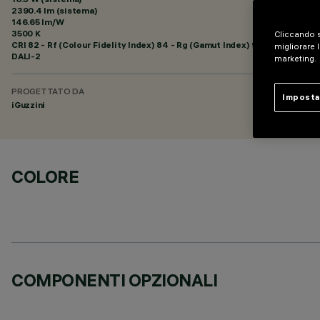
2390.4 lm (sistema)
146.65 lm/W
3500 K
Cliccando s
CRI
82
- Rf (Colour Fidelity Index) 84 - Rg (Gamut Index) 94
migliorare l
DALI-2
marketing.
PROGETTATO DA
Imposta
iGuzzini
COLORE
COMPONENTI OPZIONALI