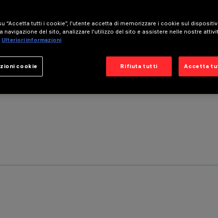
u “Accetta tutti i cookie”, l'utente accetta di memorizzare i cookie sul dispositi
a navigazione del sito, analizzare l'utilizzo del sito e assistere nelle nostre attivi
Ulteriori informazioni
zioni cookie
Rifiuta tutti
Accetta tut