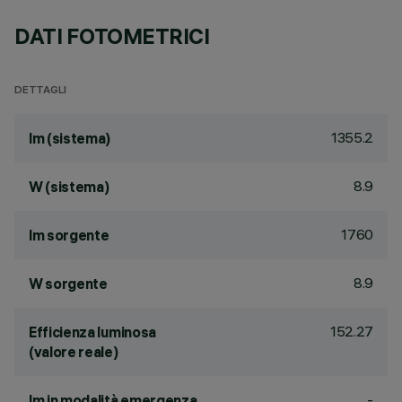
DATI FOTOMETRICI
DETTAGLI
1355.2
lm (sistema)
8.9
W (sistema)
1760
lm sorgente
8.9
W sorgente
152.27
Efficienza luminosa
(valore reale)
-
lm in modalità emergenza