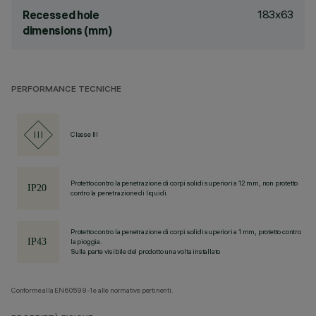
183x63
Recessed hole
dimensions (mm)
PERFORMANCE TECNICHE
Classe III
Protetto contro la penetrazione di corpi solidi superiori a 12 mm, non protetto
contro la penetrazione di liquidi.
Protetto contro la penetrazione di corpi solidi superiori a 1 mm, protetto contro
la pioggia.
Sulla parte visibile del prodotto una volta installato
Conforme alla EN60598-1 e alle normative pertinenti.