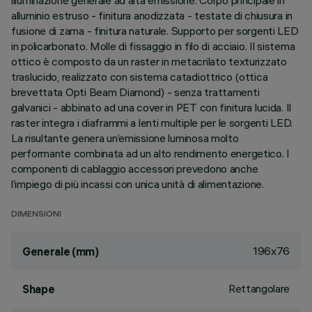
illuminazione generale ad alta emissione. Corpo principale in
alluminio estruso - finitura anodizzata - testate di chiusura in
fusione di zama - finitura naturale. Supporto per sorgenti LED
in policarbonato. Molle di fissaggio in filo di acciaio. Il sistema
ottico è composto da un raster in metacrilato texturizzato
traslucido, realizzato con sistema catadiottrico (ottica
brevettata Opti Beam Diamond) - senza trattamenti
galvanici - abbinato ad una cover in PET con finitura lucida. Il
raster integra i diaframmi a lenti multiple per le sorgenti LED.
La risultante genera un’emissione luminosa molto
performante combinata ad un alto rendimento energetico. I
componenti di cablaggio accessori prevedono anche
l’impiego di più incassi con unica unità di alimentazione.
DIMENSIONI
196x76
Generale (mm)
Rettangolare
Shape