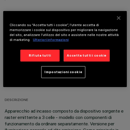
Cliccando su “Accetta tutti i cookie”, l'utente accetta di
memorizzare i cookie sul dispositivo per migliorare la navigazione
COMPONENTI OPZIONALI
del sito, analizzare l'utilizzo del sito e assistere nelle nostre attività
di marketing.
Ulteriori informazioni
Rifiuta tutti
Accetta tutti i cookie
Impostazioni cookie
DATI TECNICI
ULTIMO AGGIORNAMENTO: 05/08/2026
DESCRIZIONE
Apparecchio ad incasso composto da dispositivo sorgente e
raster emittente a 3 celle - modello con componenti di
funzionamento da ordinare separatamente. Versione per