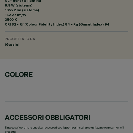
GL - general lighting
8.9 W (sistema)
1355.2 lm (sistema)
152.27 lm/W
3500 K
CRI
82
- Rf (Colour Fidelity Index) 84 - Rg (Gamut Index) 94
PROGETTATO DA
iGuzzini
COLORE
ACCESSORI OBBLIGATORI
È necessario ordinare uno degli accessori obbligatori per installare e utilizzare correttamente il
prodotto: